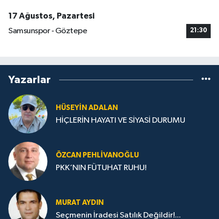
17 Ağustos, Pazartesi
Samsunspor - Göztepe
21:30
Yazarlar
HÜSEYIN ADALAN
HİÇLERİN HAYATI VE SİYASİ DURUMU
ÖZCAN PEHLIVANOĞLU
PKK’NIN FÜTUHAT RUHU!
MURAT AYDIN
Seçmenin İradesi Satılık Değildir!...