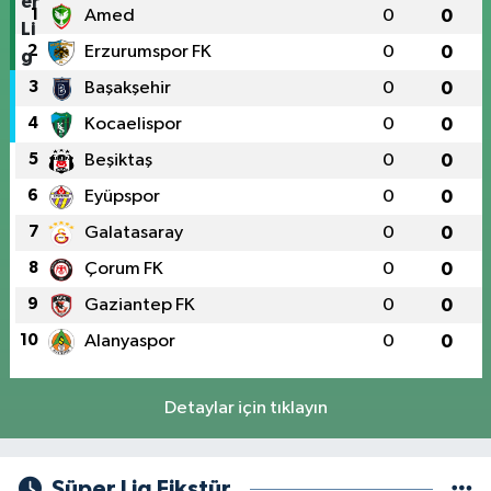
1
Amed
0
0
2
Erzurumspor FK
0
0
3
Başakşehir
0
0
4
Kocaelispor
0
0
5
Beşiktaş
0
0
6
Eyüpspor
0
0
7
Galatasaray
0
0
8
Çorum FK
0
0
9
Gaziantep FK
0
0
10
Alanyaspor
0
0
Detaylar için tıklayın
Süper Lig Fikstür