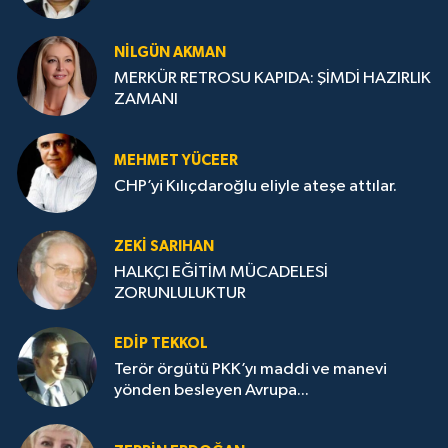
NILGÜN AKMAN
MERKÜR RETROSU KAPIDA: ŞİMDİ HAZIRLIK
ZAMANI
MEHMET YÜCEER
CHP’yi Kılıçdaroğlu eliyle ateşe attılar.
ZEKI SARIHAN
HALKÇI EĞİTİM MÜCADELESİ
ZORUNLULUKTUR
EDIP TEKKOL
Terör örgütü PKK’yı maddi ve manevi
yönden besleyen Avrupa...