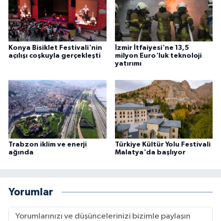
Konya Bisiklet Festivali'nin
İzmir İtfaiyesi'ne 13,5
açılışı coşkuyla gerçekleşti
milyon Euro'luk teknoloji
yatırımı
Trabzon iklim ve enerji
Türkiye Kültür Yolu Festivali
ağında
Malatya'da başlıyor
Yorumlar