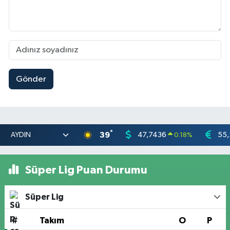
Gönder
°
39
47,7436
55,
0.18
%
Süper Lig Puan Durumu
Süper Lig
#
Takım
O
P