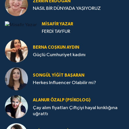
ZERRIN ERDOĞAN
NASIL BİR DÜNYADA YAŞIYORUZ
MISAFIR YAZAR
FERDİ TAYFUR
BERNA COŞKUN AYDIN
Güçlü Cumhuriyet kadını
SONGÜL YIĞIT BAŞARAN
Herkes Influencer Olabilir mi?
ALANUR ÖZALP (PSIKOLOG)
Çay alım fiyatları Çiftçiyi hayal kırıklığına
uğrattı