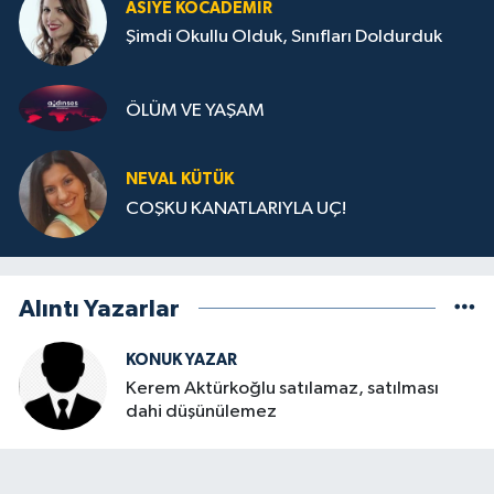
ASIYE KOCADEMİR
Şimdi Okullu Olduk, Sınıfları Doldurduk
ÖLÜM VE YAŞAM
NEVAL KÜTÜK
COŞKU KANATLARIYLA UÇ!
Alıntı Yazarlar
KONUK YAZAR
Kerem Aktürkoğlu satılamaz, satılması
dahi düşünülemez