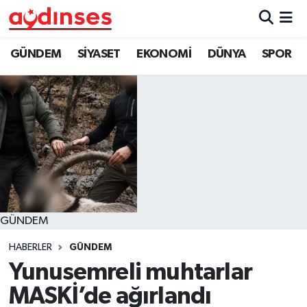
GÜNDEM
Nöbetçi Eczaneler
GÜNDEM
SİYASET
EKONOMİ
DÜNYA
SPOR
SİYASET
Hava Durumu
EKONOMİ
Aydin Namaz Vakitleri
DÜNYA
Trafik Durumu
SPOR
Süper Lig Puan Durumu ve Fikstür
GÜNDEM
MAGAZİN
Tüm Manşetler
HABERLER
GÜNDEM
YAŞAM
Son Dakika Haberleri
Yunusemreli muhtarlar
MASKİ’de ağırlandı
Haber Arşivi