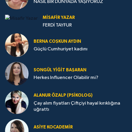
NASIL BİR DÜNYADA YAŞIYORUZ
MISAFIR YAZAR
FERDİ TAYFUR
BERNA COŞKUN AYDIN
Güçlü Cumhuriyet kadını
SONGÜL YIĞIT BAŞARAN
Herkes Influencer Olabilir mi?
ALANUR ÖZALP (PSIKOLOG)
Çay alım fiyatları Çiftçiyi hayal kırıklığına
uğrattı
ASIYE KOCADEMİR