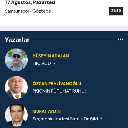
17 Ağustos, Pazartesi
Samsunspor - Göztepe
21:30
Yazarlar
HÜSEYIN ADALAN
HİÇ VE D17
ÖZCAN PEHLIVANOĞLU
PKK’NIN FÜTUHAT RUHU!
MURAT AYDIN
Seçmenin İradesi Satılık Değildir!...