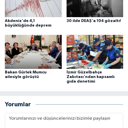
Akdeniz'de 4,1
30 ilde DEAŞ'a 104 gözaltı!
büyüklüğünde deprem
Bakan Gürlek Mumcu
İzmir Güzelbahçe
ailesiyle görüştü
Zabıtası'ndan kapsamlı
gıda denetimi
Yorumlar