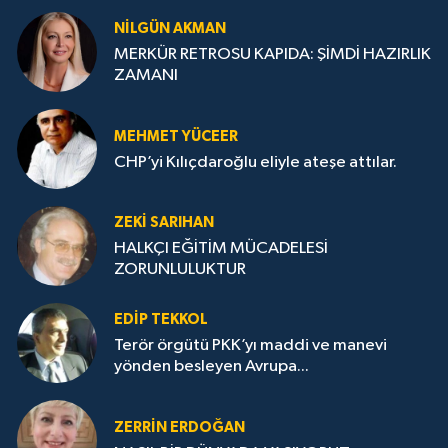
NILGÜN AKMAN
MERKÜR RETROSU KAPIDA: ŞİMDİ HAZIRLIK
ZAMANI
MEHMET YÜCEER
CHP’yi Kılıçdaroğlu eliyle ateşe attılar.
ZEKI SARIHAN
HALKÇI EĞİTİM MÜCADELESİ
ZORUNLULUKTUR
EDIP TEKKOL
Terör örgütü PKK’yı maddi ve manevi
yönden besleyen Avrupa...
ZERRIN ERDOĞAN