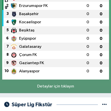
2
Erzurumspor FK
0
0
3
Başakşehir
0
0
4
Kocaelispor
0
0
5
Beşiktaş
0
0
6
Eyüpspor
0
0
7
Galatasaray
0
0
8
Çorum FK
0
0
9
Gaziantep FK
0
0
10
Alanyaspor
0
0
Detaylar için tıklayın
Süper Lig Fikstür