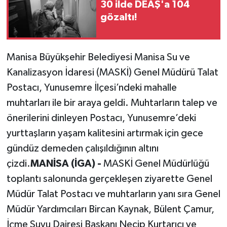
30 ilde DEAŞ'a 104
gözaltı!
Manisa Büyükşehir Belediyesi Manisa Su ve
Kanalizasyon İdaresi (MASKİ) Genel Müdürü Talat
Postacı, Yunusemre İlçesi’ndeki mahalle
muhtarları ile bir araya geldi. Muhtarların talep ve
önerilerini dinleyen Postacı, Yunusemre’deki
yurttaşların yaşam kalitesini artırmak için gece
gündüz demeden çalışıldığının altını
çizdi.
MANİSA (İGA) -
MASKİ Genel Müdürlüğü
toplantı salonunda gerçekleşen ziyarette Genel
Müdür Talat Postacı ve muhtarların yanı sıra Genel
Müdür Yardımcıları Bircan Kaynak, Bülent Çamur,
İçme Suyu Dairesi Başkanı Necip Kurtarıcı ve