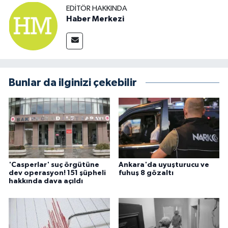
EDITÖR HAKKINDA
Haber Merkezi
Bunlar da ilginizi çekebilir
'Casperlar' suç örgütüne
Ankara'da uyuşturucu ve
dev operasyon! 151 şüpheli
fuhuş 8 gözaltı
hakkında dava açıldı