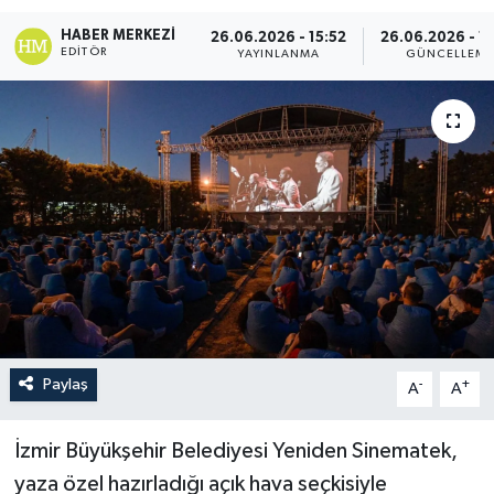
HABER MERKEZI
26.06.2026 - 15:52
26.06.2026 - 1
EDITÖR
YAYINLANMA
GÜNCELLEM
Paylaş
-
+
A
A
İzmir Büyükşehir Belediyesi Yeniden Sinematek,
yaza özel hazırladığı açık hava seçkisiyle