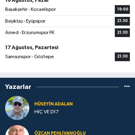
16 Ağustos, Pazar
Başakşehir - Kocaelispor
19:00
Beşiktaş - Eyüpspor
21:30
Amed - Erzurumspor FK
21:30
17 Ağustos, Pazartesi
Samsunspor - Göztepe
21:30
Yazarlar
HÜSEYIN ADALAN
HİÇ VE D17
ÖZCAN PEHLIVANOĞLU