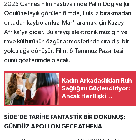
2025 Cannes Film Festivali'nde Palm Dog ve Jüri
Ödülüne layık görülen filmde, Luis iz bırakmadan
ortadan kaybolan kızı Mar'ı aramak için Kuzey
Afrika'ya gider. Bu arayış elektronik müziğin ve
rave kültürünün özgür atmosferinde sıra dışı bir
yolculuğa dönüşür. Film, 6 Temmuz Pazartesi
günü gösterimde olacak.
Kadın Arkadaşlıkları Ruh
Sağlığını Güçlendiriyor:
Ancak Her İlişki
Destekleyici Değil
SİDE'DE TARİHE FANTASTİK BİR DOKUNUŞ:
GÜNDÜZ APOLLON GECE ATHENA