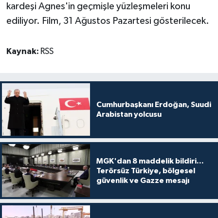
kardeşi Agnes'in geçmişle yüzleşmeleri konu
ediliyor. Film, 31 Ağustos Pazartesi gösterilecek.
Kaynak:
RSS
Cumhurbaşkanı Erdoğan, Suudi
Arabistan yolcusu
MGK'dan 8 maddelik bildiri...
Terörsüz Türkiye, bölgesel
güvenlik ve Gazze mesajı