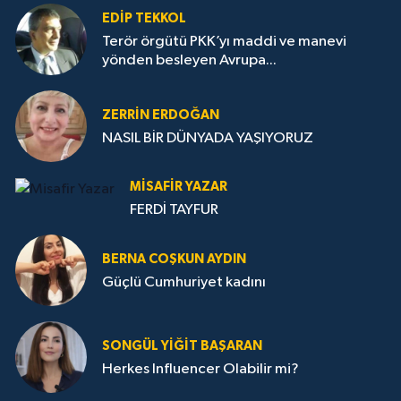
EDIP TEKKOL
Terör örgütü PKK’yı maddi ve manevi
yönden besleyen Avrupa...
ZERRIN ERDOĞAN
NASIL BİR DÜNYADA YAŞIYORUZ
MISAFIR YAZAR
FERDİ TAYFUR
BERNA COŞKUN AYDIN
Güçlü Cumhuriyet kadını
SONGÜL YIĞIT BAŞARAN
Herkes Influencer Olabilir mi?