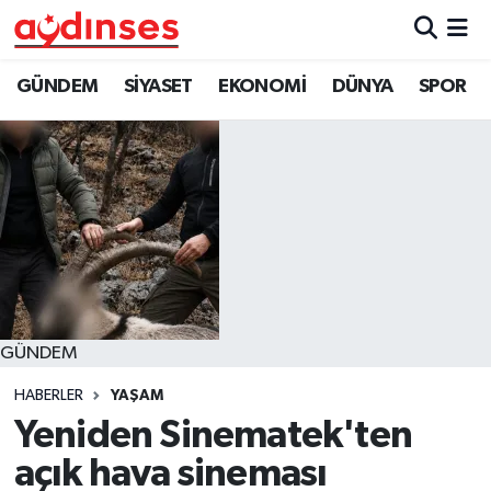
GÜNDEM
Nöbetçi Eczaneler
GÜNDEM
SİYASET
EKONOMİ
DÜNYA
SPOR
SİYASET
Hava Durumu
EKONOMİ
Aydin Namaz Vakitleri
DÜNYA
Trafik Durumu
SPOR
Süper Lig Puan Durumu ve Fikstür
GÜNDEM
MAGAZİN
Tüm Manşetler
HABERLER
YAŞAM
YAŞAM
Son Dakika Haberleri
Yeniden Sinematek'ten
açık hava sineması
Haber Arşivi