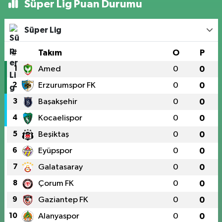
Süper Lig Puan Durumu
Süper Lig
#
Takım
O
P
1
Amed
0
0
2
Erzurumspor FK
0
0
3
Başakşehir
0
0
4
Kocaelispor
0
0
5
Beşiktaş
0
0
6
Eyüpspor
0
0
7
Galatasaray
0
0
8
Çorum FK
0
0
9
Gaziantep FK
0
0
10
Alanyaspor
0
0