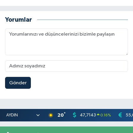
Yorumlar
Gönder
°
20
47,7143
55,
0.16
%