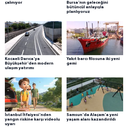
çalınıyor
Bursa'nın geleceğini
bütüncül anlayışla
planlıyoruz
Kocaeli Darıca'ya
Yakıt barcı filosuna iki yeni
Büyükşehir'den modern
gemi
ulaşım yatırımı
İstanbul İtfaiyesi'nden
Samsun'da Alaçam'a yeni
yangın riskine karşı videolu
yaşam alanı kazandırıldı
uyarı