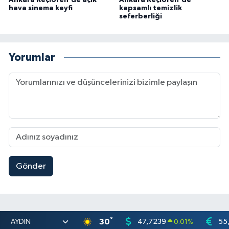
Ankara Keçiören'de açık
Ankara Keçiören'de
hava sinema keyfi
kapsamlı temizlik
seferberliği
Yorumlar
Gönder
°
30
47,7239
55
0.01
%