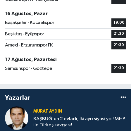
16 Ağustos, Pazar
Başakşehir - Kocaelispor
19:00
Beşiktaş - Eyüpspor
21:30
Amed - Erzurumspor FK
21:30
17 Ağustos, Pazartesi
Samsunspor - Göztepe
21:30
Yazarlar
MURAT AYDIN
BAŞBUĞ'un 2 evladı, İki ayrı siyasi yol! MHP
ile Türkeş kavgası!