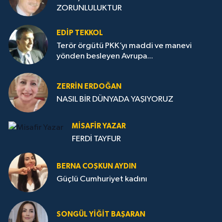
ZORUNLULUKTUR
EDIP TEKKOL
Terör örgütü PKK’yı maddi ve manevi
yönden besleyen Avrupa...
ZERRIN ERDOĞAN
NASIL BİR DÜNYADA YAŞIYORUZ
MISAFIR YAZAR
FERDİ TAYFUR
BERNA COŞKUN AYDIN
Güçlü Cumhuriyet kadını
SONGÜL YIĞIT BAŞARAN