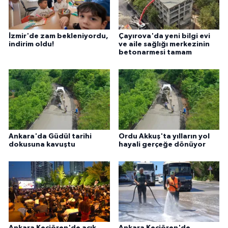
İzmir'de zam bekleniyordu,
Çayırova'da yeni bilgi evi
indirim oldu!
ve aile sağlığı merkezinin
betonarmesi tamam
Ankara'da Güdül tarihi
Ordu Akkuş'ta yılların yol
dokusuna kavuştu
hayali gerçeğe dönüyor