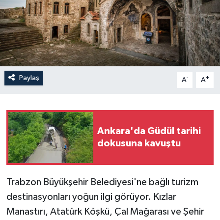
Paylaş
-
+
A
A
Ankara'da Güdül tarihi
dokusuna kavuştu
Trabzon Büyükşehir Belediyesi'ne bağlı turizm
destinasyonları yoğun ilgi görüyor. Kızlar
Manastırı, Atatürk Köşkü, Çal Mağarası ve Şehir