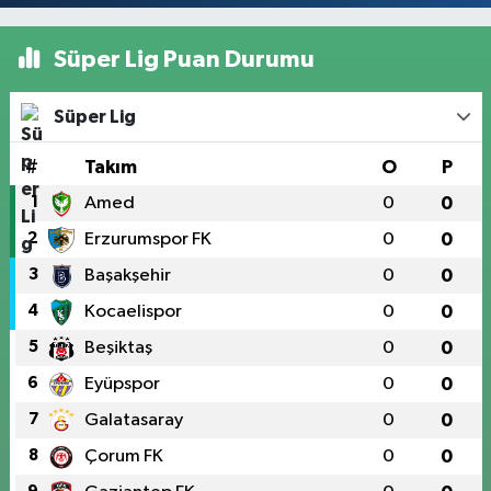
Süper Lig Puan Durumu
Süper Lig
#
Takım
O
P
1
Amed
0
0
2
Erzurumspor FK
0
0
3
Başakşehir
0
0
4
Kocaelispor
0
0
5
Beşiktaş
0
0
6
Eyüpspor
0
0
7
Galatasaray
0
0
8
Çorum FK
0
0