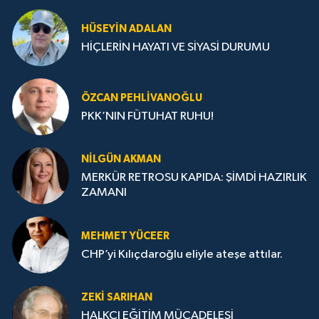
HÜSEYIN ADALAN
HİÇLERİN HAYATI VE SİYASİ DURUMU
ÖZCAN PEHLIVANOĞLU
PKK’NIN FÜTUHAT RUHU!
NILGÜN AKMAN
MERKÜR RETROSU KAPIDA: ŞİMDİ HAZIRLIK
ZAMANI
MEHMET YÜCEER
CHP’yi Kılıçdaroğlu eliyle ateşe attılar.
ZEKI SARIHAN
HALKÇI EĞİTİM MÜCADELESİ