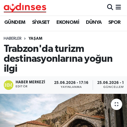
GÜNDEM
Nöbetçi Eczaneler
GÜNDEM
SİYASET
EKONOMİ
DÜNYA
SPOR
SİYASET
Hava Durumu
HABERLER
YAŞAM
Trabzon'da turizm
EKONOMİ
Aydin Namaz Vakitleri
destinasyonlarına yoğun
DÜNYA
Trafik Durumu
ilgi
SPOR
Süper Lig Puan Durumu ve Fikstür
HABER MERKEZI
25.06.2026 - 17:16
25.06.2026 - 17
EDITÖR
YAYINLANMA
GÜNCELLEME
MAGAZİN
Tüm Manşetler
YAŞAM
Son Dakika Haberleri
Haber Arşivi