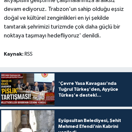
altyapısını geliştirme çalışmalarımıza aralıksız
devam ediyoruz. Trabzon'un sahip olduğu eşsiz
doğal ve kültürel zenginlikleri en iyi şekilde
tanıtarak şehrimizi turizmde çok daha güçlü bir
noktaya taşımayı hedefliyoruz' denildi.
Kaynak:
RSS
'Çevre Yasa Kavagası'nda
Tuğrul Türkeş'den, Ayyüce
Türkeş'e destek!...
Eyüpsultan Belediyesi, Şehit
Mehmed Efendi’nin Kabrini