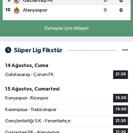
9
Gaziantep FK
0
0
10
Alanyaspor
0
0
Detaylar için tıklayın
Süper Lig Fikstür
14 Ağustos, Cuma
Galatasaray - Çorum FK
21:30
15 Ağustos, Cumartesi
Konyaspor - Rizespor
19:00
Kasımpaşa - Trabzonspor
19:00
Gençlerbirliği S.K. - Fenerbahçe
21:30
Gaziantep FK - Alanyaspor
21:30