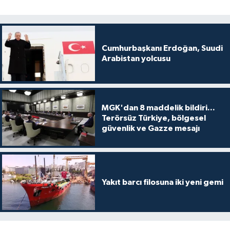
Cumhurbaşkanı Erdoğan, Suudi
Arabistan yolcusu
MGK'dan 8 maddelik bildiri...
Terörsüz Türkiye, bölgesel
güvenlik ve Gazze mesajı
Yakıt barcı filosuna iki yeni gemi