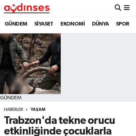
GÜNDEM
Nöbetçi Eczaneler
GÜNDEM
SİYASET
EKONOMİ
DÜNYA
SPOR
SİYASET
Hava Durumu
EKONOMİ
Aydin Namaz Vakitleri
DÜNYA
Trafik Durumu
SPOR
Süper Lig Puan Durumu ve Fikstür
GÜNDEM
MAGAZİN
Tüm Manşetler
HABERLER
YAŞAM
YAŞAM
Son Dakika Haberleri
Trabzon'da tekne orucu
etkinliğinde çocuklarla
Haber Arşivi