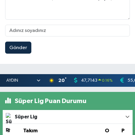
Gönder
°
20
47,7143
55,
0.16
%
Süper Lig Puan Durumu
Süper Lig
#
Takım
O
P