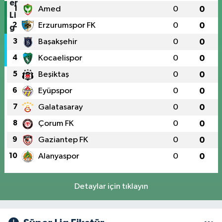
1
Amed
0
0
2
Erzurumspor FK
0
0
3
Başakşehir
0
0
4
Kocaelispor
0
0
5
Beşiktaş
0
0
6
Eyüpspor
0
0
7
Galatasaray
0
0
8
Çorum FK
0
0
9
Gaziantep FK
0
0
10
Alanyaspor
0
0
Detaylar için tıklayın