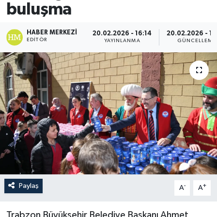
buluşma
HABER MERKEZI
20.02.2026 - 16:14
20.02.2026 - 16
EDITÖR
YAYINLANMA
GÜNCELLEME
Paylaş
-
+
A
A
Trabzon Büyükşehir Belediye Başkanı Ahmet