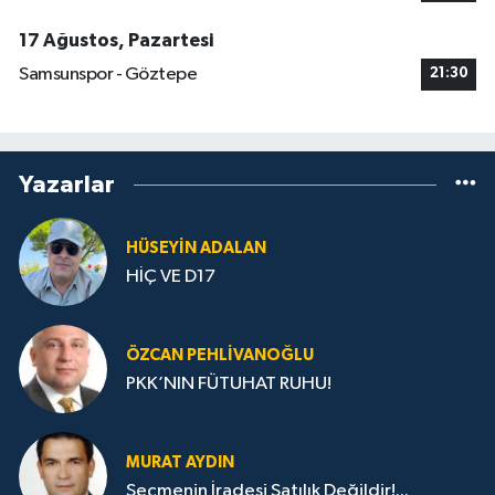
17 Ağustos, Pazartesi
Samsunspor - Göztepe
21:30
Yazarlar
HÜSEYIN ADALAN
HİÇ VE D17
ÖZCAN PEHLIVANOĞLU
PKK’NIN FÜTUHAT RUHU!
MURAT AYDIN
Seçmenin İradesi Satılık Değildir!...