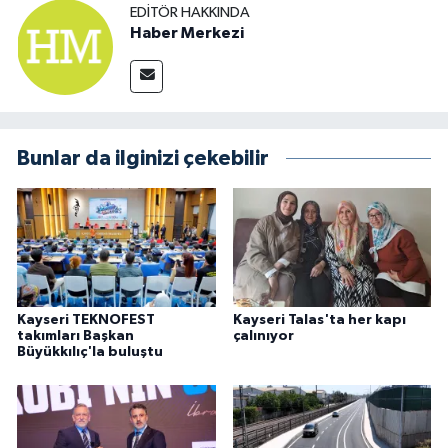
EDITÖR HAKKINDA
Haber Merkezi
Bunlar da ilginizi çekebilir
Kayseri TEKNOFEST
Kayseri Talas'ta her kapı
takımları Başkan
çalınıyor
Büyükkılıç'la buluştu