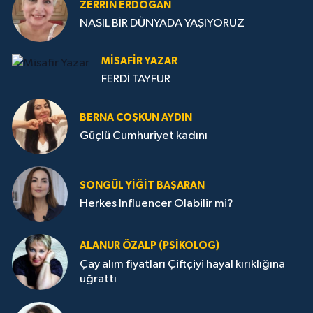
ZERRIN ERDOĞAN
NASIL BİR DÜNYADA YAŞIYORUZ
MISAFIR YAZAR
FERDİ TAYFUR
BERNA COŞKUN AYDIN
Güçlü Cumhuriyet kadını
SONGÜL YIĞIT BAŞARAN
Herkes Influencer Olabilir mi?
ALANUR ÖZALP (PSIKOLOG)
Çay alım fiyatları Çiftçiyi hayal kırıklığına
uğrattı