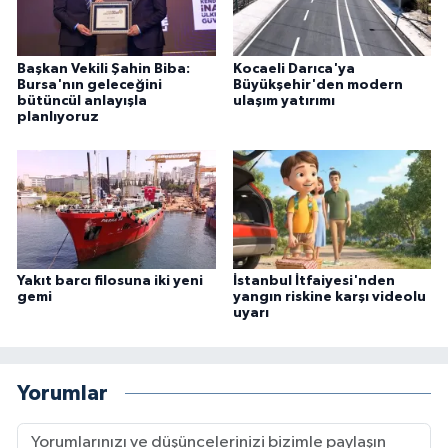
Başkan Vekili Şahin Biba:
Kocaeli Darıca'ya
Bursa'nın geleceğini
Büyükşehir'den modern
bütüncül anlayışla
ulaşım yatırımı
planlıyoruz
Yakıt barcı filosuna iki yeni
İstanbul İtfaiyesi'nden
gemi
yangın riskine karşı videolu
uyarı
Yorumlar