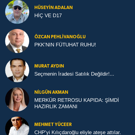
HÜSEYIN ADALAN
HİÇ VE D17
ÖZCAN PEHLIVANOĞLU
PKK’NIN FÜTUHAT RUHU!
MURAT AYDIN
Seçmenin İradesi Satılık Değildir!...
NILGÜN AKMAN
MERKÜR RETROSU KAPIDA: ŞİMDİ
HAZIRLIK ZAMANI
MEHMET YÜCEER
CHP’yi Kılıçdaroğlu eliyle ateşe attılar.