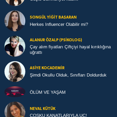
SONGÜL YIĞIT BAŞARAN
Herkes Influencer Olabilir mi?
ALANUR ÖZALP (PSIKOLOG)
Çay alım fiyatları Çiftçiyi hayal kırıklığına
uğrattı
ASIYE KOCADEMİR
Şimdi Okullu Olduk, Sınıfları Doldurduk
ÖLÜM VE YAŞAM
NEVAL KÜTÜK
COŞKU KANATLARIYLA UÇ!