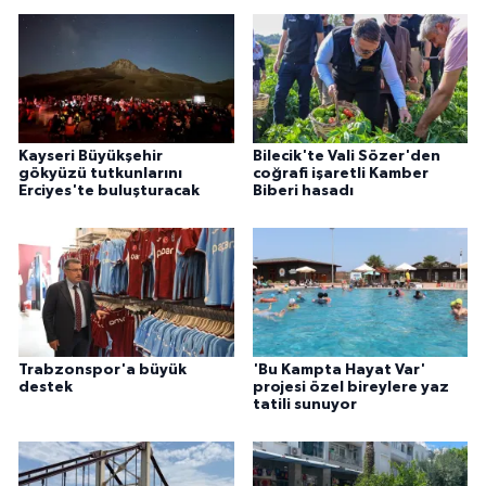
Kayseri Büyükşehir
Bilecik'te Vali Sözer'den
gökyüzü tutkunlarını
coğrafi işaretli Kamber
Erciyes'te buluşturacak
Biberi hasadı
Trabzonspor'a büyük
'Bu Kampta Hayat Var'
destek
projesi özel bireylere yaz
tatili sunuyor