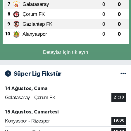
Galatasaray
0
0
7
Çorum FK
0
0
8
Gaziantep FK
0
0
9
Alanyaspor
0
0
10
Detaylar için tıklayın
Süper Lig Fikstür
14 Ağustos, Cuma
Galatasaray - Çorum FK
21:30
15 Ağustos, Cumartesi
Konyaspor - Rizespor
19:00