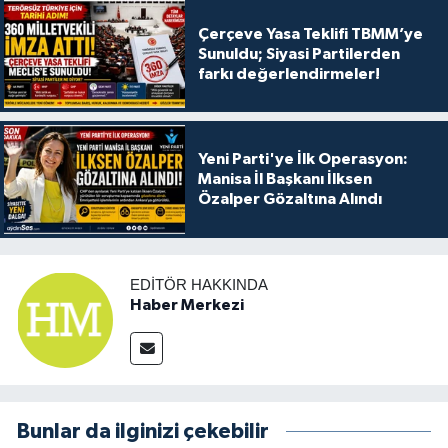
Çerçeve Yasa Teklifi TBMM’ye
Sunuldu; Siyasi Partilerden
farkı değerlendirmeler!
Yeni Parti'ye İlk Operasyon:
Manisa İl Başkanı İlksen
Özalper Gözaltına Alındı
EDITÖR HAKKINDA
Haber Merkezi
Bunlar da ilginizi çekebilir