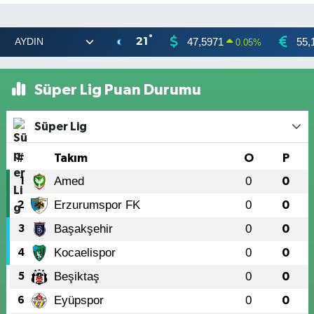
°
21
47,5971
55,
0.05
%
Süper Lig Puan Durumu
Süper Lig
#
Takım
O
P
Amed
0
0
1
Erzurumspor FK
0
0
2
Başakşehir
0
0
3
Kocaelispor
0
0
4
Beşiktaş
0
0
5
Eyüpspor
0
0
6