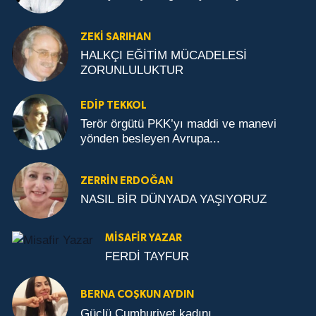
ZEKI SARIHAN
HALKÇI EĞİTİM MÜCADELESİ
ZORUNLULUKTUR
EDIP TEKKOL
Terör örgütü PKK’yı maddi ve manevi
yönden besleyen Avrupa...
ZERRIN ERDOĞAN
NASIL BİR DÜNYADA YAŞIYORUZ
MISAFIR YAZAR
FERDİ TAYFUR
BERNA COŞKUN AYDIN
Güçlü Cumhuriyet kadını