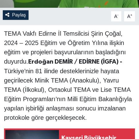
Paylaş
-
+
A
A
TEMA Vakfı Edirne İl Temsilcisi Şirin Çoğal,
2024 – 2025 Eğitim ve Öğretim Yılına ilişkin
eğitim ve projeleri başvurularının başladığını
duyurdu.
Erdoğan DEMİR / EDİRNE (İGFA) -
Türkiye’nin 81 ilinde desteklerinizle hayata
geçirilecek Minik TEMA (Anaokulu), Yavru
TEMA (İlkokul), Ortaokul TEMA ve Lise TEMA
Eğitim Programları’nın Milli Eğitim Bakanlığıyla
yapılan işbirliği anlaşması sonucu imzalanan
protokole göre gerçekleşecek.
Kayseri Büyükşehir