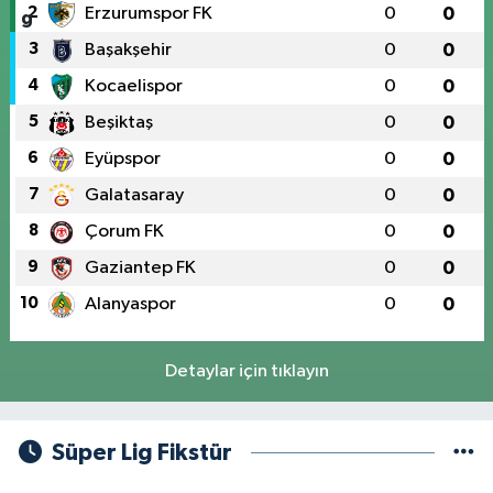
2
Erzurumspor FK
0
0
3
Başakşehir
0
0
4
Kocaelispor
0
0
5
Beşiktaş
0
0
6
Eyüpspor
0
0
7
Galatasaray
0
0
8
Çorum FK
0
0
9
Gaziantep FK
0
0
10
Alanyaspor
0
0
Detaylar için tıklayın
Süper Lig Fikstür