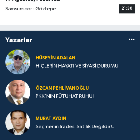
Samsunspor - Göztepe
21:30
Yazarlar
HÜSEYIN ADALAN
HİÇLERİN HAYATI VE SİYASİ DURUMU
ÖZCAN PEHLIVANOĞLU
PKK’NIN FÜTUHAT RUHU!
MURAT AYDIN
Seçmenin İradesi Satılık Değildir!...