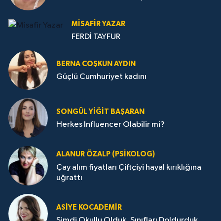
MISAFIR YAZAR
FERDİ TAYFUR
BERNA COŞKUN AYDIN
Güçlü Cumhuriyet kadını
SONGÜL YIĞIT BAŞARAN
Herkes Influencer Olabilir mi?
ALANUR ÖZALP (PSIKOLOG)
Çay alım fiyatları Çiftçiyi hayal kırıklığına
uğrattı
ASIYE KOCADEMİR
Şimdi Okullu Olduk, Sınıfları Doldurduk