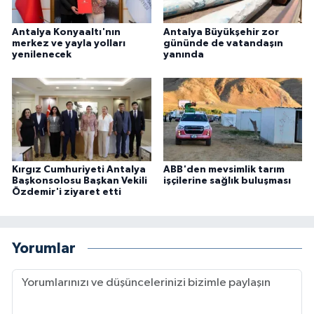
Antalya Konyaaltı'nın
Antalya Büyükşehir zor
merkez ve yayla yolları
gününde de vatandaşın
yenilenecek
yanında
Kırgız Cumhuriyeti Antalya
ABB'den mevsimlik tarım
Başkonsolosu Başkan Vekili
işçilerine sağlık buluşması
Özdemir'i ziyaret etti
Yorumlar