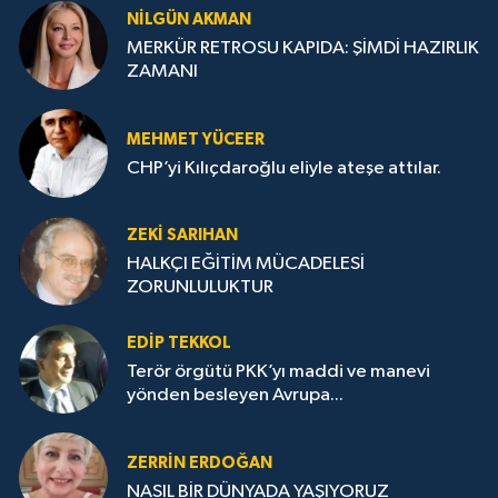
NILGÜN AKMAN
MERKÜR RETROSU KAPIDA: ŞİMDİ HAZIRLIK
ZAMANI
MEHMET YÜCEER
CHP’yi Kılıçdaroğlu eliyle ateşe attılar.
ZEKI SARIHAN
HALKÇI EĞİTİM MÜCADELESİ
ZORUNLULUKTUR
EDIP TEKKOL
Terör örgütü PKK’yı maddi ve manevi
yönden besleyen Avrupa...
ZERRIN ERDOĞAN
NASIL BİR DÜNYADA YAŞIYORUZ