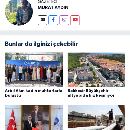
GAZETECI
MURAT AYDIN
Bunlar da ilginizi çekebilir
Arbil Akın kadın muhtarlarla
Balıkesir Büyükşehir
buluştu
altyapıda hız kesmiyor