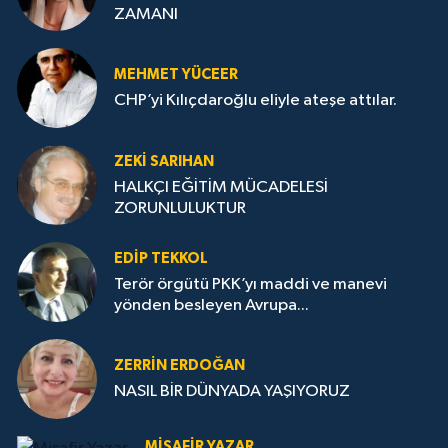
ZAMANI
MEHMET YÜCEER
CHP’yi Kılıçdaroğlu eliyle ateşe attılar.
ZEKI SARIHAN
HALKÇI EĞİTİM MÜCADELESİ
ZORUNLULUKTUR
EDIP TEKKOL
Terör örgütü PKK’yı maddi ve manevi
yönden besleyen Avrupa...
ZERRIN ERDOĞAN
NASIL BİR DÜNYADA YAŞIYORUZ
MISAFIR YAZAR