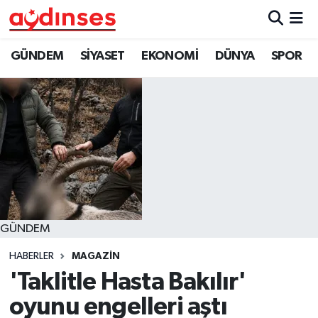
GÜNDEM
Nöbetçi Eczaneler
GÜNDEM
SİYASET
EKONOMİ
DÜNYA
SPOR
SİYASET
Hava Durumu
EKONOMİ
Aydin Namaz Vakitleri
DÜNYA
Trafik Durumu
SPOR
Süper Lig Puan Durumu ve Fikstür
GÜNDEM
MAGAZİN
Tüm Manşetler
HABERLER
MAGAZİN
YAŞAM
Son Dakika Haberleri
'Taklitle Hasta Bakılır'
oyunu engelleri aştı
Haber Arşivi