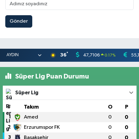
Gönder
°
36
47,7106
55,
0.17
%
Süper Lig Puan Durumu
Süper Lig
#
Takım
O
P
1
Amed
0
0
2
Erzurumspor FK
0
0
3
Başakşehir
0
0