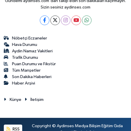
Gündemi aydinses.com'dan takip edin son dakikalari kaçırmayın.
Sizin sesiniz aydinses.com
Nöbetçi Eczaneler
Hava Durumu
Aydin Namaz Vakitleri
Trafik Durumu
Puan Durumu ve Fikstür
Tüm Manşetler
Son Dakika Haberleri
Haber Arşivi
Künye
İletişim
Copyright © Aydinses Medya Bilişim Eğitim Gıda
RSS