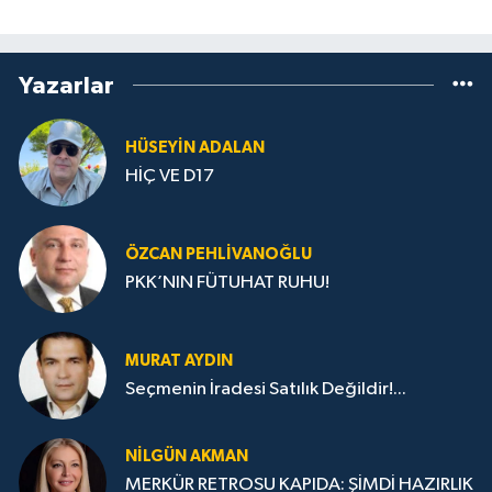
Yazarlar
HÜSEYIN ADALAN
HİÇ VE D17
ÖZCAN PEHLIVANOĞLU
PKK’NIN FÜTUHAT RUHU!
MURAT AYDIN
Seçmenin İradesi Satılık Değildir!...
NILGÜN AKMAN
MERKÜR RETROSU KAPIDA: ŞİMDİ HAZIRLIK