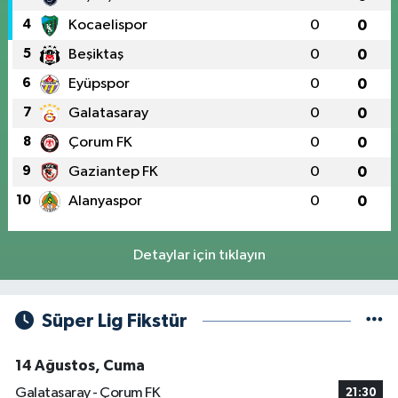
4
Kocaelispor
0
0
5
Beşiktaş
0
0
6
Eyüpspor
0
0
7
Galatasaray
0
0
8
Çorum FK
0
0
9
Gaziantep FK
0
0
10
Alanyaspor
0
0
Detaylar için tıklayın
Süper Lig Fikstür
14 Ağustos, Cuma
Galatasaray - Çorum FK
21:30