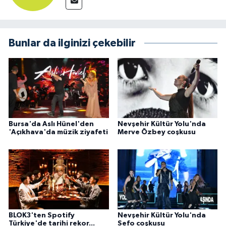
Bunlar da ilginizi çekebilir
Bursa'da Aslı Hünel'den
Nevşehir Kültür Yolu'nda
'Açıkhava'da müzik ziyafeti
Merve Özbey coşkusu
BLOK3'ten Spotify
Nevşehir Kültür Yolu'nda
Türkiye'de tarihi rekor...
Sefo coşkusu