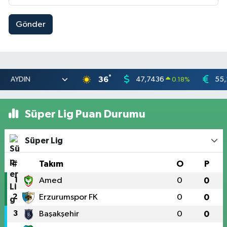
Gönder
°
36
47,7436
55,
0.18
%
Süper Lig Puan Durumu
Süper Lig
#
Takım
O
P
1
Amed
0
0
2
Erzurumspor FK
0
0
3
Başakşehir
0
0