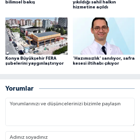
bilimsel bakış
yıkıldığı sahil halkın
hizmetine açıldı
Konya Büyükşehir FERA
'Hazımsızlık' sanılıyor, safra
şubelerini yaygınlaştırıyor
kesesi iltihabı çıkıyor
Yorumlar