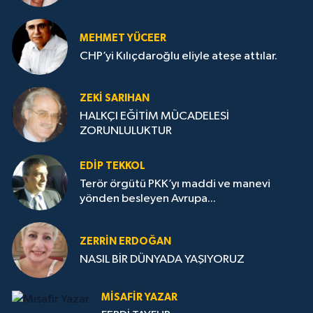
MEHMET YÜCEER
CHP’yi Kılıçdaroğlu eliyle ateşe attılar.
ZEKI SARIHAN
HALKÇI EĞİTİM MÜCADELESİ
ZORUNLULUKTUR
EDIP TEKKOL
Terör örgütü PKK’yı maddi ve manevi
yönden besleyen Avrupa...
ZERRIN ERDOĞAN
NASIL BİR DÜNYADA YAŞIYORUZ
MISAFIR YAZAR