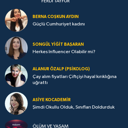
FERDİ TAYFUR
BERNA COŞKUN AYDIN
Güçlü Cumhuriyet kadını
SONGÜL YIĞIT BAŞARAN
Herkes Influencer Olabilir mi?
ALANUR ÖZALP (PSIKOLOG)
Çay alım fiyatları Çiftçiyi hayal kırıklığına
uğrattı
ASIYE KOCADEMİR
Şimdi Okullu Olduk, Sınıfları Doldurduk
ÖLÜM VE YAŞAM