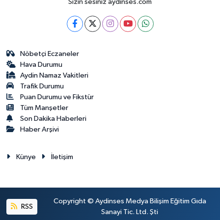
Sizin sesiniz aydinses.com
Nöbetçi Eczaneler
Hava Durumu
Aydin Namaz Vakitleri
Trafik Durumu
Puan Durumu ve Fikstür
Tüm Manşetler
Son Dakika Haberleri
Haber Arşivi
Künye
İletişim
Copyright © Aydinses Medya Bilişim Eğitim Gıda
RSS
Sanayi Tic. Ltd. Şti