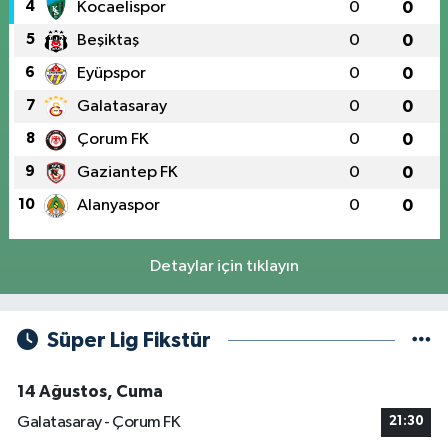
4
Kocaelispor
0
0
5
Beşiktaş
0
0
6
Eyüpspor
0
0
7
Galatasaray
0
0
8
Çorum FK
0
0
9
Gaziantep FK
0
0
10
Alanyaspor
0
0
Detaylar için tıklayın
Süper Lig Fikstür
14 Ağustos, Cuma
Galatasaray - Çorum FK
21:30