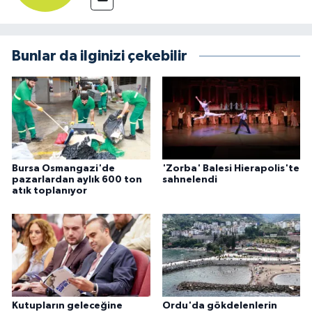
Bunlar da ilginizi çekebilir
Bursa Osmangazi'de
'Zorba' Balesi Hierapolis'te
pazarlardan aylık 600 ton
sahnelendi
atık toplanıyor
Kutupların geleceğine
Ordu'da gökdelenlerin