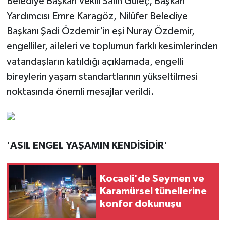
Belediye Başkan Vekili Salih Güleç, Başkan
Yardımcısı Emre Karagöz, Nilüfer Belediye
Başkanı Şadi Özdemir'in eşi Nuray Özdemir,
engelliler, aileleri ve toplumun farklı kesimlerinden
vatandaşların katıldığı açıklamada, engelli
bireylerin yaşam standartlarının yükseltilmesi
noktasında önemli mesajlar verildi.
'ASIL ENGEL YAŞAMIN KENDİSİDİR'
Kocaeli'de Seymen ve
Karamürsel tünellerine
konfor dokunuşu