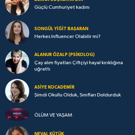
Güçlü Cumhuriyet kadını
SONGÜL YIĞIT BAŞARAN
Herkes Influencer Olabilir mi?
ALANUR ÖZALP (PSIKOLOG)
Çay alım fiyatları Çiftçiyi hayal kırıklığına
uğrattı
ASIYE KOCADEMİR
Şimdi Okullu Olduk, Sınıfları Doldurduk
ÖLÜM VE YAŞAM
NEVAL KÜTÜK