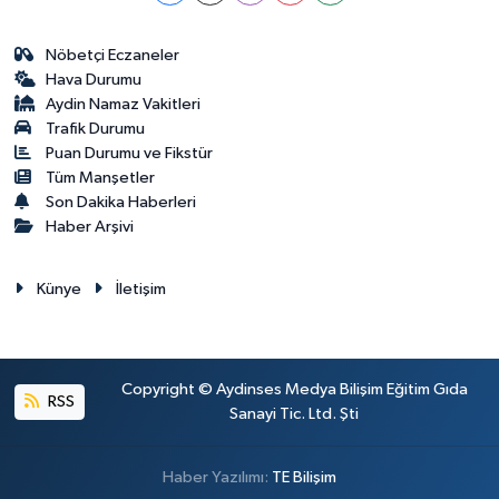
Nöbetçi Eczaneler
Hava Durumu
Aydin Namaz Vakitleri
Trafik Durumu
Puan Durumu ve Fikstür
Tüm Manşetler
Son Dakika Haberleri
Haber Arşivi
Künye
İletişim
Copyright © Aydinses Medya Bilişim Eğitim Gıda
RSS
Sanayi Tic. Ltd. Şti
Haber Yazılımı:
TE Bilişim