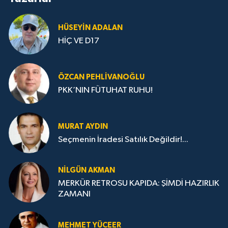
HÜSEYIN ADALAN
HİÇ VE D17
ÖZCAN PEHLIVANOĞLU
PKK’NIN FÜTUHAT RUHU!
MURAT AYDIN
Seçmenin İradesi Satılık Değildir!...
NILGÜN AKMAN
MERKÜR RETROSU KAPIDA: ŞİMDİ HAZIRLIK
ZAMANI
MEHMET YÜCEER