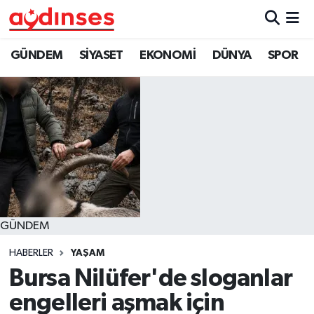
GÜNDEM
Nöbetçi Eczaneler
GÜNDEM
SİYASET
EKONOMİ
DÜNYA
SPOR
SİYASET
Hava Durumu
EKONOMİ
Aydin Namaz Vakitleri
DÜNYA
Trafik Durumu
SPOR
Süper Lig Puan Durumu ve Fikstür
GÜNDEM
MAGAZİN
Tüm Manşetler
HABERLER
YAŞAM
YAŞAM
Son Dakika Haberleri
Bursa Nilüfer'de sloganlar
engelleri aşmak için
Haber Arşivi