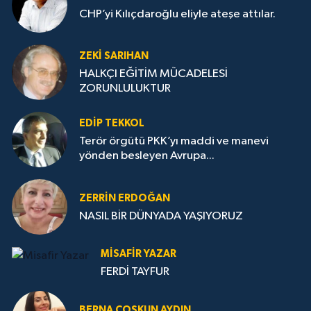
CHP’yi Kılıçdaroğlu eliyle ateşe attılar.
ZEKI SARIHAN
HALKÇI EĞİTİM MÜCADELESİ
ZORUNLULUKTUR
EDIP TEKKOL
Terör örgütü PKK’yı maddi ve manevi
yönden besleyen Avrupa...
ZERRIN ERDOĞAN
NASIL BİR DÜNYADA YAŞIYORUZ
MISAFIR YAZAR
FERDİ TAYFUR
BERNA COŞKUN AYDIN