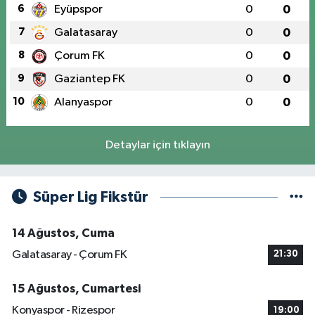
6
Eyüpspor
0
0
7
Galatasaray
0
0
8
Çorum FK
0
0
9
Gaziantep FK
0
0
10
Alanyaspor
0
0
Detaylar için tıklayın
Süper Lig Fikstür
14 Ağustos, Cuma
Galatasaray - Çorum FK
21:30
15 Ağustos, Cumartesi
Konyaspor - Rizespor
19:00