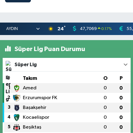
°
24
47,7069
55
0.17
%
Süper Lig Puan Durumu
Süper Lig
#
Takım
O
P
1
Amed
0
0
2
Erzurumspor FK
0
0
3
Başakşehir
0
0
4
Kocaelispor
0
0
5
Beşiktaş
0
0