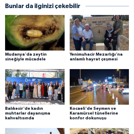
Bunlar da ilginizi çekebilir
Mudanya'da zeytin
Yenimuhacir Mezarlığı'na
sineğiyle mücadele
anlamlı hayrat çeşmesi
Balıkesir'de kadın
Kocaeli'de Seymen ve
muhtarlar dayanışma
Karamürsel tünellerine
kahvaltısında
konfor dokunuşu