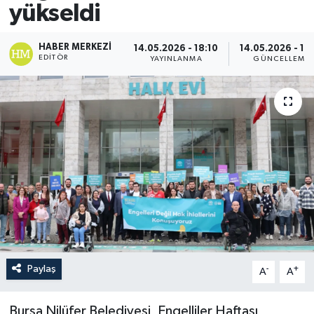
yükseldi
HABER MERKEZI
14.05.2026 - 18:10
14.05.2026 - 18
EDITÖR
YAYINLANMA
GÜNCELLEME
Paylaş
-
+
A
A
Bursa Nilüfer Belediyesi, Engelliler Haftası