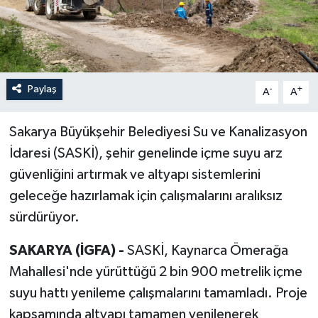
Paylaş
-
+
A
A
Sakarya Büyükşehir Belediyesi Su ve Kanalizasyon
İdaresi (SASKİ), şehir genelinde içme suyu arz
güvenliğini artırmak ve altyapı sistemlerini
geleceğe hazırlamak için çalışmalarını aralıksız
sürdürüyor.
SAKARYA (İGFA) -
SASKİ, Kaynarca Ömerağa
Mahallesi'nde yürüttüğü 2 bin 900 metrelik içme
suyu hattı yenileme çalışmalarını tamamladı. Proje
kapsamında altyapı tamamen yenilenerek