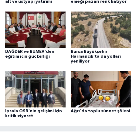
alt ve üstyapı yatırımı
emeği pazarı renk katıyor
DAĞDER ve BUMEV'den
Bursa Büyükşehir
eğitim için güç birliği
Harmancık'ta da yolları
yeniliyor
İpsala OSB'nin gelişimi için
Ağrı'da toplu sünnet şöleni
kritik ziyaret