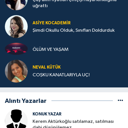
uğrattı
ASIYE KOCADEMİR
Şimdi Okullu Olduk, Sınıfları Doldurduk
ÖLÜM VE YAŞAM
NEVAL KÜTÜK
COŞKU KANATLARIYLA UÇ!
Alıntı Yazarlar
KONUK YAZAR
Kerem Aktürkoğlu satılamaz, satılması
dahi düşünülemez