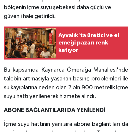
bölgenin içme suyu şebekesi daha güçlü ve
güvenli hale getirildi.
Ayvalık'ta üretici ve el
emeği pazarı renk
katıyor
Bu kapsamda Kaynarca Ömerağa Mahallesi'nde
talebin artmasıyla yaşanan basınç problemleri ile
su kayıplarına neden olan 2 bin 900 metrelik içme
suyu hattı yenilenerek hizmete alındı.
ABONE BAĞLANTILARI DA YENİLENDİ
İçme suyu hattının yanı sıra abone bağlantıları da