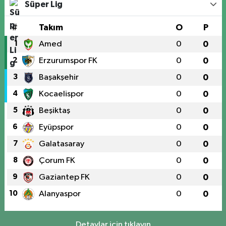
Süper Lig
#
Takım
O
P
1
Amed
0
0
2
Erzurumspor FK
0
0
3
Başakşehir
0
0
4
Kocaelispor
0
0
5
Beşiktaş
0
0
6
Eyüpspor
0
0
7
Galatasaray
0
0
8
Çorum FK
0
0
9
Gaziantep FK
0
0
10
Alanyaspor
0
0
Detaylar için tıklayın