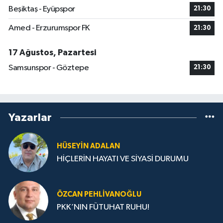
Beşiktaş - Eyüpspor
21:30
Amed - Erzurumspor FK
21:30
17 Ağustos, Pazartesi
Samsunspor - Göztepe
21:30
Yazarlar
HÜSEYIN ADALAN
HİÇLERİN HAYATI VE SİYASİ DURUMU
ÖZCAN PEHLIVANOĞLU
PKK’NIN FÜTUHAT RUHU!