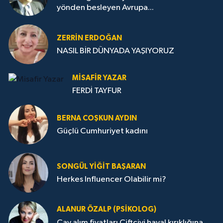
yönden besleyen Avrupa...
ZERRIN ERDOĞAN
NASIL BİR DÜNYADA YAŞIYORUZ
MISAFIR YAZAR
FERDİ TAYFUR
BERNA COŞKUN AYDIN
Güçlü Cumhuriyet kadını
SONGÜL YIĞIT BAŞARAN
Herkes Influencer Olabilir mi?
ALANUR ÖZALP (PSIKOLOG)
Çay alım fiyatları Çiftçiyi hayal kırıklığına