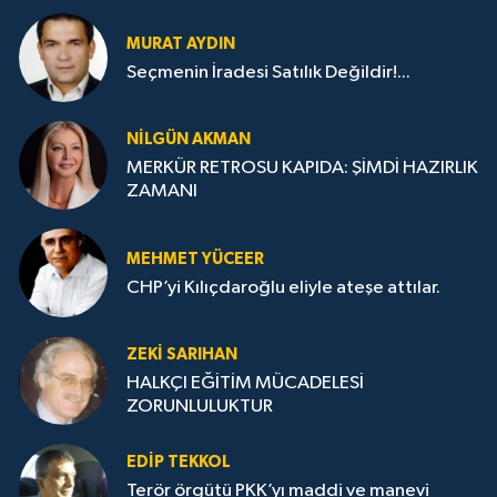
MURAT AYDIN
Seçmenin İradesi Satılık Değildir!...
NILGÜN AKMAN
MERKÜR RETROSU KAPIDA: ŞİMDİ HAZIRLIK
ZAMANI
MEHMET YÜCEER
CHP’yi Kılıçdaroğlu eliyle ateşe attılar.
ZEKI SARIHAN
HALKÇI EĞİTİM MÜCADELESİ
ZORUNLULUKTUR
EDIP TEKKOL
Terör örgütü PKK’yı maddi ve manevi