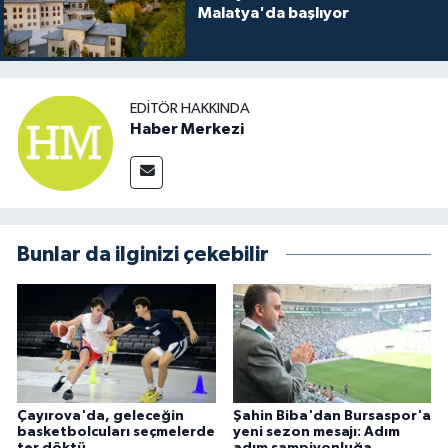
Malatya'da başlıyor
EDITÖR HAKKINDA
Haber Merkezi
Bunlar da ilginizi çekebilir
Çayırova'da, geleceğin
Şahin Biba'dan Bursaspor'a
basketbolcuları seçmelerde
yeni sezon mesajı: Adım
ter döktü
adım şampiyonluğa