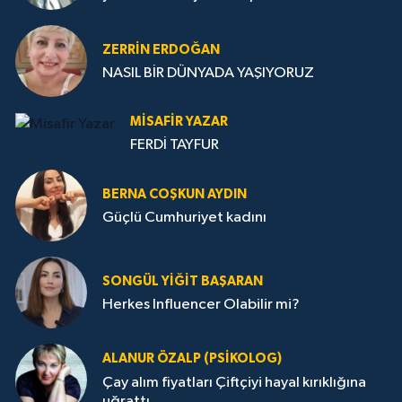
ZERRIN ERDOĞAN
NASIL BİR DÜNYADA YAŞIYORUZ
MISAFIR YAZAR
FERDİ TAYFUR
BERNA COŞKUN AYDIN
Güçlü Cumhuriyet kadını
SONGÜL YIĞIT BAŞARAN
Herkes Influencer Olabilir mi?
ALANUR ÖZALP (PSIKOLOG)
Çay alım fiyatları Çiftçiyi hayal kırıklığına
uğrattı