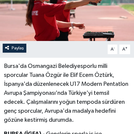
Paylaş
-
+
A
A
Bursa'da Osmangazi Belediyesporlu milli
sporcular Tuana Özgür ile Elif Ecem Öztürk,
İspanya'da düzenlenecek U17 Modern Pentatlon
Avrupa Şampiyonası'nda Türkiye'yi temsil
edecek. Çalışmalarını yoğun tempoda sürdüren
genç sporcular, Avrupa'da madalya hedefini
gözüne kestirmiş durumda.
BURSA (İGFA) -
Gençlerin sporla iç içe