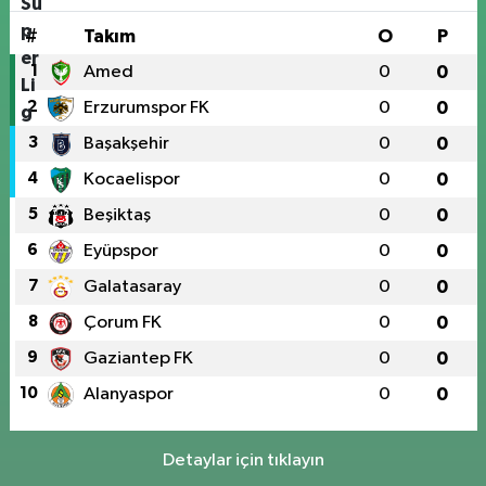
#
Takım
O
P
1
Amed
0
0
2
Erzurumspor FK
0
0
3
Başakşehir
0
0
4
Kocaelispor
0
0
5
Beşiktaş
0
0
6
Eyüpspor
0
0
7
Galatasaray
0
0
8
Çorum FK
0
0
9
Gaziantep FK
0
0
10
Alanyaspor
0
0
Detaylar için tıklayın