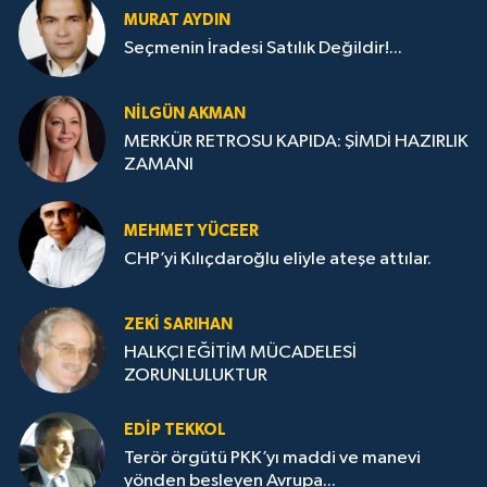
MURAT AYDIN
Seçmenin İradesi Satılık Değildir!...
NILGÜN AKMAN
MERKÜR RETROSU KAPIDA: ŞİMDİ HAZIRLIK
ZAMANI
MEHMET YÜCEER
CHP’yi Kılıçdaroğlu eliyle ateşe attılar.
ZEKI SARIHAN
HALKÇI EĞİTİM MÜCADELESİ
ZORUNLULUKTUR
EDIP TEKKOL
Terör örgütü PKK’yı maddi ve manevi
yönden besleyen Avrupa...