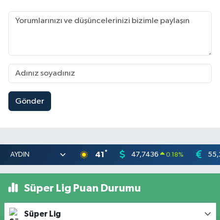
Gönder
°
41
47,7436
55,
0.18
%
Süper Lig Puan Durumu
Süper Lig