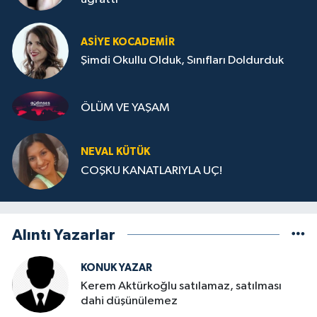
ASIYE KOCADEMİR
Şimdi Okullu Olduk, Sınıfları Doldurduk
ÖLÜM VE YAŞAM
NEVAL KÜTÜK
COŞKU KANATLARIYLA UÇ!
Alıntı Yazarlar
KONUK YAZAR
Kerem Aktürkoğlu satılamaz, satılması
dahi düşünülemez