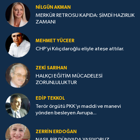
NILGÜN AKMAN
MERKÜR RETROSU KAPIDA: ŞİMDİ HAZIRLIK
ZAMANI
MEHMET YÜCEER
CHP’yi Kılıçdaroğlu eliyle ateşe attılar.
ZEKI SARIHAN
HALKÇI EĞİTİM MÜCADELESİ
ZORUNLULUKTUR
EDIP TEKKOL
Terör örgütü PKK’yı maddi ve manevi
yönden besleyen Avrupa...
ZERRIN ERDOĞAN
NASIL BİR DÜNYADA YAŞIYORUZ