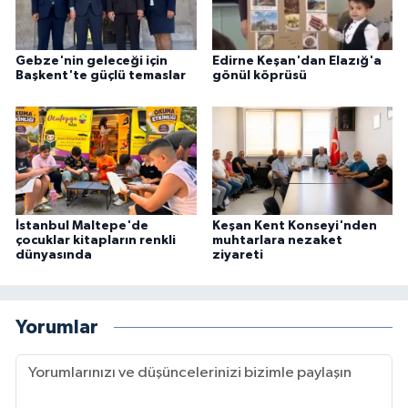
Gebze'nin geleceği için
Edirne Keşan'dan Elazığ'a
Başkent'te güçlü temaslar
gönül köprüsü
İstanbul Maltepe'de
Keşan Kent Konseyi'nden
çocuklar kitapların renkli
muhtarlara nezaket
dünyasında
ziyareti
Yorumlar