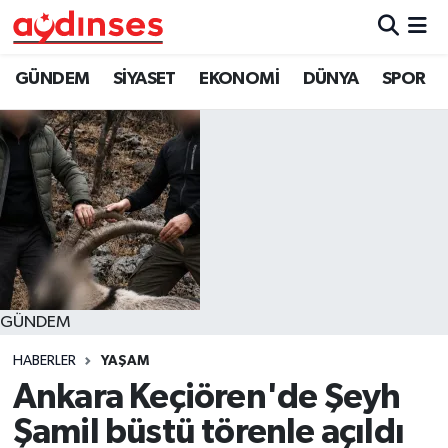
GÜNDEM
Nöbetçi Eczaneler
GÜNDEM
SİYASET
EKONOMİ
DÜNYA
SPOR
SİYASET
Hava Durumu
EKONOMİ
Aydin Namaz Vakitleri
DÜNYA
Trafik Durumu
SPOR
Süper Lig Puan Durumu ve Fikstür
GÜNDEM
MAGAZİN
Tüm Manşetler
HABERLER
YAŞAM
YAŞAM
Son Dakika Haberleri
Ankara Keçiören'de Şeyh
Şamil büstü törenle açıldı
Haber Arşivi