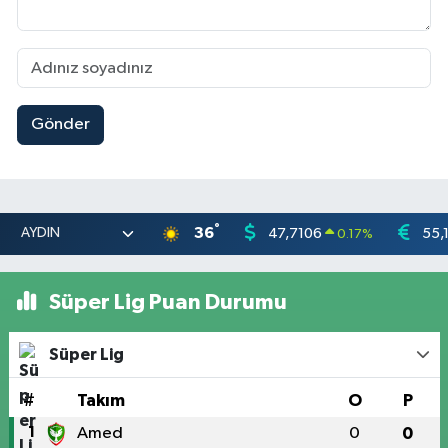
Gönder
°
36
47,7106
55,
0.17
%
Süper Lig Puan Durumu
Süper Lig
#
Takım
O
P
1
Amed
0
0