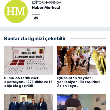
EDITÖR HAKKINDA
Haber Merkezi
Bunlar da ilginizi çekebilir
Bursa'da tarihi eser
Eyüpsultan Meydanı
operasyonu! 273 sikke ve 18
yenileniyor... İlk taşı Nuri
obje ele geçirildi
Aslan koydu