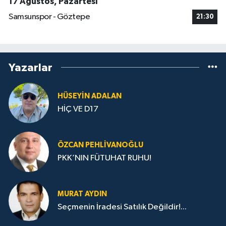
17 Ağustos, Pazartesi
Samsunspor - Göztepe
21:30
Yazarlar
HÜSEYIN ADALAN
HİÇ VE D17
ÖZCAN PEHLIVANOĞLU
PKK’NIN FÜTUHAT RUHU!
MURAT AYDIN
Seçmenin İradesi Satılık Değildir!...