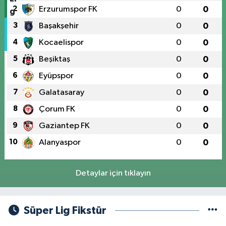
2
Erzurumspor FK
0
0
3
Başakşehir
0
0
4
Kocaelispor
0
0
5
Beşiktaş
0
0
6
Eyüpspor
0
0
7
Galatasaray
0
0
8
Çorum FK
0
0
9
Gaziantep FK
0
0
10
Alanyaspor
0
0
Detaylar için tıklayın
Süper Lig Fikstür