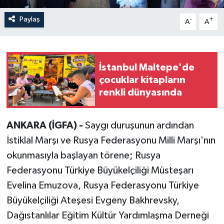
Paylaş
-
+
A
A
İstanbul Maltepe'de
çocuklar kitapların
renkli dünyasında
ANKARA (İGFA) -
Saygı duruşunun ardından
İstiklal Marşı ve Rusya Federasyonu Milli Marşı'nın
okunmasıyla başlayan törene; Rusya
Federasyonu Türkiye Büyükelçiliği Müsteşarı
Evelina Emuzova, Rusya Federasyonu Türkiye
Büyükelçiliği Ateşesi Evgeny Bakhrevsky,
Dağıstanlılar Eğitim Kültür Yardımlaşma Derneği