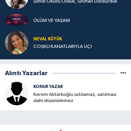
Şimdi Okullu Olduk, Sınıfları Doldurduk
ÖLÜM VE YAŞAM
NEVAL KÜTÜK
COŞKU KANATLARIYLA UÇ!
Alıntı Yazarlar
KONUK YAZAR
Kerem Aktürkoğlu satılamaz, satılması
dahi düşünülemez