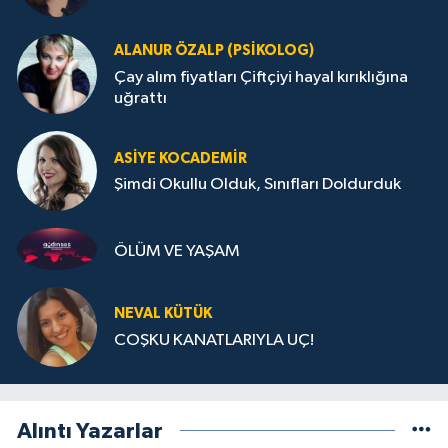
ALANUR ÖZALP (PSIKOLOG)
Çay alım fiyatları Çiftçiyi hayal kırıklığına
uğrattı
ASIYE KOCADEMİR
Şimdi Okullu Olduk, Sınıfları Doldurduk
ÖLÜM VE YAŞAM
NEVAL KÜTÜK
COŞKU KANATLARIYLA UÇ!
Alıntı Yazarlar