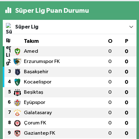
Süper Lig Puan Durumu
Süper Lig
#
Takım
O
P
1
Amed
0
0
2
Erzurumspor FK
0
0
3
Başakşehir
0
0
4
Kocaelispor
0
0
5
Beşiktaş
0
0
6
Eyüpspor
0
0
7
Galatasaray
0
0
8
Çorum FK
0
0
9
Gaziantep FK
0
0