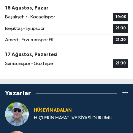
16 Ağustos, Pazar
Başakşehir - Kocaelispor
19:00
Beşiktaş - Eyüpspor
21:30
Amed - Erzurumspor FK
21:30
17 Ağustos, Pazartesi
Samsunspor - Göztepe
21:30
Yazarlar
HÜSEYIN ADALAN
HİÇLERİN HAYATI VE SİYASİ DURUMU