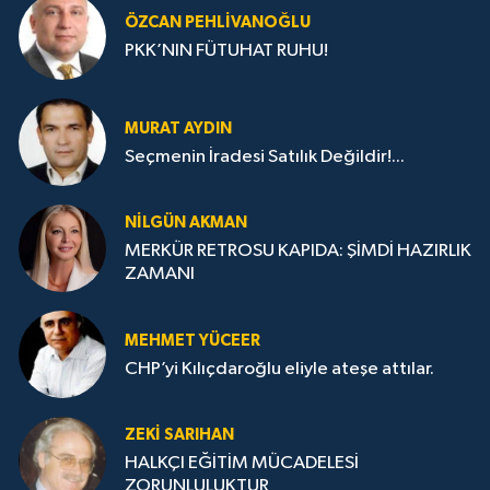
ÖZCAN PEHLIVANOĞLU
PKK’NIN FÜTUHAT RUHU!
MURAT AYDIN
Seçmenin İradesi Satılık Değildir!...
NILGÜN AKMAN
MERKÜR RETROSU KAPIDA: ŞİMDİ HAZIRLIK
ZAMANI
MEHMET YÜCEER
CHP’yi Kılıçdaroğlu eliyle ateşe attılar.
ZEKI SARIHAN
HALKÇI EĞİTİM MÜCADELESİ
ZORUNLULUKTUR