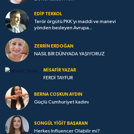
EDIP TEKKOL
Terör örgütü PKK’yı maddi ve manevi
yönden besleyen Avrupa...
ZERRIN ERDOĞAN
NASIL BİR DÜNYADA YAŞIYORUZ
MISAFIR YAZAR
FERDİ TAYFUR
BERNA COŞKUN AYDIN
Güçlü Cumhuriyet kadını
SONGÜL YIĞIT BAŞARAN
Herkes Influencer Olabilir mi?