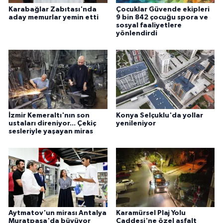
Karabağlar Zabıtası'nda
Çocuklar Güvende ekipleri
aday memurlar yemin etti
9 bin 842 çocuğu spora ve
sosyal faaliyetlere
yönlendirdi
İzmir Kemeraltı'nın son
Konya Selçuklu'da yollar
ustaları direniyor... Çekiç
yenileniyor
sesleriyle yaşayan miras
Aytmatov'un mirası Antalya
Karamürsel Plaj Yolu
Muratpaşa'da büyüyor
Caddesi'ne özel asfalt