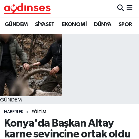
GÜNDEM
Nöbetçi Eczaneler
GÜNDEM
SİYASET
EKONOMİ
DÜNYA
SPOR
SİYASET
Hava Durumu
EKONOMİ
Aydin Namaz Vakitleri
DÜNYA
Trafik Durumu
SPOR
Süper Lig Puan Durumu ve Fikstür
GÜNDEM
MAGAZİN
Tüm Manşetler
HABERLER
EĞİTİM
YAŞAM
Son Dakika Haberleri
Konya'da Başkan Altay
karne sevincine ortak oldu
Haber Arşivi