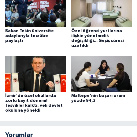
Bakan Tekin üniversite
Özel öğrenci yurtlarına
adaylarıyla tecrübe
ilişkin yönetmelik
paylaştı
değişikliği... Geçiş süresi
uzatıldı
İzmir'de özel okullarda
Maltepe'nin başarı oranı
zorlu kayıt dönemi!
yüzde 94,3
Teşvikler kalktı, veli devlet
okuluna yöneldi
Yorumlar