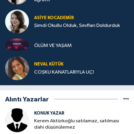
ASIYE KOCADEMİR
Şimdi Okullu Olduk, Sınıfları Doldurduk
ÖLÜM VE YAŞAM
NEVAL KÜTÜK
COŞKU KANATLARIYLA UÇ!
Alıntı Yazarlar
KONUK YAZAR
Kerem Aktürkoğlu satılamaz, satılması
dahi düşünülemez