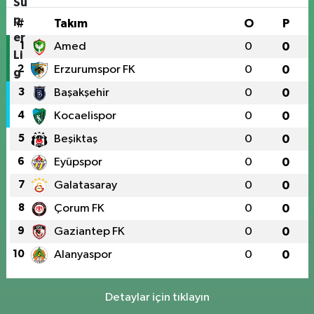
#
Takım
O
P
1
Amed
0
0
2
Erzurumspor FK
0
0
3
Başakşehir
0
0
4
Kocaelispor
0
0
5
Beşiktaş
0
0
6
Eyüpspor
0
0
7
Galatasaray
0
0
8
Çorum FK
0
0
9
Gaziantep FK
0
0
10
Alanyaspor
0
0
Detaylar için tıklayın