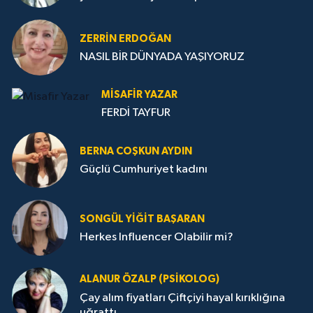
ZERRIN ERDOĞAN
NASIL BİR DÜNYADA YAŞIYORUZ
MISAFIR YAZAR
FERDİ TAYFUR
BERNA COŞKUN AYDIN
Güçlü Cumhuriyet kadını
SONGÜL YIĞIT BAŞARAN
Herkes Influencer Olabilir mi?
ALANUR ÖZALP (PSIKOLOG)
Çay alım fiyatları Çiftçiyi hayal kırıklığına
uğrattı