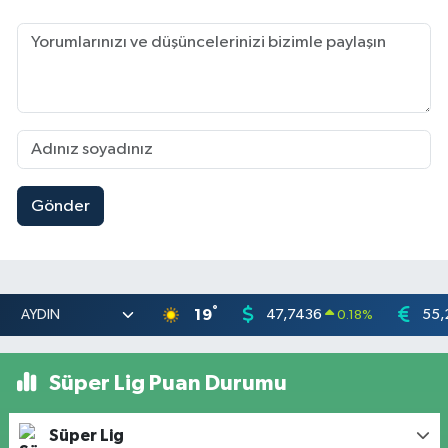
Gönder
°
19
47,7436
55,
0.18
%
Süper Lig Puan Durumu
Süper Lig