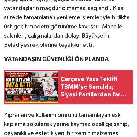
vatandaşların mağdur olmaması sağlandı. Kısa
sürede tamamlanan yenileme işlemleriyle birlikte
üst geçit modern görünüme kavuştu. Mahalle
sakinleri, çalışmalardan dolayı Büyükşehir
Belediyesi ekiplerine teşekkür etti.
VATANDAŞIN GÜVENLİĞİ ÖN PLANDA
Çerçeve Yasa Teklifi
TBMM’ye Sunuldu;
Siyasi Partilerden farkı
değerlendirmeler!
Yıpranan ve kullanım ömrünü tamamlayan eski
kaplama sökülerek yerine kaymaz özelliğe sahip,
dayanıklı ve estetik yeni bir zemin malzemesi