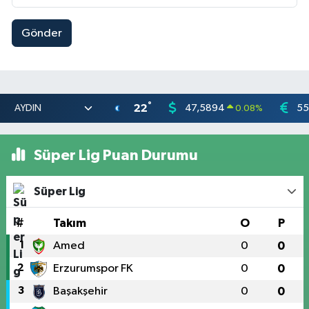
Gönder
°
22
47,5894
55
0.08
%
Süper Lig Puan Durumu
Süper Lig
#
Takım
O
P
1
Amed
0
0
2
Erzurumspor FK
0
0
3
Başakşehir
0
0