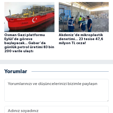
Osman Gazi platformu
Akdeniz'de mikroplastik
Eylül'de göreve
denetimi... 23 tesise 47,6
başlayacak... Gabar'da
milyon TL ceza!
günlük petrol üretimi 83 bin
200 varile ulaştı
Yorumlar