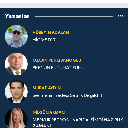
Yazarlar
HÜSEYIN ADALAN
HİÇ VE D17
ÖZCAN PEHLIVANOĞLU
PKK’NIN FÜTUHAT RUHU!
MURAT AYDIN
Seçmenin İradesi Satılık Değildir!...
NILGÜN AKMAN
MERKÜR RETROSU KAPIDA: ŞİMDİ HAZIRLIK
ZAMANI