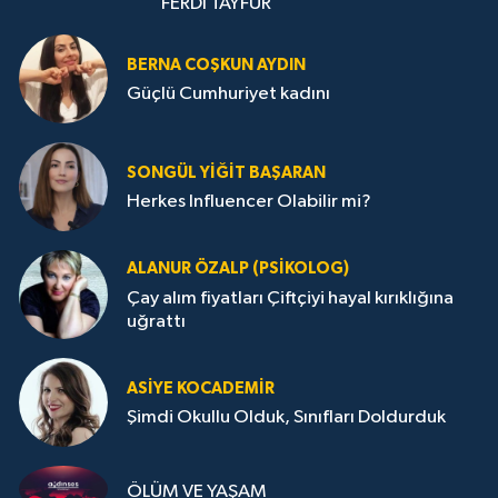
FERDİ TAYFUR
BERNA COŞKUN AYDIN
Güçlü Cumhuriyet kadını
SONGÜL YIĞIT BAŞARAN
Herkes Influencer Olabilir mi?
ALANUR ÖZALP (PSIKOLOG)
Çay alım fiyatları Çiftçiyi hayal kırıklığına
uğrattı
ASIYE KOCADEMİR
Şimdi Okullu Olduk, Sınıfları Doldurduk
ÖLÜM VE YAŞAM