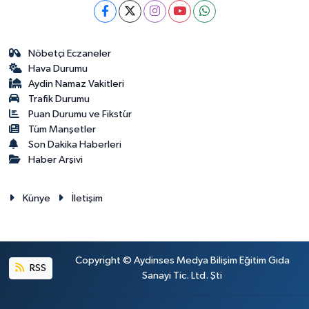
Nöbetçi Eczaneler
Hava Durumu
Aydin Namaz Vakitleri
Trafik Durumu
Puan Durumu ve Fikstür
Tüm Manşetler
Son Dakika Haberleri
Haber Arşivi
Künye
İletişim
Copyright © Aydinses Medya Bilişim Eğitim Gıda
RSS
Sanayi Tic. Ltd. Şti