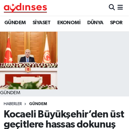
GÜNDEM
Nöbetçi Eczaneler
GÜNDEM
SİYASET
EKONOMİ
DÜNYA
SPOR
SİYASET
Hava Durumu
EKONOMİ
Aydin Namaz Vakitleri
DÜNYA
Trafik Durumu
SPOR
Süper Lig Puan Durumu ve Fikstür
GÜNDEM
MAGAZİN
Tüm Manşetler
HABERLER
GÜNDEM
YAŞAM
Son Dakika Haberleri
Kocaeli Büyükşehir’den üst
geçitlere hassas dokunuş
Haber Arşivi