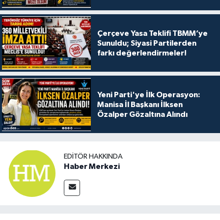
Çerçeve Yasa Teklifi TBMM’ye
Sunuldu; Siyasi Partilerden
farkı değerlendirmeler!
Yeni Parti'ye İlk Operasyon:
Manisa İl Başkanı İlksen
Özalper Gözaltına Alındı
EDITÖR HAKKINDA
Haber Merkezi