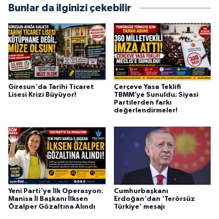
Bunlar da ilginizi çekebilir
Giresun'da Tarihi Ticaret
Çerçeve Yasa Teklifi
Lisesi Krizi Büyüyor!
TBMM’ye Sunuldu; Siyasi
Partilerden farkı
değerlendirmeler!
Yeni Parti'ye İlk Operasyon:
Cumhurbaşkanı
Manisa İl Başkanı İlksen
Erdoğan'dan 'Terörsüz
Özalper Gözaltına Alındı
Türkiye' mesajı