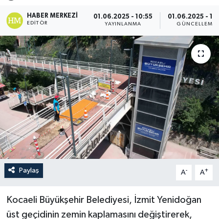
HABER MERKEZI
01.06.2025 - 10:55
01.06.2025 - 11:
EDITÖR
YAYINLANMA
GÜNCELLEME
Paylaş
-
+
A
A
Kocaeli Büyükşehir Belediyesi, İzmit Yenidoğan
üst geçidinin zemin kaplamasını değiştirerek,