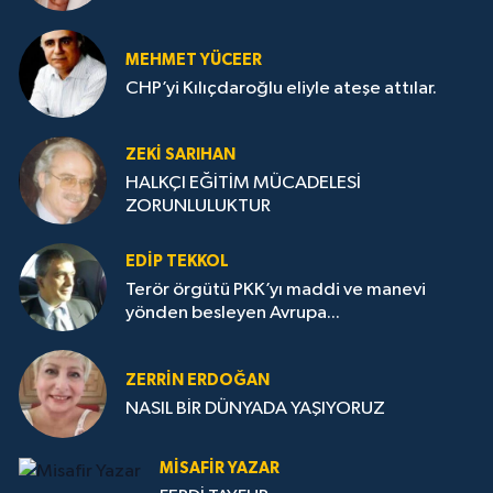
MEHMET YÜCEER
CHP’yi Kılıçdaroğlu eliyle ateşe attılar.
ZEKI SARIHAN
HALKÇI EĞİTİM MÜCADELESİ
ZORUNLULUKTUR
EDIP TEKKOL
Terör örgütü PKK’yı maddi ve manevi
yönden besleyen Avrupa...
ZERRIN ERDOĞAN
NASIL BİR DÜNYADA YAŞIYORUZ
MISAFIR YAZAR