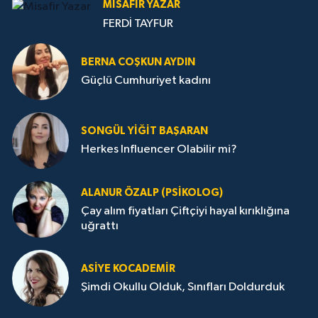
MISAFIR YAZAR
FERDİ TAYFUR
BERNA COŞKUN AYDIN
Güçlü Cumhuriyet kadını
SONGÜL YIĞIT BAŞARAN
Herkes Influencer Olabilir mi?
ALANUR ÖZALP (PSIKOLOG)
Çay alım fiyatları Çiftçiyi hayal kırıklığına
uğrattı
ASIYE KOCADEMİR
Şimdi Okullu Olduk, Sınıfları Doldurduk