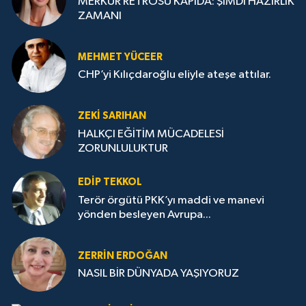
MERKÜR RETROSU KAPIDA: ŞİMDİ HAZIRLIK
ZAMANI
MEHMET YÜCEER
CHP’yi Kılıçdaroğlu eliyle ateşe attılar.
ZEKI SARIHAN
HALKÇI EĞİTİM MÜCADELESİ
ZORUNLULUKTUR
EDIP TEKKOL
Terör örgütü PKK’yı maddi ve manevi
yönden besleyen Avrupa...
ZERRIN ERDOĞAN
NASIL BİR DÜNYADA YAŞIYORUZ