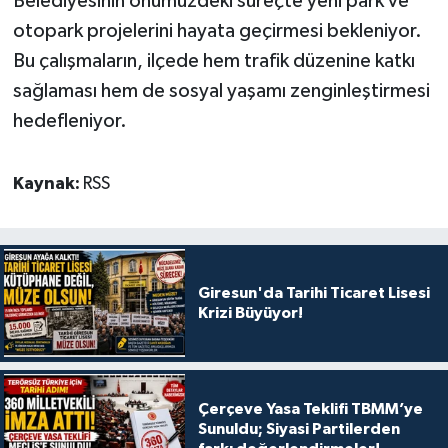
Belediyesinin önümüzdeki süreçte yeni park ve
otopark projelerini hayata geçirmesi bekleniyor.
Bu çalışmaların, ilçede hem trafik düzenine katkı
sağlaması hem de sosyal yaşamı zenginleştirmesi
hedefleniyor.
Kaynak:
RSS
Giresun'da Tarihi Ticaret Lisesi
Krizi Büyüyor!
Çerçeve Yasa Teklifi TBMM’ye
Sunuldu; Siyasi Partilerden