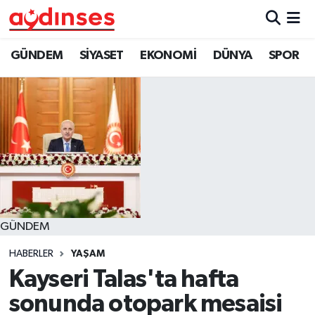
GÜNDEM
Nöbetçi Eczaneler
GÜNDEM
SİYASET
EKONOMİ
DÜNYA
SPOR
SİYASET
Hava Durumu
EKONOMİ
Aydin Namaz Vakitleri
DÜNYA
Trafik Durumu
SPOR
Süper Lig Puan Durumu ve Fikstür
GÜNDEM
MAGAZİN
Tüm Manşetler
HABERLER
YAŞAM
YAŞAM
Son Dakika Haberleri
Kayseri Talas'ta hafta
sonunda otopark mesaisi
Haber Arşivi