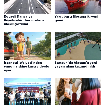
Kocaeli Darıca'ya
Yakıt barcı filosuna iki yeni
Büyükşehir'den modern
gemi
ulaşım yatırımı
İstanbul İtfaiyesi'nden
Samsun'da Alaçam'a yeni
yangın riskine karşı videolu
yaşam alanı kazandırıldı
uyarı