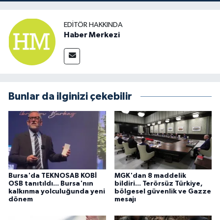
EDITÖR HAKKINDA
Haber Merkezi
Bunlar da ilginizi çekebilir
Bursa'da TEKNOSAB KOBİ
MGK'dan 8 maddelik
OSB tanıtıldı... Bursa'nın
bildiri... Terörsüz Türkiye,
kalkınma yolculuğunda yeni
bölgesel güvenlik ve Gazze
dönem
mesajı