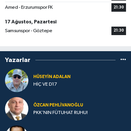
Amed - Erzurumspor FK
21:30
17 Ağustos, Pazartesi
Samsunspor - Göztepe
21:30
Yazarlar
HÜSEYIN ADALAN
HİÇ VE D17
ÖZCAN PEHLIVANOĞLU
PKK’NIN FÜTUHAT RUHU!