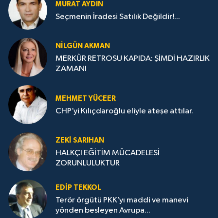
MURAT AYDIN
Seçmenin İradesi Satılık Değildir!...
NILGÜN AKMAN
MERKÜR RETROSU KAPIDA: ŞİMDİ HAZIRLIK
ZAMANI
MEHMET YÜCEER
CHP’yi Kılıçdaroğlu eliyle ateşe attılar.
ZEKI SARIHAN
HALKÇI EĞİTİM MÜCADELESİ
ZORUNLULUKTUR
EDIP TEKKOL
Terör örgütü PKK’yı maddi ve manevi
yönden besleyen Avrupa...