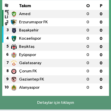
#
Takım
O
P
1
Amed
0
0
2
Erzurumspor FK
0
0
3
Başakşehir
0
0
4
Kocaelispor
0
0
5
Beşiktaş
0
0
6
Eyüpspor
0
0
7
Galatasaray
0
0
8
Çorum FK
0
0
9
Gaziantep FK
0
0
10
Alanyaspor
0
0
Detaylar için tıklayın