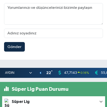
Gönder
°
22
47,7143
55,
0.16
%
Süper Lig Puan Durumu
Süper Lig