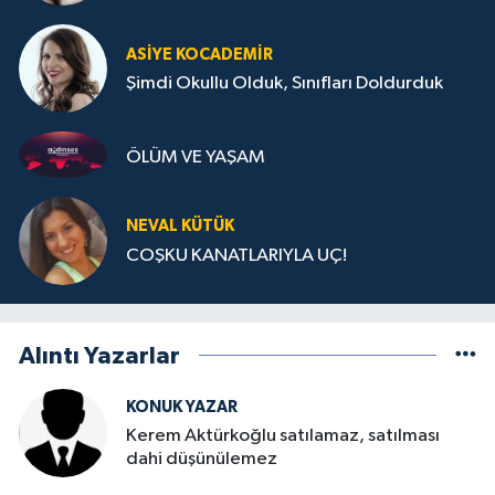
ASIYE KOCADEMİR
Şimdi Okullu Olduk, Sınıfları Doldurduk
ÖLÜM VE YAŞAM
NEVAL KÜTÜK
COŞKU KANATLARIYLA UÇ!
Alıntı Yazarlar
KONUK YAZAR
Kerem Aktürkoğlu satılamaz, satılması
dahi düşünülemez