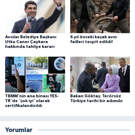
Avcılar Belediye Başkanı
6 yıl önceki kaçak avın
Utku Caner Çaykara
failleri tespit edildi!
hakkında tahliye kararı
TBMM'nin ana binası YES-
Bakan Göktaş: Terörsüz
TR'de 'çok iyi' olarak
Türkiye tarihi bir adımdır
sertifikalandırıldı
Yorumlar