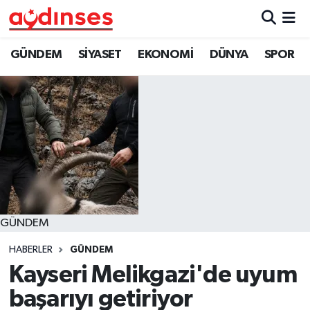
GÜNDEM
Nöbetçi Eczaneler
GÜNDEM
SİYASET
EKONOMİ
DÜNYA
SPOR
SİYASET
Hava Durumu
EKONOMİ
Aydin Namaz Vakitleri
DÜNYA
Trafik Durumu
SPOR
Süper Lig Puan Durumu ve Fikstür
GÜNDEM
MAGAZİN
Tüm Manşetler
HABERLER
GÜNDEM
YAŞAM
Son Dakika Haberleri
Kayseri Melikgazi'de uyum
başarıyı getiriyor
Haber Arşivi