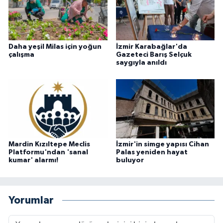
Daha yeşil Milas için yoğun
İzmir Karabağlar'da
çalışma
Gazeteci Barış Selçuk
saygıyla anıldı
Mardin Kızıltepe Meclis
İzmir'in simge yapısı Cihan
Platformu'ndan 'sanal
Palas yeniden hayat
kumar' alarmı!
buluyor
Yorumlar