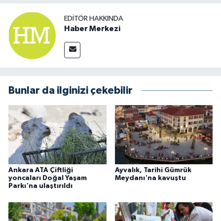
EDITÖR HAKKINDA
Haber Merkezi
Bunlar da ilginizi çekebilir
Ankara ATA Çiftliği
Ayvalık, Tarihi Gümrük
yoncaları Doğal Yaşam
Meydanı'na kavuştu
Parkı'na ulaştırıldı