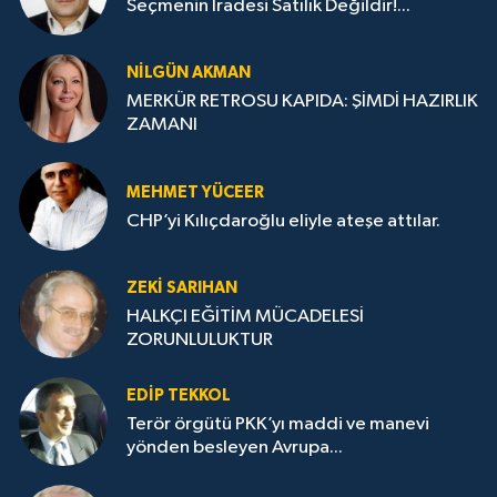
Seçmenin İradesi Satılık Değildir!...
NILGÜN AKMAN
MERKÜR RETROSU KAPIDA: ŞİMDİ HAZIRLIK
ZAMANI
MEHMET YÜCEER
CHP’yi Kılıçdaroğlu eliyle ateşe attılar.
ZEKI SARIHAN
HALKÇI EĞİTİM MÜCADELESİ
ZORUNLULUKTUR
EDIP TEKKOL
Terör örgütü PKK’yı maddi ve manevi
yönden besleyen Avrupa...