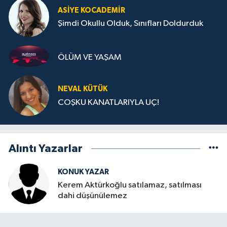
ASIYE KOCADEMİR
Şimdi Okullu Olduk, Sınıfları Doldurduk
ÖLÜM VE YAŞAM
NEVAL KÜTÜK
COŞKU KANATLARIYLA UÇ!
Alıntı Yazarlar
KONUK YAZAR
Kerem Aktürkoğlu satılamaz, satılması
dahi düşünülemez