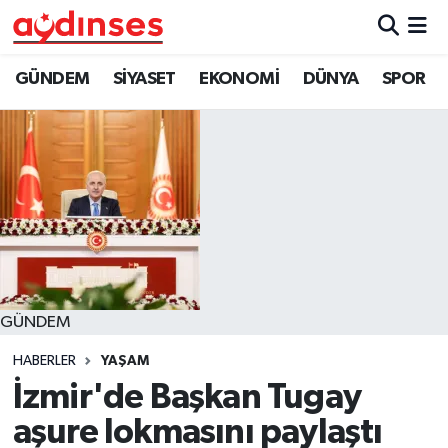
GÜNDEM
Nöbetçi Eczaneler
GÜNDEM
SİYASET
EKONOMİ
DÜNYA
SPOR
SİYASET
Hava Durumu
EKONOMİ
Aydin Namaz Vakitleri
DÜNYA
Trafik Durumu
SPOR
Süper Lig Puan Durumu ve Fikstür
GÜNDEM
MAGAZİN
Tüm Manşetler
HABERLER
YAŞAM
YAŞAM
Son Dakika Haberleri
İzmir'de Başkan Tugay
aşure lokmasını paylaştı
Haber Arşivi