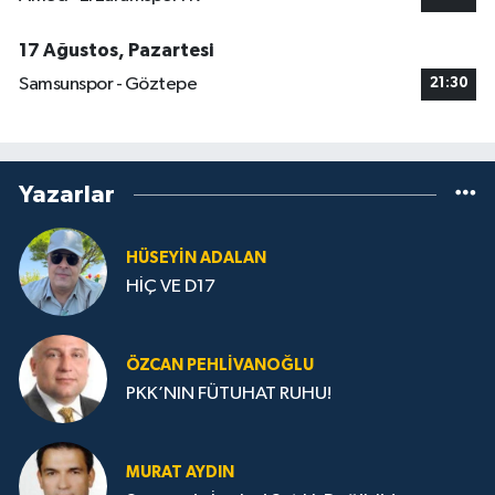
17 Ağustos, Pazartesi
Samsunspor - Göztepe
21:30
Yazarlar
HÜSEYIN ADALAN
HİÇ VE D17
ÖZCAN PEHLIVANOĞLU
PKK’NIN FÜTUHAT RUHU!
MURAT AYDIN