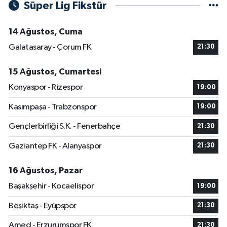
Süper Lig Fikstür
14 Ağustos, Cuma
Galatasaray - Çorum FK
21:30
15 Ağustos, Cumartesi
Konyaspor - Rizespor
19:00
Kasımpaşa - Trabzonspor
19:00
Gençlerbirliği S.K. - Fenerbahçe
21:30
Gaziantep FK - Alanyaspor
21:30
16 Ağustos, Pazar
Başakşehir - Kocaelispor
19:00
Beşiktaş - Eyüpspor
21:30
Amed - Erzurumspor FK
21:30