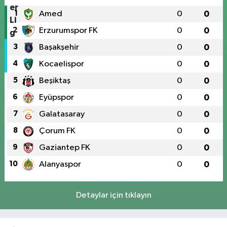
1
Amed
0
0
2
Erzurumspor FK
0
0
3
Başakşehir
0
0
4
Kocaelispor
0
0
5
Beşiktaş
0
0
6
Eyüpspor
0
0
7
Galatasaray
0
0
8
Çorum FK
0
0
9
Gaziantep FK
0
0
10
Alanyaspor
0
0
Detaylar için tıklayın