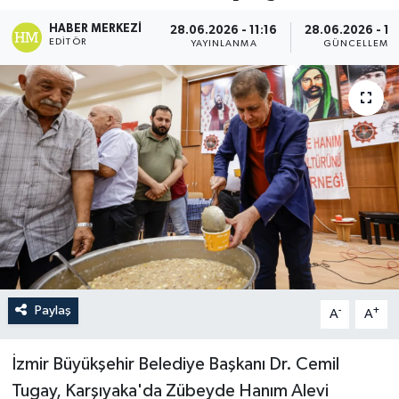
HABER MERKEZI
28.06.2026 - 11:16
28.06.2026 - 11
EDITÖR
YAYINLANMA
GÜNCELLEME
Paylaş
-
+
A
A
İzmir Büyükşehir Belediye Başkanı Dr. Cemil
Tugay, Karşıyaka'da Zübeyde Hanım Alevi