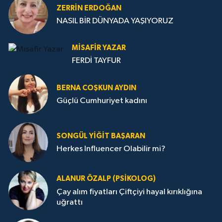
ZERRIN ERDOĞAN
NASIL BİR DÜNYADA YAŞIYORUZ
MISAFIR YAZAR
FERDİ TAYFUR
BERNA COŞKUN AYDIN
Güçlü Cumhuriyet kadını
SONGÜL YIĞIT BAŞARAN
Herkes Influencer Olabilir mi?
ALANUR ÖZALP (PSIKOLOG)
Çay alım fiyatları Çiftçiyi hayal kırıklığına
uğrattı