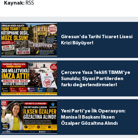
Kaynak:
RSS
Giresun'da Tarihi Ticaret Lisesi
Krizi Büyüyor!
Çerçeve Yasa Teklifi TBMM’ye
Sunuldu; Siyasi Partilerden
farkı değerlendirmeler!
Yeni Parti'ye İlk Operasyon:
Manisa İl Başkanı İlksen
Özalper Gözaltına Alındı