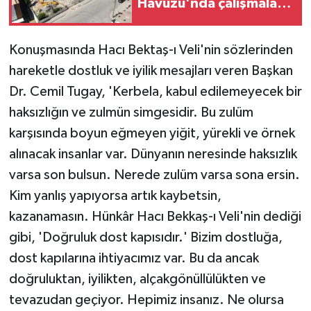
Havuzu'nda çalışmalar
tam gaz
Konuşmasında Hacı Bektaş-ı Veli'nin sözlerinden
hareketle dostluk ve iyilik mesajları veren Başkan
Dr. Cemil Tugay, 'Kerbela, kabul edilemeyecek bir
haksızlığın ve zulmün simgesidir. Bu zulüm
karşısında boyun eğmeyen yiğit, yürekli ve örnek
alınacak insanlar var. Dünyanın neresinde haksızlık
varsa son bulsun. Nerede zulüm varsa sona ersin.
Kim yanlış yapıyorsa artık kaybetsin,
kazanamasın. Hünkâr Hacı Bekkaş-ı Veli'nin dediği
gibi, 'Doğruluk dost kapısıdır.' Bizim dostluğa,
dost kapılarına ihtiyacımız var. Bu da ancak
doğruluktan, iyilikten, alçakgönüllülükten ve
tevazudan geçiyor. Hepimiz insanız. Ne olursa