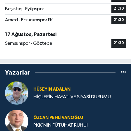
Beşiktaş - Eyüpspor
21:30
Amed - Erzurumspor FK
21:30
17 Ağustos, Pazartesi
Samsunspor - Göztepe
21:30
Yazarlar
HÜSEYIN ADALAN
HİÇLERİN HAYATI VE SİYASİ DURUMU
ÖZCAN PEHLIVANOĞLU
PKK’NIN FÜTUHAT RUHU!