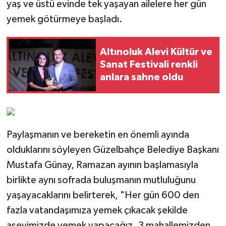
yaş ve üstü evinde tek yaşayan ailelere her gün
yemek götürmeye başladı.
Altınoluk Alevi Kültür ve
Sanat Festivali renkli
anlara sahne oldu
Paylaşmanın ve bereketin en önemli ayında
olduklarını söyleyen Güzelbahçe Belediye Başkanı
Mustafa Günay, Ramazan ayının başlamasıyla
birlikte aynı sofrada buluşmanın mutluluğunu
yaşayacaklarını belirterek, "Her gün 600 den
fazla vatandaşımıza yemek çıkacak şekilde
aşevimizde yemek yapacağız. 3 mahallemizden