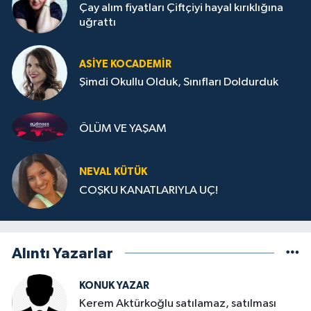
Çay alım fiyatları Çiftçiyi hayal kırıklığına
uğrattı
ASIYE KOCADEMİR
Şimdi Okullu Olduk, Sınıfları Doldurduk
ÖLÜM VE YAŞAM
NEVAL KÜTÜK
COŞKU KANATLARIYLA UÇ!
Alıntı Yazarlar
KONUK YAZAR
Kerem Aktürkoğlu satılamaz, satılması