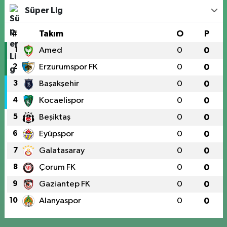
Süper Lig
#
Takım
O
P
1
Amed
0
0
2
Erzurumspor FK
0
0
3
Başakşehir
0
0
4
Kocaelispor
0
0
5
Beşiktaş
0
0
6
Eyüpspor
0
0
7
Galatasaray
0
0
8
Çorum FK
0
0
9
Gaziantep FK
0
0
10
Alanyaspor
0
0