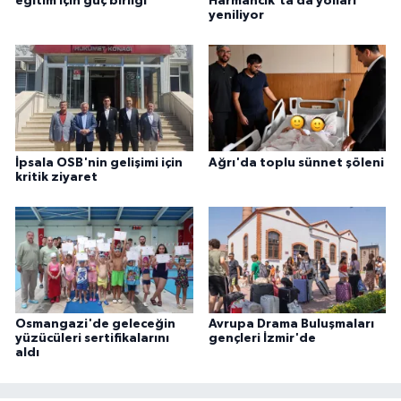
eğitim için güç birliği
Harmancık'ta da yolları
yeniliyor
İpsala OSB'nin gelişimi için
Ağrı'da toplu sünnet şöleni
kritik ziyaret
Osmangazi'de geleceğin
Avrupa Drama Buluşmaları
yüzücüleri sertifikalarını
gençleri İzmir'de
aldı