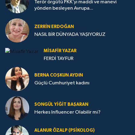
Terör örgütü PKK’yı maddi ve manevi
yönden besleyen Avrupa...
ZERRIN ERDOĞAN
NASIL BİR DÜNYADA YAŞIYORUZ
MISAFIR YAZAR
FERDİ TAYFUR
BERNA COŞKUN AYDIN
Güçlü Cumhuriyet kadını
SONGÜL YIĞIT BAŞARAN
Herkes Influencer Olabilir mi?
ALANUR ÖZALP (PSIKOLOG)