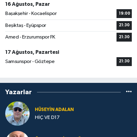
16 Ağustos, Pazar
Başakşehir - Kocaelispor
19:00
Beşiktaş - Eyüpspor
21:30
Amed - Erzurumspor FK
21:30
17 Ağustos, Pazartesi
Samsunspor - Göztepe
21:30
Yazarlar
HÜSEYIN ADALAN
HİÇ VE D17