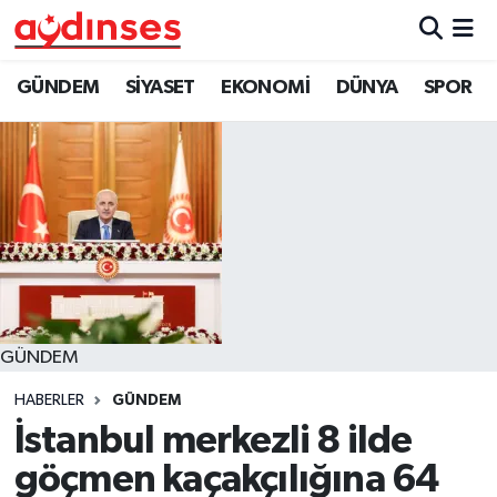
GÜNDEM
Nöbetçi Eczaneler
GÜNDEM
SİYASET
EKONOMİ
DÜNYA
SPOR
SİYASET
Hava Durumu
EKONOMİ
Aydin Namaz Vakitleri
DÜNYA
Trafik Durumu
SPOR
Süper Lig Puan Durumu ve Fikstür
GÜNDEM
MAGAZİN
Tüm Manşetler
HABERLER
GÜNDEM
YAŞAM
Son Dakika Haberleri
İstanbul merkezli 8 ilde
göçmen kaçakçılığına 64
Haber Arşivi