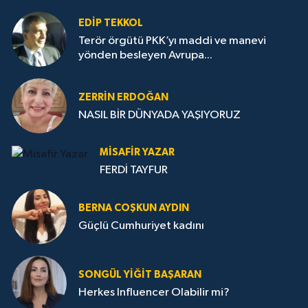
EDIP TEKKOL
Terör örgütü PKK’yı maddi ve manevi
yönden besleyen Avrupa...
ZERRIN ERDOĞAN
NASIL BİR DÜNYADA YAŞIYORUZ
MISAFIR YAZAR
FERDİ TAYFUR
BERNA COŞKUN AYDIN
Güçlü Cumhuriyet kadını
SONGÜL YIĞIT BAŞARAN
Herkes Influencer Olabilir mi?