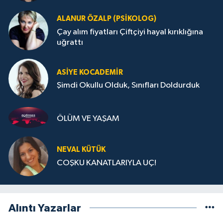
ALANUR ÖZALP (PSIKOLOG)
Çay alım fiyatları Çiftçiyi hayal kırıklığına
uğrattı
ASIYE KOCADEMİR
Şimdi Okullu Olduk, Sınıfları Doldurduk
ÖLÜM VE YAŞAM
NEVAL KÜTÜK
COŞKU KANATLARIYLA UÇ!
Alıntı Yazarlar