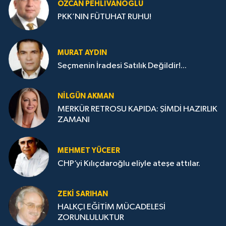
ÖZCAN PEHLIVANOĞLU
PKK’NIN FÜTUHAT RUHU!
MURAT AYDIN
Seçmenin İradesi Satılık Değildir!...
NILGÜN AKMAN
MERKÜR RETROSU KAPIDA: ŞİMDİ HAZIRLIK
ZAMANI
MEHMET YÜCEER
CHP’yi Kılıçdaroğlu eliyle ateşe attılar.
ZEKI SARIHAN
HALKÇI EĞİTİM MÜCADELESİ
ZORUNLULUKTUR