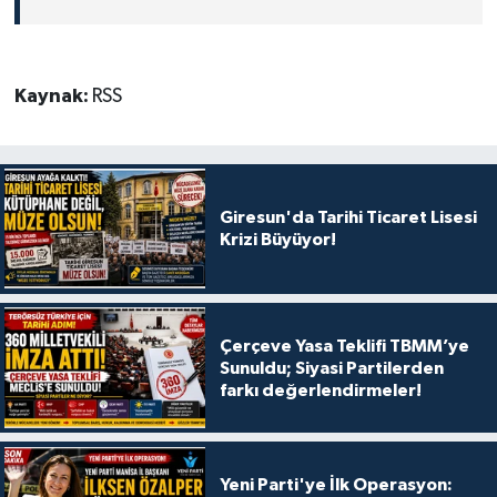
Kaynak:
RSS
Giresun'da Tarihi Ticaret Lisesi
Krizi Büyüyor!
Çerçeve Yasa Teklifi TBMM’ye
Sunuldu; Siyasi Partilerden
farkı değerlendirmeler!
Yeni Parti'ye İlk Operasyon: