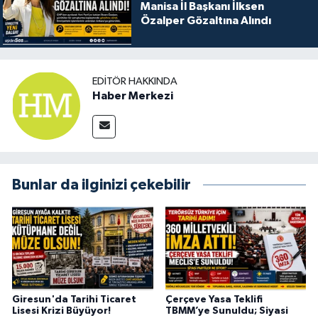
Manisa İl Başkanı İlksen
Özalper Gözaltına Alındı
EDITÖR HAKKINDA
Haber Merkezi
Bunlar da ilginizi çekebilir
Giresun'da Tarihi Ticaret
Çerçeve Yasa Teklifi
Lisesi Krizi Büyüyor!
TBMM’ye Sunuldu; Siyasi