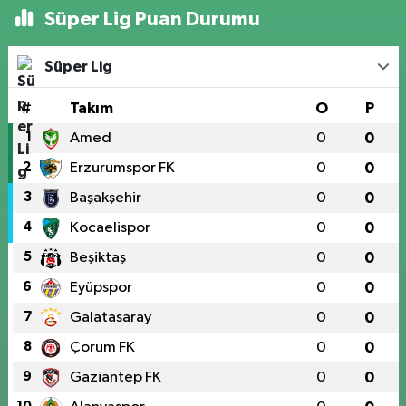
Süper Lig Puan Durumu
Süper Lig
#
Takım
O
P
1
Amed
0
0
2
Erzurumspor FK
0
0
3
Başakşehir
0
0
4
Kocaelispor
0
0
5
Beşiktaş
0
0
6
Eyüpspor
0
0
7
Galatasaray
0
0
8
Çorum FK
0
0
9
Gaziantep FK
0
0