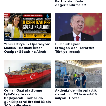
Partilerden farkı
değerlendirmeler!
Yeni Parti'ye İlk Operasyon:
Cumhurbaşkanı
Manisa İl Başkanı İlksen
Erdoğan'dan 'Terörsüz
Özalper Gözaltına Alındı
Türkiye' mesajı
Osman Gazi platformu
Akdeniz'de mikroplastik
Eylül'de göreve
denetimi... 23 tesise 47,6
başlayacak... Gabar'da
milyon TL ceza!
günlük petrol üretimi 83 bin
200 varile ulaştı