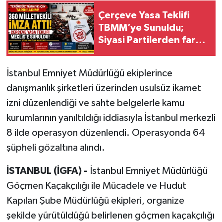
Çerçeve Yasa Teklifi
TBMM’ye Sunuldu;
Siyasi Partilerden farkı
değerlendirmeler!
İstanbul Emniyet Müdürlüğü ekiplerince
danışmanlık şirketleri üzerinden usulsüz ikamet
izni düzenlendiği ve sahte belgelerle kamu
kurumlarının yanıltıldığı iddiasıyla İstanbul merkezli
8 ilde operasyon düzenlendi. Operasyonda 64
şüpheli gözaltına alındı.
İSTANBUL (İGFA) -
İstanbul Emniyet Müdürlüğü
Göçmen Kaçakçılığı ile Mücadele ve Hudut
Kapıları Şube Müdürlüğü ekipleri, organize
şekilde yürütüldüğü belirlenen göçmen kaçakçılığı