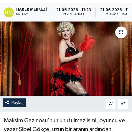
HABER MERKEZI
21.06.2026 - 11:23
21.06.2026 - 11:
EDITÖR
YAYINLANMA
GÜNCELLEME
Paylaş
-
+
A
A
Maksim Gazinosu'nun unutulmaz ismi, oyuncu ve
yazar Sibel Gökçe, uzun bir aranın ardından