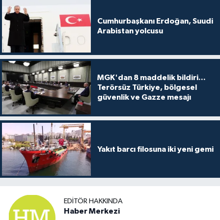
Cumhurbaşkanı Erdoğan, Suudi
Arabistan yolcusu
MGK'dan 8 maddelik bildiri...
Terörsüz Türkiye, bölgesel
güvenlik ve Gazze mesajı
Yakıt barcı filosuna iki yeni gemi
EDITÖR HAKKINDA
Haber Merkezi