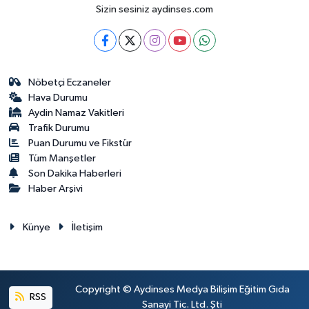
Sizin sesiniz aydinses.com
Nöbetçi Eczaneler
Hava Durumu
Aydin Namaz Vakitleri
Trafik Durumu
Puan Durumu ve Fikstür
Tüm Manşetler
Son Dakika Haberleri
Haber Arşivi
Künye
İletişim
Copyright © Aydinses Medya Bilişim Eğitim Gıda
RSS
Sanayi Tic. Ltd. Şti