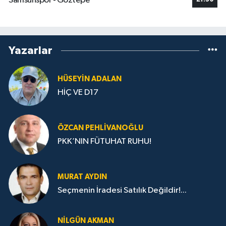
Samsunspor - Göztepe
Yazarlar
HÜSEYIN ADALAN
HİÇ VE D17
ÖZCAN PEHLIVANOĞLU
PKK’NIN FÜTUHAT RUHU!
MURAT AYDIN
Seçmenin İradesi Satılık Değildir!...
NILGÜN AKMAN