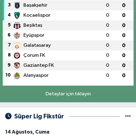
3
Başakşehir
0
0
4
Kocaelispor
0
0
5
Beşiktaş
0
0
6
Eyüpspor
0
0
7
Galatasaray
0
0
8
Çorum FK
0
0
9
Gaziantep FK
0
0
10
Alanyaspor
0
0
Detaylar için tıklayın
Süper Lig Fikstür
14 Ağustos, Cuma