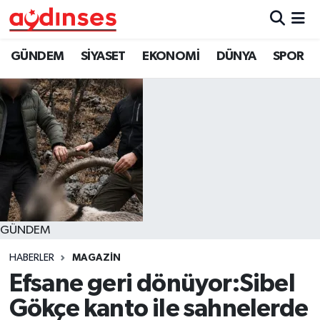
GÜNDEM
Nöbetçi Eczaneler
GÜNDEM
SİYASET
EKONOMİ
DÜNYA
SPOR
SİYASET
Hava Durumu
EKONOMİ
Aydin Namaz Vakitleri
DÜNYA
Trafik Durumu
SPOR
Süper Lig Puan Durumu ve Fikstür
GÜNDEM
MAGAZİN
Tüm Manşetler
HABERLER
MAGAZİN
YAŞAM
Son Dakika Haberleri
Efsane geri dönüyor:Sibel
Gökçe kanto ile sahnelerde
Haber Arşivi