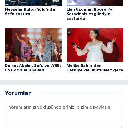
Nevşehir Kültür Yolu'nda
Ekin Uzunlar, Kocaeli'yi
Sefo coşkusu
Karadeniz ezgileriyle
coşturdu
Demet Akalın, Sefo ve LVBEL
Melike Şahin'den
C5 Bodrum'u salladı
Harbiye'de unutulmaz gece
Yorumlar