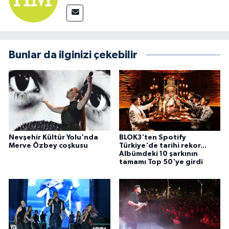
Bunlar da ilginizi çekebilir
Nevşehir Kültür Yolu'nda
BLOK3'ten Spotify
Merve Özbey coşkusu
Türkiye'de tarihi rekor...
Albümdeki 10 şarkının
tamamı Top 50'ye girdi