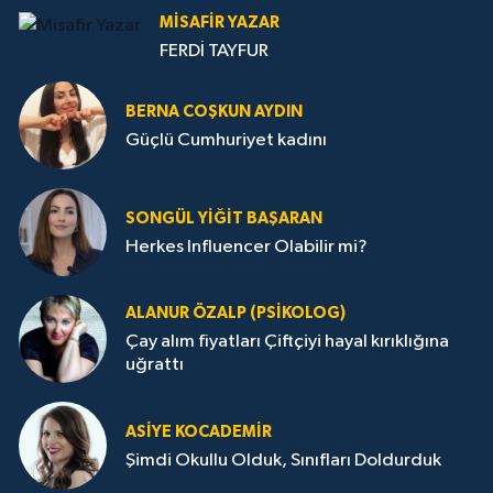
MISAFIR YAZAR
FERDİ TAYFUR
BERNA COŞKUN AYDIN
Güçlü Cumhuriyet kadını
SONGÜL YIĞIT BAŞARAN
Herkes Influencer Olabilir mi?
ALANUR ÖZALP (PSIKOLOG)
Çay alım fiyatları Çiftçiyi hayal kırıklığına
uğrattı
ASIYE KOCADEMİR
Şimdi Okullu Olduk, Sınıfları Doldurduk