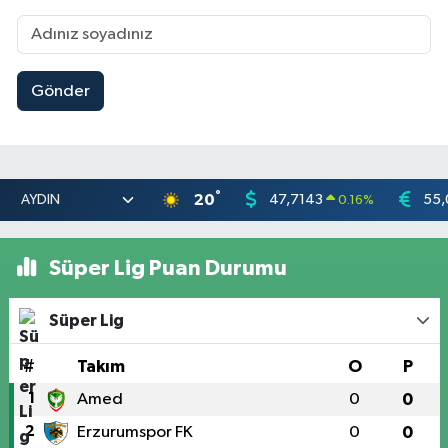
Gönder
°
20
47,7143
55,
0.16
%
Süper Lig Puan Durumu
Süper Lig
#
Takım
O
P
1
Amed
0
0
2
Erzurumspor FK
0
0