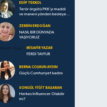
EDIP TEKKOL
Terör örgütü PKK’yı maddi
ve manevi yönden besleyen
Avrupa...
ZERRIN ERDOĞAN
NASIL BİR DÜNYADA
YAŞIYORUZ
MISAFIR YAZAR
FERDİ TAYFUR
BERNA COŞKUN AYDIN
Güçlü Cumhuriyet kadını
SONGÜL YIĞIT BAŞARAN
Herkes Influencer Olabilir
mi?