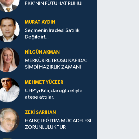
PKK’NIN FÜTUHAT RUHU!
MURAT AYDIN
Seçmenin İradesi Satılık
Değildir!...
NILGÜN AKMAN
MERKÜR RETROSU KAPIDA:
ŞİMDİ HAZIRLIK ZAMANI
MEHMET YÜCEER
CHP’yi Kılıçdaroğlu eliyle
ateşe attılar.
ZEKI SARIHAN
HALKÇI EĞİTİM MÜCADELESİ
ZORUNLULUKTUR