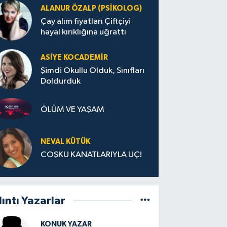
ALANUR ÖZALP (PSIKOLOG)
Çay alım fiyatları Çiftçiyi
hayal kırıklığına uğrattı
ASIYE KOCADEMİR
Şimdi Okullu Olduk, Sınıfları
Doldurduk
ÖLÜM VE YAŞAM
NEVAL KÜTÜK
COŞKU KANATLARIYLA UÇ!
lıntı Yazarlar
KONUK YAZAR