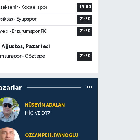
şakşehir - Kocaelispor
19:00
şiktaş - Eyüpspor
21:30
ed - Erzurumspor FK
21:30
7 Ağustos, Pazartesi
msunspor - Göztepe
21:30
azarlar
HÜSEYIN ADALAN
HİÇ VE D17
ÖZCAN PEHLIVANOĞLU