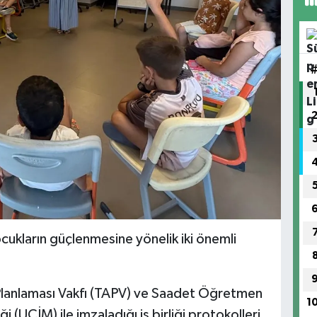
ocukların güçlenmesine yönelik iki önemli
ı Planlaması Vakfı (TAPV) ve Saadet Öğretmen
1
 (UCİM) ile imzaladığı iş birliği protokolleri