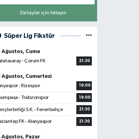
Detaylar için tıklayın
Süper Lig Fikstür
4 Ağustos, Cuma
latasaray - Çorum FK
21:30
5 Ağustos, Cumartesi
nyaspor - Rizespor
19:00
sımpaşa - Trabzonspor
19:00
nçlerbirliği S.K. - Fenerbahçe
21:30
ziantep FK - Alanyaspor
21:30
6 Ağustos, Pazar