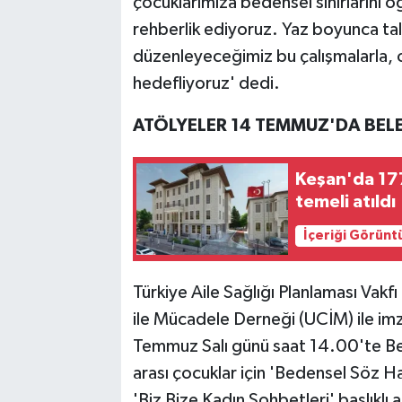
çocuklarımıza bedensel sınırlarını ö
rehberlik ediyoruz. Yaz boyunca ta
düzenleyeceğimiz bu çalışmalarla, 
hedefliyoruz' dedi.
ATÖLYELER 14 TEMMUZ'DA BELE
Keşan'da 177
temeli atıldı
İçeriği Görünt
Türkiye Aile Sağlığı Planlaması Vak
ile Mücadele Derneği (UCİM) ile imza
Temmuz Salı günü saat 14.00'te Be
arası çocuklar için 'Bedensel Söz Ha
'Biz Bize Kadın Sohbetleri' başlıklı