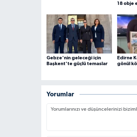
18 obje e
Gebze'nin geleceği için
Edirne K
Başkent'te güçlü temaslar
gönül k
Yorumlar