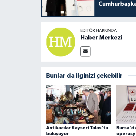
Cumhurbaşkan
EDITÖR HAKKINDA
Haber Merkezi
Bunlar da ilginizi çekebilir
Antikacılar Kayseri Talas'ta
Bursa'da
buluşuyor
operasyo