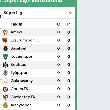
Süper Lig
#
Takım
O
P
1
Amed
0
0
2
Erzurumspor FK
0
0
3
Başakşehir
0
0
4
Kocaelispor
0
0
5
Beşiktaş
0
0
6
Eyüpspor
0
0
7
Galatasaray
0
0
8
Çorum FK
0
0
9
Gaziantep FK
0
0
0
Alanyaspor
0
0