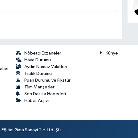
Nöbetçi Eczaneler
Künye
Hava Durumu
Aydin Namaz Vakitleri
lari
Trafik Durumu
Puan Durumu ve Fikstür
Tüm Manşetler
Son Dakika Haberleri
Haber Arşivi
ğitim Gıda Sanayi Tic. Ltd. Şti