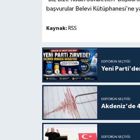
başvurular Belevi Kütüphanesi'ne y
Kaynak:
RSS
EDITÖRÜN SEÇTIĞI
Yeni Parti'de
EDITÖRÜN SEÇTIĞI
Akdeniz'de 
EDITÖRÜN SEÇTIĞI