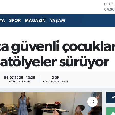
DOLA
47,74
EURO
55,25
YA
SPOR
MAGAZİN
YAŞAM
STERL
64,48
GRAM 
6660
a güvenli çocuklar,
BİST1
13.77
BITCO
 atölyeler sürüyor
64.96
04.07.2026 - 12:20
2 DK
GÜNCELLEME
OKUNMA SÜRESI