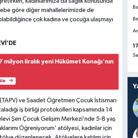
ğretirken, kadınlarımıza da sağlık konusunda
Ba
lebe göre diğer mahallelerimizde de
olabildiğince çok kadına ve çocuğa ulaşmayı
Be
Am
Vİ'DE
1
Sa
 milyon liralık yeni Hükümet Konağı'nın
üle
Y
fı (TAPV) ve Saadet Öğretmen Çocuk İstismarı
ladığı iş birliği protokolleri kapsamında 14
levi Şen Çocuk Gelişim Merkezi'nde 5-8 yaş
klarımı Öğreniyorum' atölyesi, kadınlar için
 atölye düzenlenecek. Atölyelere katılım için