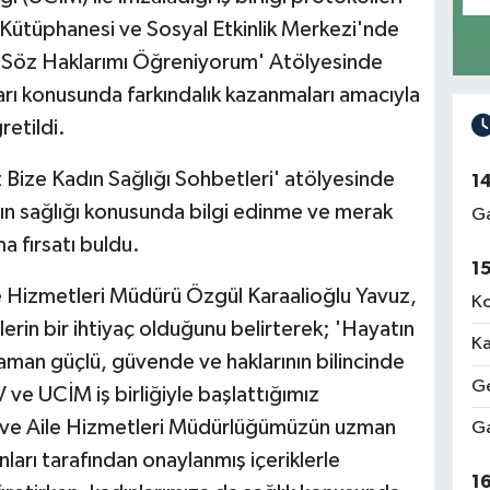
Kütüphanesi ve Sosyal Etkinlik Merkezi'nde
l Söz Haklarımı Öğreniyorum' Atölyesinde
ları konusunda farkındalık kazanmaları amacıyla
retildi.
 Bize Kadın Sağlığı Sohbetleri' atölyesinde
1
dın sağlığı konusunda bilgi edinme ve merak
Ga
a fırsatı buldu.
1
le Hizmetleri Müdürü Özgül Karaalioğlu Yavuz,
Ko
lerin bir ihtiyaç olduğunu belirterek; 'Hayatın
Ka
zaman güçlü, güvende ve haklarının bilincinde
Ge
ve UCİM iş birliğiyle başlattığımız
n ve Aile Hizmetleri Müdürlüğümüzün uzman
Ga
ları tarafından onaylanmış içeriklerle
1