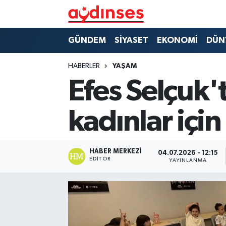
GÜNDEM
Nöbetçi Eczaneler
GÜNDEM
SİYASET
EKONOMİ
DÜN
SİYASET
Hava Durumu
HABERLER
YAŞAM
Efes Selçuk't
EKONOMİ
Aydin Namaz Vakitleri
kadınlar için
DÜNYA
Trafik Durumu
SPOR
Süper Lig Puan Durumu ve Fikstür
HABER MERKEZI
04.07.2026 - 12:15
EDITÖR
YAYINLANMA
MAGAZİN
Tüm Manşetler
YAŞAM
Son Dakika Haberleri
Haber Arşivi