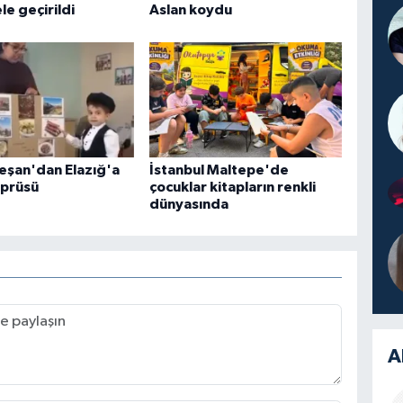
le geçirildi
Aslan koydu
eşan'dan Elazığ'a
İstanbul Maltepe'de
öprüsü
çocuklar kitapların renkli
dünyasında
A