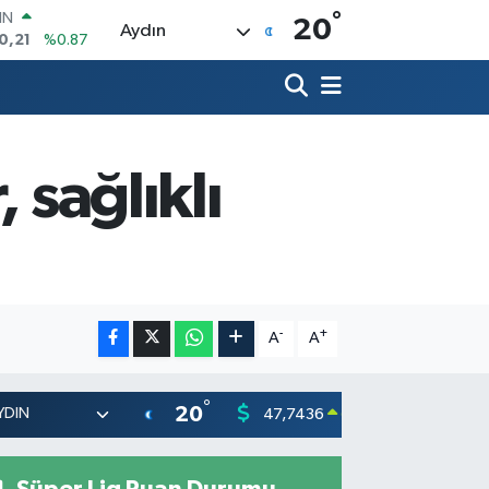
°
R
20
Aydın
36
%0.18
10
%0.32
İN
11
%0.38
ALTIN
.55
%0.03
 sağlıklı
00
9
%-14
IN
0,21
%0.87
-
+
A
A
°
20
47,7436
55,251
0.18
%
Süper Lig Puan Durumu