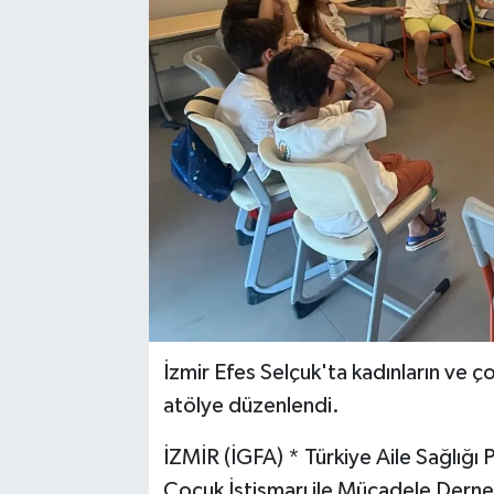
İzmir Efes Selçuk'ta kadınların ve ç
atölye düzenlendi.
İZMİR (İGFA) * Türkiye Aile Sağlığ
Çocuk İstismarı ile Mücadele Derneği