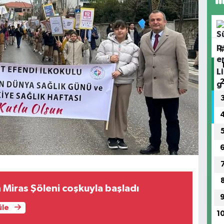
 Miras Şöleni coşkuyla başladı
üle
1