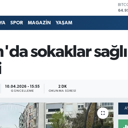
DOL
47,7
EUR
55,2
YA
SPOR
MAGAZİN
YAŞAM
STER
64,4
GRAM
6660
'da sokaklar sağlı
BİST
13.7
BITC
i
64.9
10.04.2026 - 15:55
2 DK
GÜNCELLEME
OKUNMA SÜRESI