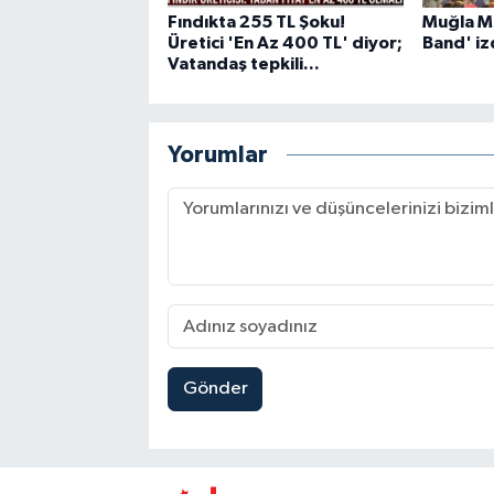
Fındıkta 255 TL Şoku!
Muğla Mi
Üretici 'En Az 400 TL' diyor;
Band' iz
Vatandaş tepkili...
Yorumlar
Gönder