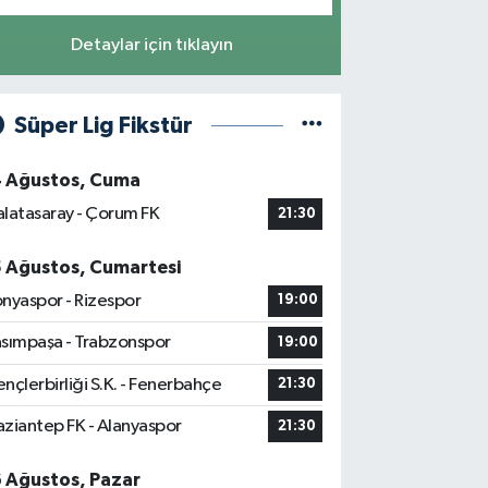
Detaylar için tıklayın
Süper Lig Fikstür
4 Ağustos, Cuma
latasaray - Çorum FK
21:30
5 Ağustos, Cumartesi
nyaspor - Rizespor
19:00
sımpaşa - Trabzonspor
19:00
nçlerbirliği S.K. - Fenerbahçe
21:30
ziantep FK - Alanyaspor
21:30
6 Ağustos, Pazar