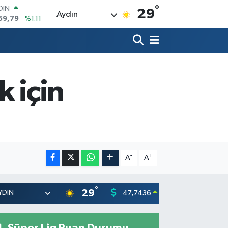
°
AR
29
Aydın
436
%0.18
O
510
%0.32
LİN
811
%0.38
 ALTIN
.55
%0.03
k için
100
79
%-14
OIN
59,79
%1.11
-
+
A
A
°
29
47,7436
55,251
0.18
%
Süper Lig Puan Durumu