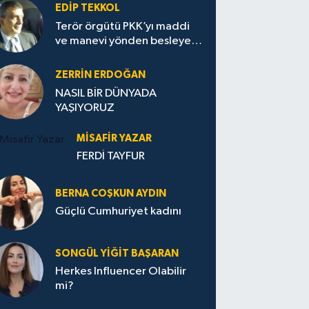
EDIP TEKKOL
Terör örgütü PKK’yı maddi
ve manevi yönden besleyen
Avrupa...
ZERRIN ERDOĞAN
NASIL BİR DÜNYADA
YAŞIYORUZ
MISAFIR YAZAR
FERDİ TAYFUR
BERNA COŞKUN AYDIN
Güçlü Cumhuriyet kadını
SONGÜL YIĞIT BAŞARAN
Herkes Influencer Olabilir
mi?