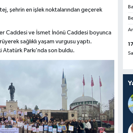
Ba
ej, şehrin en işlek noktalarından geçerek
Be
Am
der Caddesi ve İsmet İnönü Caddesi boyunca
ürüyerek sağlıklı yaşam vurgusu yaptı.
1
 Atatürk Parkı'nda son buldu.
Sa
Y