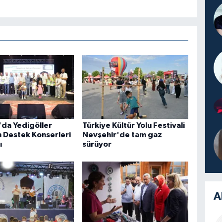
da Yedigöller
Türkiye Kültür Yolu Festivali
 Destek Konserleri
Nevşehir'de tam gaz
ı
sürüyor
A