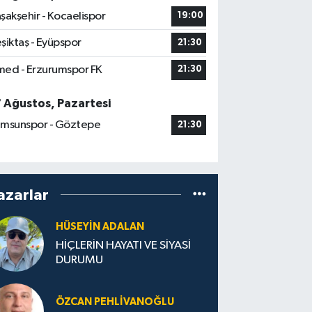
şakşehir - Kocaelispor
19:00
şiktaş - Eyüpspor
21:30
ed - Erzurumspor FK
21:30
7 Ağustos, Pazartesi
msunspor - Göztepe
21:30
azarlar
HÜSEYIN ADALAN
HİÇLERİN HAYATI VE SİYASİ
DURUMU
ÖZCAN PEHLIVANOĞLU