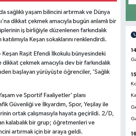
a sağlıklı yaşam bilincini artırmak ve Dünya
sı'na dikkat çekmek amacıyla bugün anlamlı bir
üplerinin iş birliğiyle düzenlenen farkındalık
n katılımıyla Keşan sokaklarını renklendirdi.
1
-
Keşan Raşit Efendi İlkokulu bünyesindeki
Ga
e dikkat çekmek amacıyla dev bir farkındalık
den başlayan yürüyüşte öğrenciler, 'Sağlık
1
Ko
 Yaşam ve Sportif Faaliyetler' planı
Ka
fik Güvenliği ve İlkyardım, Spor, Yeşilay ile
Ge
inin ortak çalışmasıyla hayata geçirildi. 2/D,
Ga
n kalabalık bir grup; öğretmenleri ve
incini artırmak için bir araya geldi.
1