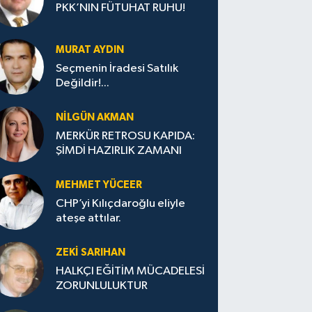
PKK’NIN FÜTUHAT RUHU!
MURAT AYDIN
Seçmenin İradesi Satılık
Değildir!...
NILGÜN AKMAN
MERKÜR RETROSU KAPIDA:
ŞİMDİ HAZIRLIK ZAMANI
MEHMET YÜCEER
CHP’yi Kılıçdaroğlu eliyle
ateşe attılar.
ZEKI SARIHAN
HALKÇI EĞİTİM MÜCADELESİ
ZORUNLULUKTUR