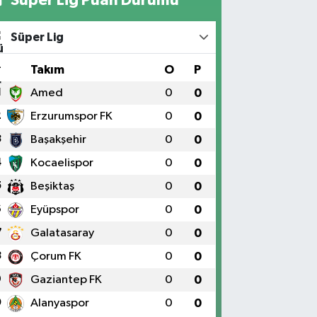
Süper Lig
#
Takım
O
P
1
Amed
0
0
2
Erzurumspor FK
0
0
3
Başakşehir
0
0
4
Kocaelispor
0
0
5
Beşiktaş
0
0
6
Eyüpspor
0
0
7
Galatasaray
0
0
8
Çorum FK
0
0
9
Gaziantep FK
0
0
0
Alanyaspor
0
0