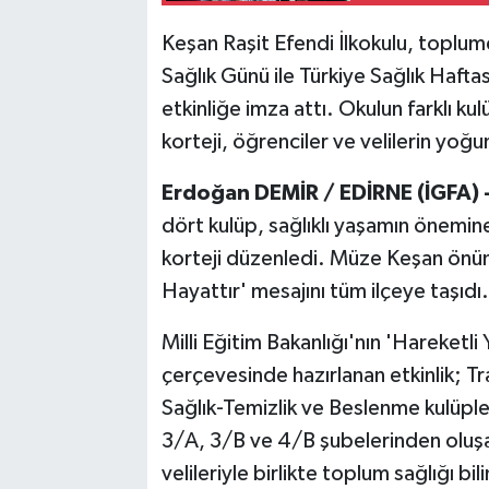
Keşan Raşit Efendi İlkokulu, toplumd
Sağlık Günü ile Türkiye Sağlık Hafta
etkinliğe imza attı. Okulun farklı kul
korteji, öğrenciler ve velilerin yoğu
Erdoğan DEMİR / EDİRNE (İGFA) 
dört kulüp, sağlıklı yaşamın önemin
korteji düzenledi. Müze Keşan önün
Hayattır' mesajını tüm ilçeye taşıdı.
Milli Eğitim Bakanlığı'nın 'Hareketli
çerçevesinde hazırlanan etkinlik; Tra
Sağlık-Temizlik ve Beslenme kulüpler
3/A, 3/B ve 4/B şubelerinden oluşa
velileriyle birlikte toplum sağlığı bil