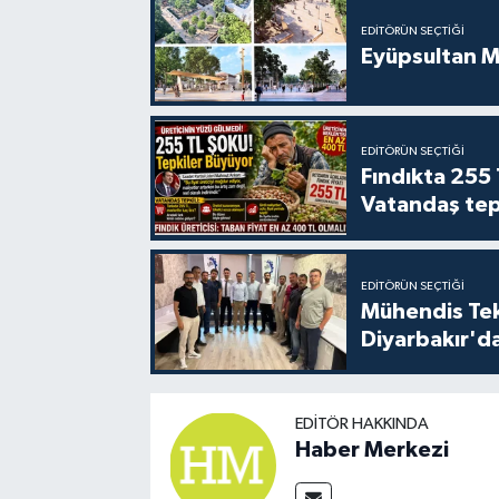
EDITÖRÜN SEÇTIĞI
Eyüpsultan M
EDITÖRÜN SEÇTIĞI
Fındıkta 255 
Vatandaş tepk
EDITÖRÜN SEÇTIĞI
Mühendis Tek-
Diyarbakır'da
EDITÖR HAKKINDA
Haber Merkezi