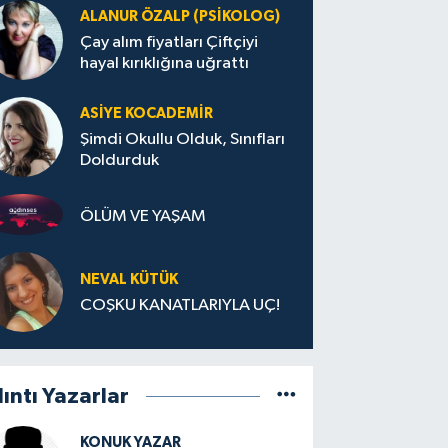
ALANUR ÖZALP (PSIKOLOG)
Çay alım fiyatları Çiftçiyi
hayal kırıklığına uğrattı
ASIYE KOCADEMİR
Şimdi Okullu Olduk, Sınıfları
Doldurduk
ÖLÜM VE YAŞAM
NEVAL KÜTÜK
COŞKU KANATLARIYLA UÇ!
lıntı Yazarlar
KONUK YAZAR