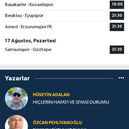
Başakşehir - Kocaelispor
19:00
Beşiktaş - Eyüpspor
21:30
Amed - Erzurumspor FK
21:30
17 Ağustos, Pazartesi
Samsunspor - Göztepe
21:30
Yazarlar
HÜSEYIN ADALAN
HİÇLERİN HAYATI VE SİYASİ DURUMU
ÖZCAN PEHLIVANOĞLU