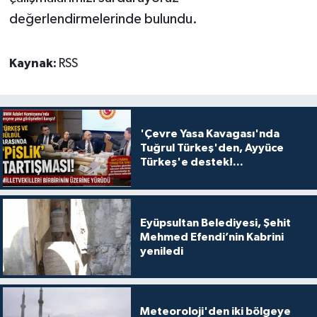
değerlendirmelerinde bulundu.
Kaynak:
RSS
'Çevre Yasa Kavagası'nda
Tuğrul Türkeş'den, Ayyüce
Türkeş'e destek!...
Eyüpsultan Belediyesi, Şehit
Mehmed Efendi’nin Kabrini
yeniledi
Meteoroloji'den iki bölgeye