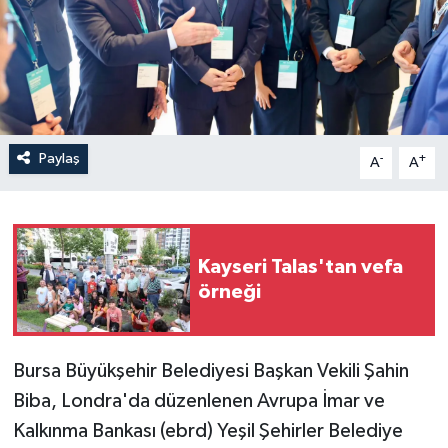
Paylaş
-
+
A
A
Kayseri Talas'tan vefa
örneği
Bursa Büyükşehir Belediyesi Başkan Vekili Şahin
Biba, Londra'da düzenlenen Avrupa İmar ve
Kalkınma Bankası (ebrd) Yeşil Şehirler Belediye