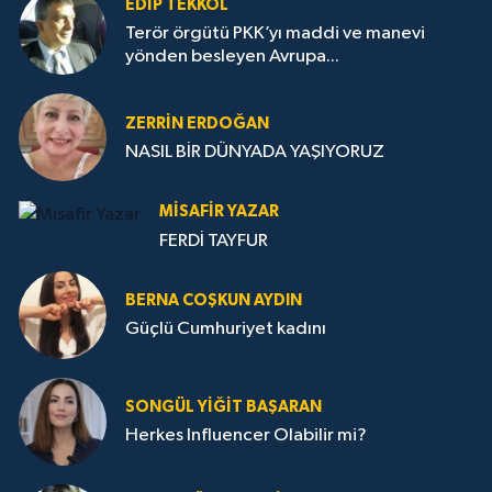
EDIP TEKKOL
Terör örgütü PKK’yı maddi ve manevi
yönden besleyen Avrupa...
ZERRIN ERDOĞAN
NASIL BİR DÜNYADA YAŞIYORUZ
MISAFIR YAZAR
FERDİ TAYFUR
BERNA COŞKUN AYDIN
Güçlü Cumhuriyet kadını
SONGÜL YIĞIT BAŞARAN
Herkes Influencer Olabilir mi?