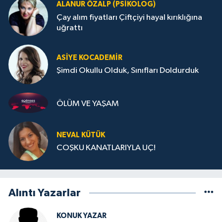
ALANUR ÖZALP (PSIKOLOG)
Çay alım fiyatları Çiftçiyi hayal kırıklığına
uğrattı
ASIYE KOCADEMİR
Şimdi Okullu Olduk, Sınıfları Doldurduk
ÖLÜM VE YAŞAM
NEVAL KÜTÜK
COŞKU KANATLARIYLA UÇ!
Alıntı Yazarlar
KONUK YAZAR