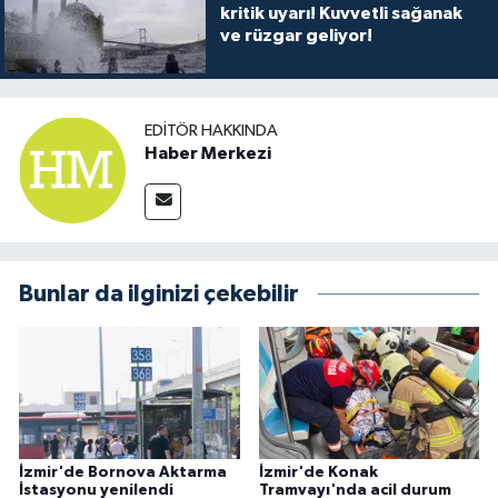
kritik uyarı! Kuvvetli sağanak
ve rüzgar geliyor!
EDITÖR HAKKINDA
Haber Merkezi
Bunlar da ilginizi çekebilir
İzmir'de Bornova Aktarma
İzmir'de Konak
İstasyonu yenilendi
Tramvayı'nda acil durum