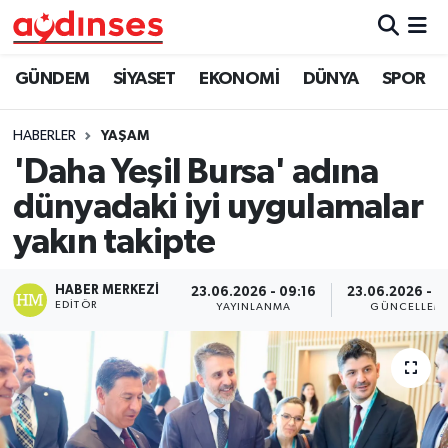
GÜNDEM
Nöbetçi Eczaneler
GÜNDEM
SİYASET
EKONOMİ
DÜNYA
SPOR
SİYASET
Hava Durumu
HABERLER
YAŞAM
'Daha Yeşil Bursa' adına
EKONOMİ
Aydin Namaz Vakitleri
dünyadaki iyi uygulamalar
DÜNYA
Trafik Durumu
yakın takipte
SPOR
Süper Lig Puan Durumu ve Fikstür
HABER MERKEZI
23.06.2026 - 09:16
23.06.2026 - 0
EDITÖR
YAYINLANMA
GÜNCELLEM
MAGAZİN
Tüm Manşetler
YAŞAM
Son Dakika Haberleri
Haber Arşivi