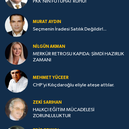
PKK’NIN FÜTUHAT RUHU!
MURAT AYDIN
Seçmenin İradesi Satılık Değildir!...
NILGÜN AKMAN
MERKÜR RETROSU KAPIDA: ŞİMDİ HAZIRLIK
ZAMANI
MEHMET YÜCEER
CHP’yi Kılıçdaroğlu eliyle ateşe attılar.
ZEKI SARIHAN
HALKÇI EĞİTİM MÜCADELESİ
ZORUNLULUKTUR