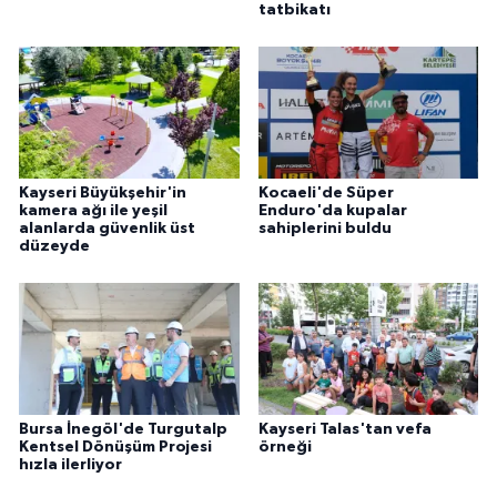
tatbikatı
Kayseri Büyükşehir'in
Kocaeli'de Süper
kamera ağı ile yeşil
Enduro'da kupalar
alanlarda güvenlik üst
sahiplerini buldu
düzeyde
Bursa İnegöl'de Turgutalp
Kayseri Talas'tan vefa
Kentsel Dönüşüm Projesi
örneği
hızla ilerliyor