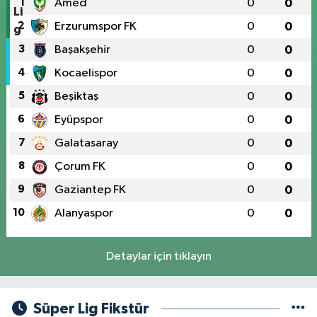
1
Amed
0
0
2
Erzurumspor FK
0
0
3
Başakşehir
0
0
4
Kocaelispor
0
0
5
Beşiktaş
0
0
6
Eyüpspor
0
0
7
Galatasaray
0
0
8
Çorum FK
0
0
9
Gaziantep FK
0
0
10
Alanyaspor
0
0
Detaylar için tıklayın
Süper Lig Fikstür