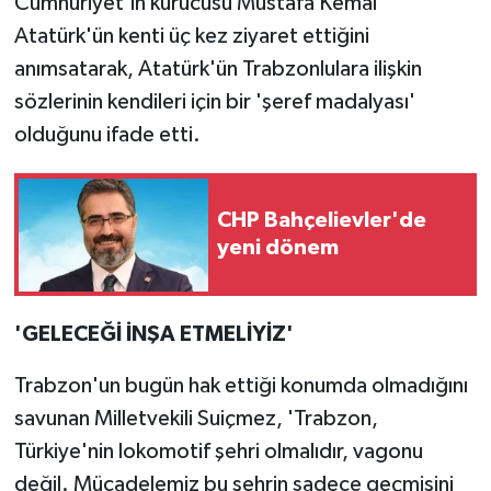
Cumhuriyet'in kurucusu Mustafa Kemal
Atatürk'ün kenti üç kez ziyaret ettiğini
anımsatarak, Atatürk'ün Trabzonlulara ilişkin
sözlerinin kendileri için bir 'şeref madalyası'
olduğunu ifade etti.
CHP Bahçelievler'de
yeni dönem
'GELECEĞİ İNŞA ETMELİYİZ'
Trabzon'un bugün hak ettiği konumda olmadığını
savunan Milletvekili Suiçmez, 'Trabzon,
Türkiye'nin lokomotif şehri olmalıdır, vagonu
değil. Mücadelemiz bu şehrin sadece geçmişini