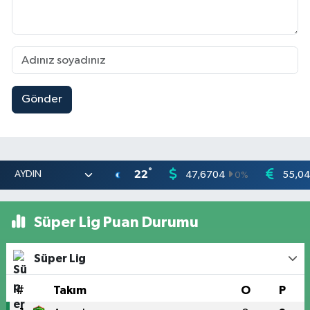
Gönder
°
22
47,6704
55,0
0
%
Süper Lig Puan Durumu
Süper Lig
#
Takım
O
P