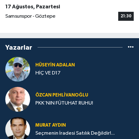
17 Ağustos, Pazartesi
Samsunspor - Göztepe
21:30
Yazarlar
HÜSEYIN ADALAN
HİÇ VE D17
ÖZCAN PEHLIVANOĞLU
PKK’NIN FÜTUHAT RUHU!
MURAT AYDIN
Seçmenin İradesi Satılık Değildir!...