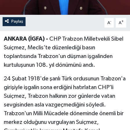
Paylaş
-
+
A
A
ANKARA (İGFA) -
CHP Trabzon Milletvekili Sibel
Suiçmez, Meclis'te düzenlediği basın
toplantısında Trabzon'un düşman işgalinden
kurtuluşunun 108. yıl dönümünü andı.
24 Şubat 1918'de şanlı Türk ordusunun Trabzon'a
girişiyle işgalin sona erdiğini hatırlatan CHP'li
Suiçmez, Trabzon halkının zor günlerde vatan
sevgisinden asla vazgeçmediğini söyledi.
Trabzon'un Milli Mücadele döneminde önemli bir
merkez olduğunu vurgulayan Suiçmez,