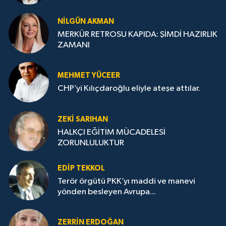
NILGÜN AKMAN
MERKÜR RETROSU KAPIDA: ŞİMDİ HAZIRLIK
ZAMANI
MEHMET YÜCEER
CHP’yi Kılıçdaroğlu eliyle ateşe attılar.
ZEKI SARIHAN
HALKÇI EĞİTİM MÜCADELESİ
ZORUNLULUKTUR
EDIP TEKKOL
Terör örgütü PKK’yı maddi ve manevi
yönden besleyen Avrupa...
ZERRIN ERDOĞAN