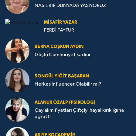
NASIL BİR DÜNYADA YAŞIYORUZ
MISAFIR YAZAR
FERDİ TAYFUR
BERNA COŞKUN AYDIN
Güçlü Cumhuriyet kadını
SONGÜL YIĞIT BAŞARAN
Herkes Influencer Olabilir mi?
ALANUR ÖZALP (PSIKOLOG)
Çay alım fiyatları Çiftçiyi hayal kırıklığına
uğrattı
ASIYE KOCADEMİR