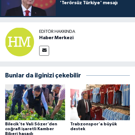
'Terörsüz Türkiye' mesajı
EDITÖR HAKKINDA
Haber Merkezi
Bunlar da ilginizi çekebilir
Bilecik'te Vali Sözer'den
Trabzonspor'a büyük
coğrafi işaretli Kamber
destek
Biberi hasadı