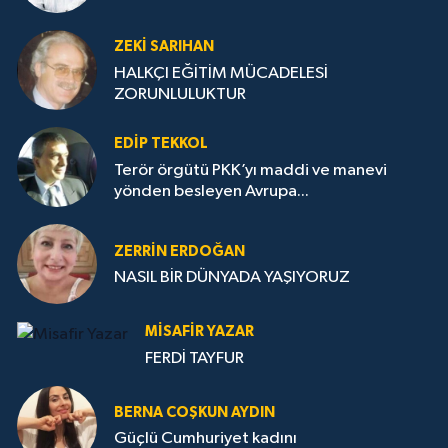
ZEKI SARIHAN
HALKÇI EĞİTİM MÜCADELESİ
ZORUNLULUKTUR
EDIP TEKKOL
Terör örgütü PKK’yı maddi ve manevi
yönden besleyen Avrupa...
ZERRIN ERDOĞAN
NASIL BİR DÜNYADA YAŞIYORUZ
MISAFIR YAZAR
FERDİ TAYFUR
BERNA COŞKUN AYDIN
Güçlü Cumhuriyet kadını