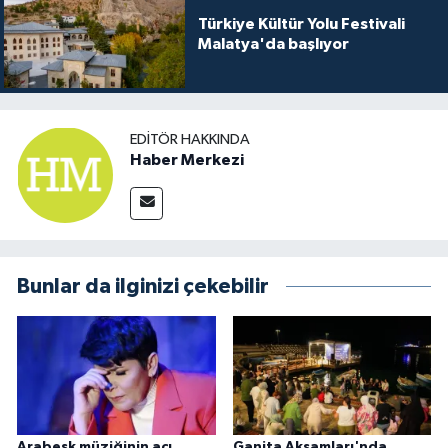
Türkiye Kültür Yolu Festivali
Malatya'da başlıyor
EDITÖR HAKKINDA
Haber Merkezi
Bunlar da ilginizi çekebilir
Arabesk müziğinin acı
Ganita Akşamları'nda