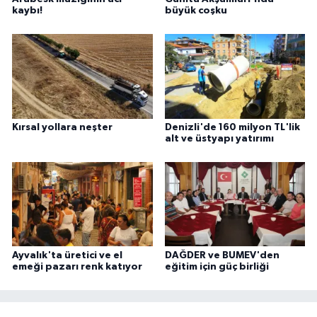
kaybı!
büyük coşku
Kırsal yollara neşter
Denizli'de 160 milyon TL'lik
alt ve üstyapı yatırımı
Ayvalık'ta üretici ve el
DAĞDER ve BUMEV'den
emeği pazarı renk katıyor
eğitim için güç birliği