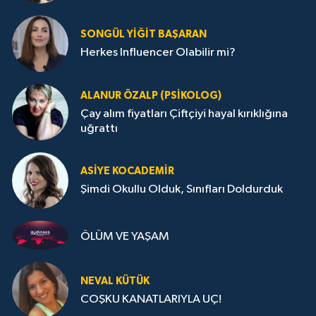
SONGÜL YIĞIT BAŞARAN
Herkes Influencer Olabilir mi?
ALANUR ÖZALP (PSIKOLOG)
Çay alım fiyatları Çiftçiyi hayal kırıklığına
uğrattı
ASIYE KOCADEMİR
Şimdi Okullu Olduk, Sınıfları Doldurduk
ÖLÜM VE YAŞAM
NEVAL KÜTÜK
COŞKU KANATLARIYLA UÇ!