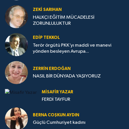
ZEKI SARIHAN
HALKÇI EĞİTİM MÜCADELESİ
ZORUNLULUKTUR
EDIP TEKKOL
Terör örgütü PKK’yı maddi ve manevi
yönden besleyen Avrupa...
ZERRIN ERDOĞAN
NASIL BİR DÜNYADA YAŞIYORUZ
MISAFIR YAZAR
FERDİ TAYFUR
BERNA COŞKUN AYDIN
Güçlü Cumhuriyet kadını