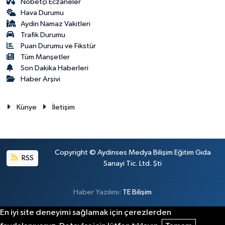
Nöbetçi Eczaneler
Hava Durumu
Aydin Namaz Vakitleri
Trafik Durumu
Puan Durumu ve Fikstür
Tüm Manşetler
Son Dakika Haberleri
Haber Arşivi
Künye
İletişim
Copyright © Aydinses Medya Bilişim Eğitim Gıda
RSS
Sanayi Tic. Ltd. Şti
Haber Yazılımı:
TE Bilişim
En iyi site deneyimi sağlamak için çerezlerden