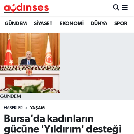
GÜNDEM
Nöbetçi Eczaneler
GÜNDEM
SİYASET
EKONOMİ
DÜNYA
SPOR
SİYASET
Hava Durumu
EKONOMİ
Aydin Namaz Vakitleri
DÜNYA
Trafik Durumu
SPOR
Süper Lig Puan Durumu ve Fikstür
GÜNDEM
MAGAZİN
Tüm Manşetler
HABERLER
YAŞAM
YAŞAM
Son Dakika Haberleri
Bursa'da kadınların
gücüne 'Yıldırım' desteği
Haber Arşivi