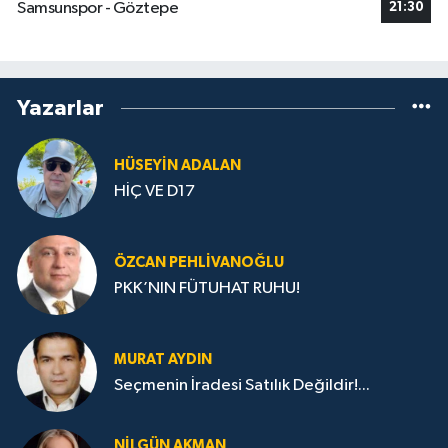
Samsunspor - Göztepe
21:30
Yazarlar
HÜSEYIN ADALAN
HİÇ VE D17
ÖZCAN PEHLIVANOĞLU
PKK’NIN FÜTUHAT RUHU!
MURAT AYDIN
Seçmenin İradesi Satılık Değildir!...
NILGÜN AKMAN