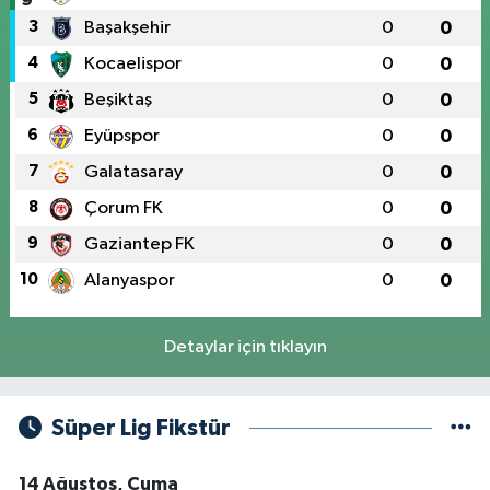
3
Başakşehir
0
0
4
Kocaelispor
0
0
5
Beşiktaş
0
0
6
Eyüpspor
0
0
7
Galatasaray
0
0
8
Çorum FK
0
0
9
Gaziantep FK
0
0
10
Alanyaspor
0
0
Detaylar için tıklayın
Süper Lig Fikstür
14 Ağustos, Cuma