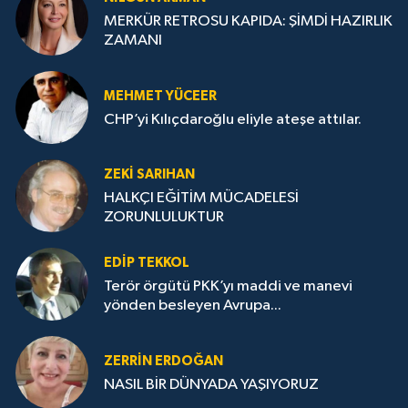
MERKÜR RETROSU KAPIDA: ŞİMDİ HAZIRLIK
ZAMANI
MEHMET YÜCEER
CHP’yi Kılıçdaroğlu eliyle ateşe attılar.
ZEKI SARIHAN
HALKÇI EĞİTİM MÜCADELESİ
ZORUNLULUKTUR
EDIP TEKKOL
Terör örgütü PKK’yı maddi ve manevi
yönden besleyen Avrupa...
ZERRIN ERDOĞAN
NASIL BİR DÜNYADA YAŞIYORUZ