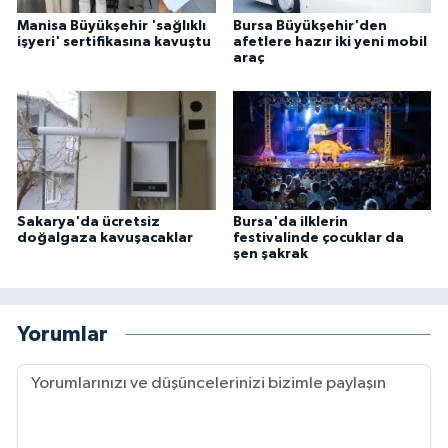
Manisa Büyükşehir 'sağlıklı
Bursa Büyükşehir'den
işyeri' sertifikasına kavuştu
afetlere hazır iki yeni mobil
araç
Sakarya'da ücretsiz
Bursa'da ilklerin
doğalgaza kavuşacaklar
festivalinde çocuklar da
şen şakrak
Yorumlar