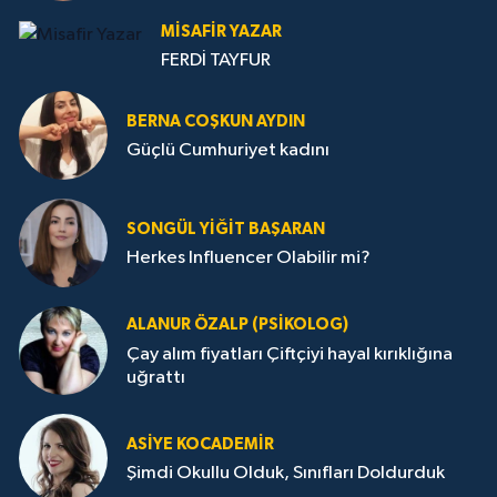
MISAFIR YAZAR
FERDİ TAYFUR
BERNA COŞKUN AYDIN
Güçlü Cumhuriyet kadını
SONGÜL YIĞIT BAŞARAN
Herkes Influencer Olabilir mi?
ALANUR ÖZALP (PSIKOLOG)
Çay alım fiyatları Çiftçiyi hayal kırıklığına
uğrattı
ASIYE KOCADEMİR
Şimdi Okullu Olduk, Sınıfları Doldurduk