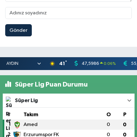
Gönder
°
41
47,5986
55
0.06
%
Süper Lig Puan Durumu
Süper Lig
#
Takım
O
P
1
Amed
0
0
2
Erzurumspor FK
0
0