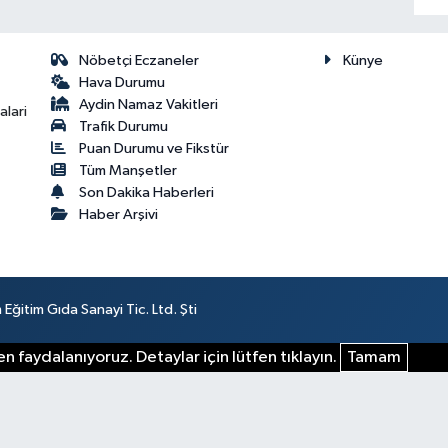
Nöbetçi Eczaneler
Künye
Hava Durumu
Aydin Namaz Vakitleri
lari
Trafik Durumu
Puan Durumu ve Fikstür
Tüm Manşetler
Son Dakika Haberleri
Haber Arşivi
ğitim Gıda Sanayi Tic. Ltd. Şti
n faydalanıyoruz. Detaylar için lütfen tıklayın.
Tamam