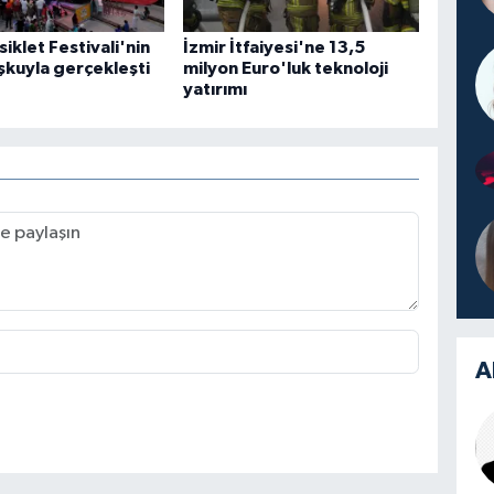
iklet Festivali'nin
İzmir İtfaiyesi'ne 13,5
oşkuyla gerçekleşti
milyon Euro'luk teknoloji
yatırımı
A