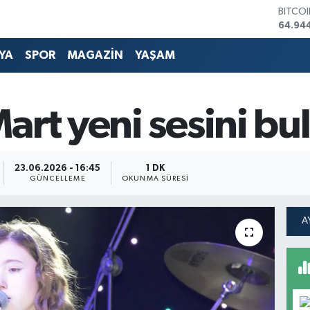
DOLA
47,74
EURO
55,25
YA
SPOR
MAGAZİN
YAŞAM
STERL
64,481
GRAM 
6660.
art yeni sesini bu
BİST1
13.779
BITCO
64.94
23.06.2026 - 16:45
1 DK
GÜNCELLEME
OKUNMA SÜRESI