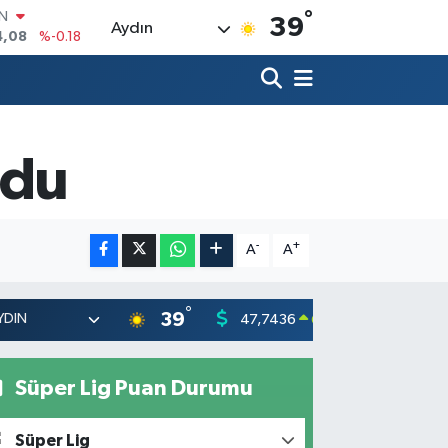
°
R
39
Aydın
36
%0.18
10
%0.32
İN
1
%0.38
ALTIN
55
%0.03
ldu
00
%-14
IN
4,08
%-0.18
-
+
A
A
°
39
47,7436
55,251
0.18
%
Süper Lig Puan Durumu
Süper Lig