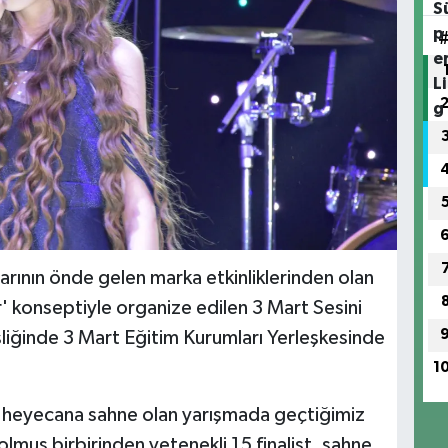
rının önde gelen marka etkinliklerinden olan
tar' konseptiyle organize edilen 3 Mart Sesini
eşliğinde 3 Mart Eğitim Kurumları Yerleşkesinde
1
e heyecana sahne olan yarışmada geçtiğimiz
olmuş birbirinden yetenekli 15 finalist, sahne