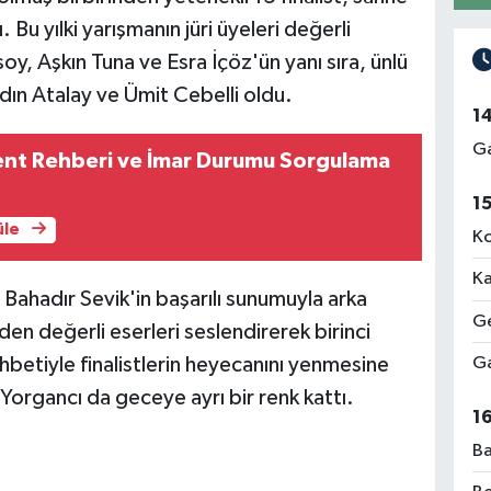
Bu yılki yarışmanın jüri üyeleri değerli
oy, Aşkın Tuna ve Esra İçöz'ün yanı sıra, ünlü
dın Atalay ve Ümit Cebelli oldu.
1
Ga
Kent Rehberi ve İmar Durumu Sorgulama
1
üle
Ko
Ka
ahadır Sevik'in başarılı sunumuyla arka
Ge
nden değerli eserleri seslendirerek birinci
sohbetiyle finalistlerin heyecanını yenmesine
Ga
organcı da geceye ayrı bir renk kattı.
1
Ba