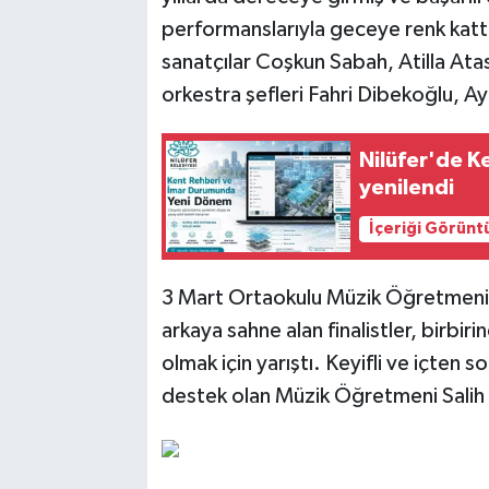
performanslarıyla geceye renk kattı. 
sanatçılar Coşkun Sabah, Atilla Atas
orkestra şefleri Fahri Dibekoğlu, Ay
Nilüfer'de 
yenilendi
İçeriği Görünt
3 Mart Ortaokulu Müzik Öğretmeni B
arkaya sahne alan finalistler, birbiri
olmak için yarıştı. Keyifli ve içten 
destek olan Müzik Öğretmeni Salih Y