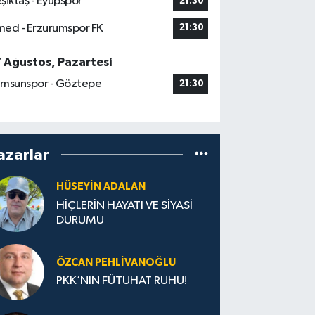
şiktaş - Eyüpspor
21:30
ed - Erzurumspor FK
21:30
7 Ağustos, Pazartesi
msunspor - Göztepe
21:30
azarlar
HÜSEYIN ADALAN
HİÇLERİN HAYATI VE SİYASİ
DURUMU
ÖZCAN PEHLIVANOĞLU
PKK’NIN FÜTUHAT RUHU!