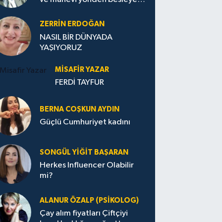
Avrupa...
ZERRIN ERDOĞAN
NASIL BİR DÜNYADA
YAŞIYORUZ
MISAFIR YAZAR
FERDİ TAYFUR
BERNA COŞKUN AYDIN
Güçlü Cumhuriyet kadını
SONGÜL YIĞIT BAŞARAN
Herkes Influencer Olabilir
mi?
ALANUR ÖZALP (PSIKOLOG)
Çay alım fiyatları Çiftçiyi