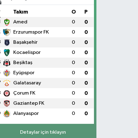
#
Takım
O
P
1
Amed
0
0
2
Erzurumspor FK
0
0
3
Başakşehir
0
0
4
Kocaelispor
0
0
5
Beşiktaş
0
0
6
Eyüpspor
0
0
7
Galatasaray
0
0
8
Çorum FK
0
0
9
Gaziantep FK
0
0
0
Alanyaspor
0
0
Detaylar için tıklayın