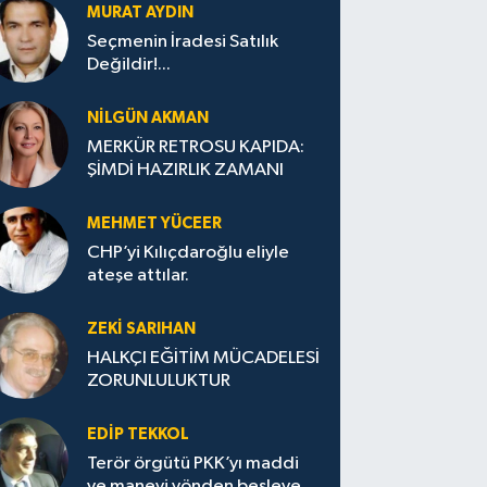
MURAT AYDIN
Seçmenin İradesi Satılık
Değildir!...
NILGÜN AKMAN
MERKÜR RETROSU KAPIDA:
ŞİMDİ HAZIRLIK ZAMANI
MEHMET YÜCEER
CHP’yi Kılıçdaroğlu eliyle
ateşe attılar.
ZEKI SARIHAN
HALKÇI EĞİTİM MÜCADELESİ
ZORUNLULUKTUR
EDIP TEKKOL
Terör örgütü PKK’yı maddi
ve manevi yönden besleyen