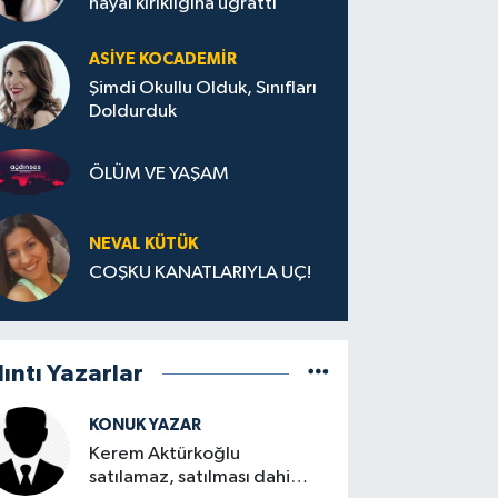
hayal kırıklığına uğrattı
ASIYE KOCADEMİR
Şimdi Okullu Olduk, Sınıfları
Doldurduk
ÖLÜM VE YAŞAM
NEVAL KÜTÜK
COŞKU KANATLARIYLA UÇ!
lıntı Yazarlar
KONUK YAZAR
Kerem Aktürkoğlu
satılamaz, satılması dahi