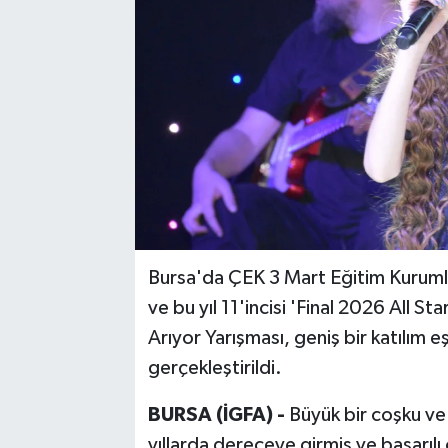
Bursa'da ÇEK 3 Mart Eğitim Kurumla
ve bu yıl 11'incisi 'Final 2026 All S
Arıyor Yarışması, geniş bir katılım 
gerçekleştirildi.
BURSA (İGFA) -
Büyük bir coşku v
yıllarda dereceye girmiş ve başarılı 