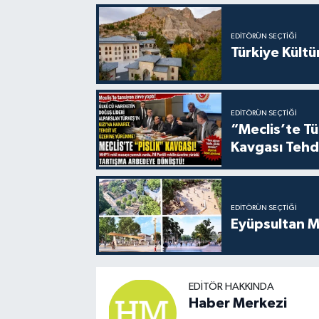
EDITÖRÜN SEÇTIĞI
Türkiye Kültü
EDITÖRÜN SEÇTIĞI
“Meclis’te Tür
Kavgası Tehd
EDITÖRÜN SEÇTIĞI
Eyüpsultan M
EDITÖR HAKKINDA
Haber Merkezi