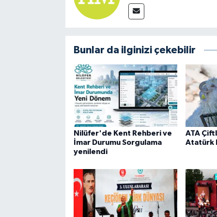
Bunlar da ilginizi çekebilir
Nilüfer'de Kent Rehberi ve
ATA Çiftl
İmar Durumu Sorgulama
Atatürk 
yenilendi