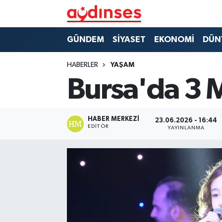
GÜNDEM
Nöbetçi Eczaneler
GÜNDEM
SİYASET
EKONOMİ
DÜN
SİYASET
Hava Durumu
HABERLER
YAŞAM
Bursa'da 3 M
EKONOMİ
Aydin Namaz Vakitleri
DÜNYA
Trafik Durumu
HABER MERKEZI
23.06.2026 - 16:44
EDITÖR
YAYINLANMA
SPOR
Süper Lig Puan Durumu ve Fikstür
MAGAZİN
Tüm Manşetler
YAŞAM
Son Dakika Haberleri
Haber Arşivi