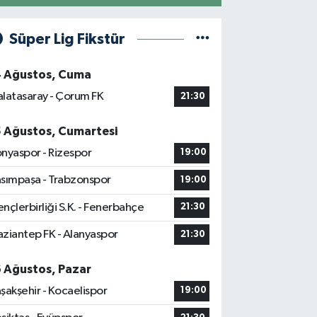
Süper Lig Fikstür
4 Ağustos, Cuma
latasaray - Çorum FK
21:30
5 Ağustos, Cumartesi
nyaspor - Rizespor
19:00
sımpaşa - Trabzonspor
19:00
nçlerbirliği S.K. - Fenerbahçe
21:30
ziantep FK - Alanyaspor
21:30
6 Ağustos, Pazar
şakşehir - Kocaelispor
19:00