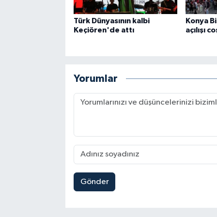
Türk Dünyasının kalbi
Konya Bis
Keçiören'de attı
açılışı c
Yorumlar
Gönder