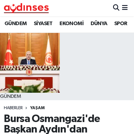
GÜNDEM
Nöbetçi Eczaneler
GÜNDEM
SİYASET
EKONOMİ
DÜNYA
SPOR
SİYASET
Hava Durumu
EKONOMİ
Aydin Namaz Vakitleri
DÜNYA
Trafik Durumu
SPOR
Süper Lig Puan Durumu ve Fikstür
GÜNDEM
MAGAZİN
Tüm Manşetler
HABERLER
YAŞAM
YAŞAM
Son Dakika Haberleri
Bursa Osmangazi'de
Başkan Aydın'dan
Haber Arşivi