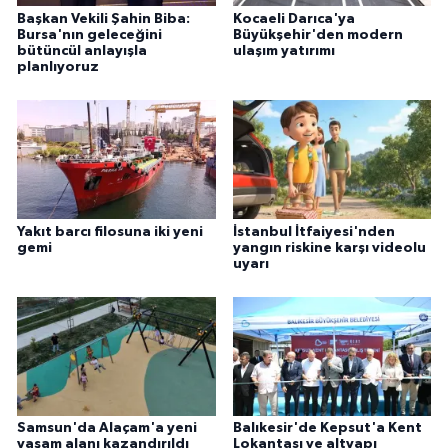
Başkan Vekili Şahin Biba:
Kocaeli Darıca'ya
Bursa'nın geleceğini
Büyükşehir'den modern
bütüncül anlayışla
ulaşım yatırımı
planlıyoruz
Yakıt barcı filosuna iki yeni
İstanbul İtfaiyesi'nden
gemi
yangın riskine karşı videolu
uyarı
Samsun'da Alaçam'a yeni
Balıkesir'de Kepsut'a Kent
yaşam alanı kazandırıldı
Lokantası ve altyapı