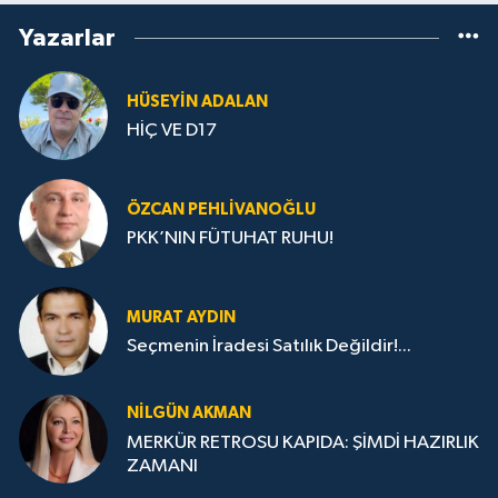
Yazarlar
HÜSEYIN ADALAN
HİÇ VE D17
ÖZCAN PEHLIVANOĞLU
PKK’NIN FÜTUHAT RUHU!
MURAT AYDIN
Seçmenin İradesi Satılık Değildir!...
NILGÜN AKMAN
MERKÜR RETROSU KAPIDA: ŞİMDİ HAZIRLIK
ZAMANI