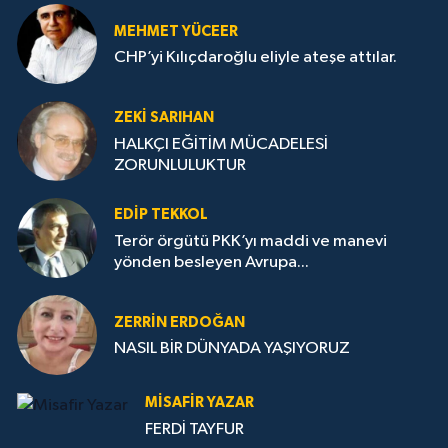
MEHMET YÜCEER
CHP’yi Kılıçdaroğlu eliyle ateşe attılar.
ZEKI SARIHAN
HALKÇI EĞİTİM MÜCADELESİ
ZORUNLULUKTUR
EDIP TEKKOL
Terör örgütü PKK’yı maddi ve manevi
yönden besleyen Avrupa...
ZERRIN ERDOĞAN
NASIL BİR DÜNYADA YAŞIYORUZ
MISAFIR YAZAR
FERDİ TAYFUR