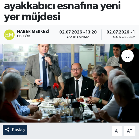
ayakkabıcı esnafına yeni
yer müjdesi
HABER MERKEZI
02.07.2026 - 13:28
02.07.2026 - 13
EDITÖR
YAYINLANMA
GÜNCELLEME
Paylaş
-
+
A
A