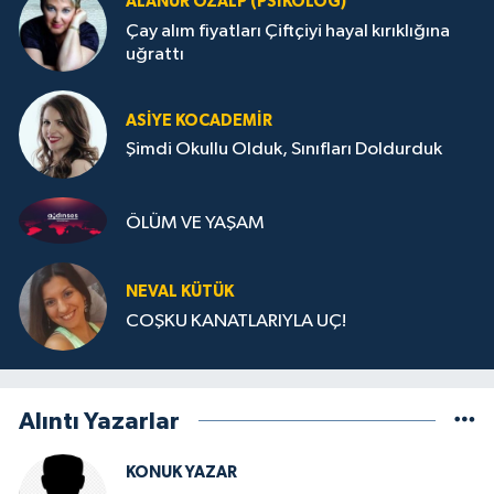
ALANUR ÖZALP (PSIKOLOG)
Çay alım fiyatları Çiftçiyi hayal kırıklığına
uğrattı
ASIYE KOCADEMİR
Şimdi Okullu Olduk, Sınıfları Doldurduk
ÖLÜM VE YAŞAM
NEVAL KÜTÜK
COŞKU KANATLARIYLA UÇ!
Alıntı Yazarlar
KONUK YAZAR