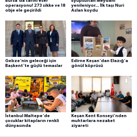
Bursa'da tarihi eser
Eyüpsultan Meydanı
operasyonu! 273 sikke ve 18
yenileniyor... İlk taşı Nuri
obje ele geçirildi
Aslan koydu
Gebze'nin geleceği için
Edirne Keşan'dan Elazığ'a
Başkent'te güçlü temaslar
gönül köprüsü
İstanbul Maltepe'de
Keşan Kent Konseyi'nden
çocuklar kitapların renkli
muhtarlara nezaket
dünyasında
ziyareti