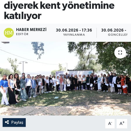
diyerek kent yönetimine
katılıyor
HABER MERKEZI
30.06.2026 - 17:36
30.06.2026 - 1
EDITÖR
YAYINLANMA
GÜNCELLEM
Paylaş
-
+
A
A