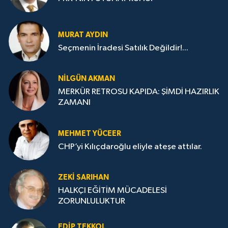
MURAT AYDIN
Seçmenin İradesi Satılık Değildir!...
NILGÜN AKMAN
MERKÜR RETROSU KAPIDA: ŞİMDİ HAZIRLIK
ZAMANI
MEHMET YÜCEER
CHP’yi Kılıçdaroğlu eliyle ateşe attılar.
ZEKI SARIHAN
HALKÇI EĞİTİM MÜCADELESİ
ZORUNLULUKTUR
EDIP TEKKOL