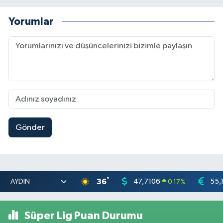
Yorumlar
Gönder
°
36
47,7106
55,
0.17
%
Süper Lig Puan Durumu