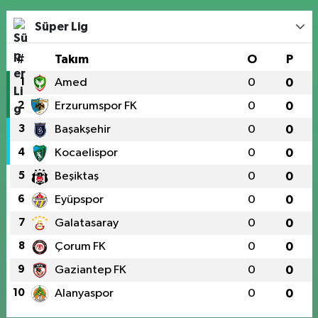
Süper Lig
#
Takım
O
P
1
Amed
0
0
2
Erzurumspor FK
0
0
3
Başakşehir
0
0
4
Kocaelispor
0
0
5
Beşiktaş
0
0
6
Eyüpspor
0
0
7
Galatasaray
0
0
8
Çorum FK
0
0
9
Gaziantep FK
0
0
10
Alanyaspor
0
0