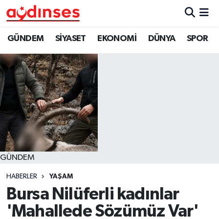
GÜNDEM
Nöbetçi Eczaneler
GÜNDEM
SİYASET
EKONOMİ
DÜNYA
SPOR
SİYASET
Hava Durumu
EKONOMİ
Aydin Namaz Vakitleri
DÜNYA
Trafik Durumu
SPOR
Süper Lig Puan Durumu ve Fikstür
GÜNDEM
MAGAZİN
Tüm Manşetler
HABERLER
YAŞAM
YAŞAM
Son Dakika Haberleri
Bursa Nilüferli kadınlar
'Mahallede Sözümüz Var'
Haber Arşivi