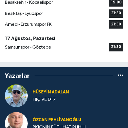
Başakşehir - Kocaelispor
19:00
Beşiktaş - Eyüpspor
21:30
Amed - Erzurumspor FK
21:30
17 Ağustos, Pazartesi
Samsunspor - Göztepe
21:30
Yazarlar
HÜSEYIN ADALAN
HİÇ VE D17
ÖZCAN PEHLIVANOĞLU
PKK’NIN FÜTUHAT RUHU!