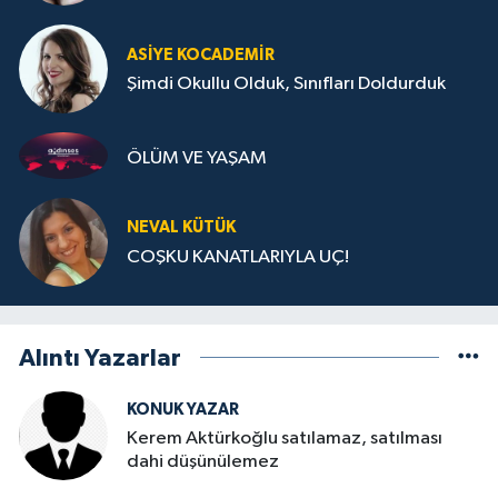
ASIYE KOCADEMİR
Şimdi Okullu Olduk, Sınıfları Doldurduk
ÖLÜM VE YAŞAM
NEVAL KÜTÜK
COŞKU KANATLARIYLA UÇ!
Alıntı Yazarlar
KONUK YAZAR
Kerem Aktürkoğlu satılamaz, satılması
dahi düşünülemez