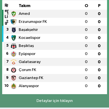
#
Takım
O
P
1
Amed
0
0
2
Erzurumspor FK
0
0
3
Başakşehir
0
0
4
Kocaelispor
0
0
5
Beşiktaş
0
0
6
Eyüpspor
0
0
7
Galatasaray
0
0
8
Çorum FK
0
0
9
Gaziantep FK
0
0
10
Alanyaspor
0
0
Detaylar için tıklayın