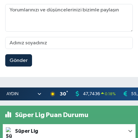
Gönder
°
30
47,7436
55
0.18
%
Süper Lig Puan Durumu
Süper Lig