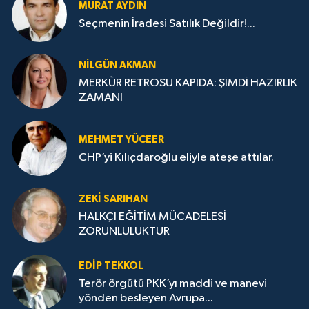
MURAT AYDIN
Seçmenin İradesi Satılık Değildir!...
NILGÜN AKMAN
MERKÜR RETROSU KAPIDA: ŞİMDİ HAZIRLIK
ZAMANI
MEHMET YÜCEER
CHP’yi Kılıçdaroğlu eliyle ateşe attılar.
ZEKI SARIHAN
HALKÇI EĞİTİM MÜCADELESİ
ZORUNLULUKTUR
EDIP TEKKOL
Terör örgütü PKK’yı maddi ve manevi
yönden besleyen Avrupa...