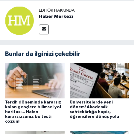
EDITÖR HAKKINDA
Haber Merkezi
Bunlar da ilginizi çekebilir
Tercih döneminde kararsız
Üniversitelerde yeni
kalan gençlere bilimsel yol
dönem! Akademik
haritası... Halen
sahtekârlığa hapis,
kararsızsanız bu testi
öğrencilere dönüş yolu
çözün!