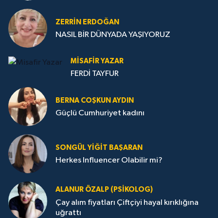
ZERRIN ERDOĞAN
NASIL BİR DÜNYADA YAŞIYORUZ
MISAFIR YAZAR
FERDİ TAYFUR
BERNA COŞKUN AYDIN
Güçlü Cumhuriyet kadını
SONGÜL YIĞIT BAŞARAN
Herkes Influencer Olabilir mi?
ALANUR ÖZALP (PSIKOLOG)
Çay alım fiyatları Çiftçiyi hayal kırıklığına
uğrattı