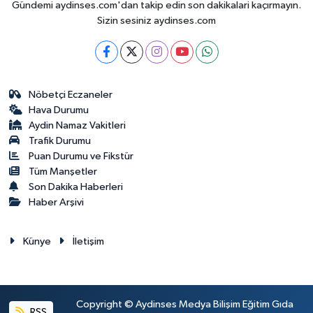
Gündemi aydinses.com'dan takip edin son dakikalari kaçırmayın.
Sizin sesiniz aydinses.com
Nöbetçi Eczaneler
Hava Durumu
Aydin Namaz Vakitleri
Trafik Durumu
Puan Durumu ve Fikstür
Tüm Manşetler
Son Dakika Haberleri
Haber Arşivi
Künye
İletişim
Copyright © Aydinses Medya Bilişim Eğitim Gıda
RSS