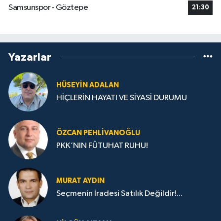
Samsunspor - Göztepe
21:30
Yazarlar
HÜSEYIN ADALAN
HİÇLERİN HAYATI VE SİYASİ DURUMU
ÖZCAN PEHLIVANOĞLU
PKK’NIN FÜTUHAT RUHU!
MURAT AYDIN
Seçmenin İradesi Satılık Değildir!...