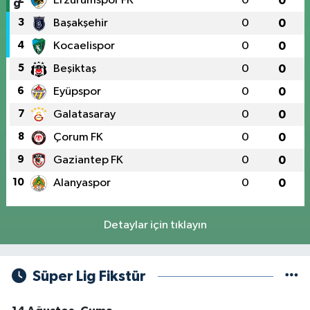
Erzurumspor FK
0
0
3
Başakşehir
0
0
4
Kocaelispor
0
0
5
Beşiktaş
0
0
6
Eyüpspor
0
0
7
Galatasaray
0
0
8
Çorum FK
0
0
9
Gaziantep FK
0
0
10
Alanyaspor
0
0
Detaylar için tıklayın
Süper Lig Fikstür