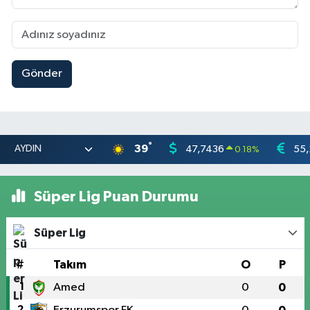
Gönder
°
39
47,7436
55,
0.18
%
Süper Lig Puan Durumu
Süper Lig
#
Takım
O
P
1
Amed
0
0
2