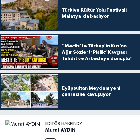
Türkiye Kültür Yolu Festivali
Malatya'da başlıyor
“Meclis’te Türkeş’in Kızı’na
Ağır Sözler! ‘Pislik’ Kavgası
Tehdit ve Arbedeye dönüştü”
Eyüpsultan Meydanı yeni
çehresine kavuşuyor
EDITÖR HAKKINDA
Murat AYDIN