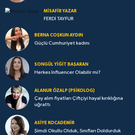
MISAFIR YAZAR
FERDİ TAYFUR
BERNA COŞKUN AYDIN
Güçlü Cumhuriyet kadını
SONGÜL YIĞIT BAŞARAN
Herkes Influencer Olabilir mi?
ALANUR ÖZALP (PSIKOLOG)
Çay alım fiyatları Çiftçiyi hayal kırıklığına
uğrattı
ASIYE KOCADEMİR
Şimdi Okullu Olduk, Sınıfları Doldurduk