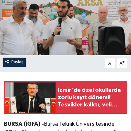
Paylaş
-
+
A
A
İzmir'de özel okullarda
zorlu kayıt dönemi!
Teşvikler kalktı, veli
devlet okuluna yöneldi
BURSA (İGFA) -
Bursa Teknik Üniversitesinde