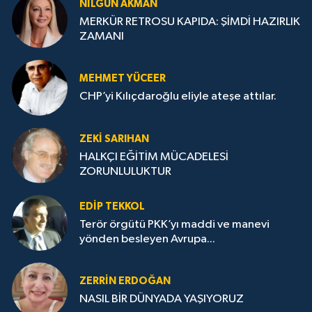
NILGÜN AKMAN
MERKÜR RETROSU KAPIDA: ŞİMDİ HAZIRLIK
ZAMANI
MEHMET YÜCEER
CHP’yi Kılıçdaroğlu eliyle ateşe attılar.
ZEKI SARIHAN
HALKÇI EĞİTİM MÜCADELESİ
ZORUNLULUKTUR
EDIP TEKKOL
Terör örgütü PKK’yı maddi ve manevi
yönden besleyen Avrupa...
ZERRIN ERDOĞAN
NASIL BİR DÜNYADA YAŞIYORUZ