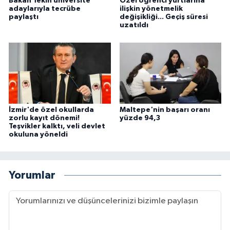
Bakan Tekin üniversite
Özel öğrenci yurtlarına
adaylarıyla tecrübe
ilişkin yönetmelik
paylaştı
değişikliği... Geçiş süresi
uzatıldı
İzmir'de özel okullarda
Maltepe'nin başarı oranı
zorlu kayıt dönemi!
yüzde 94,3
Teşvikler kalktı, veli devlet
okuluna yöneldi
Yorumlar