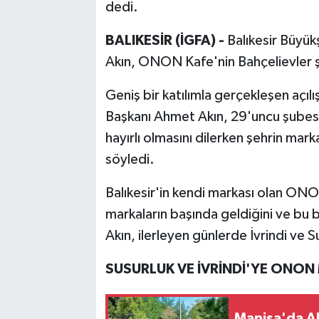
dedi.
BALIKESİR (İGFA) -
Balıkesir Büyük
Akın, ONON Kafe'nin Bahçelievler şub
Geniş bir katılımla gerçekleşen açıl
Başkanı Ahmet Akın, 29'uncu şubes
hayırlı olmasını dilerken şehrin ma
söyledi.
Balıkesir'in kendi markası olan ONO
markaların başında geldiğini ve bu 
Akın, ilerleyen günlerde İvrindi ve S
SUSURLUK VE İVRİNDİ'YE ONON 
Manisa'da Ak