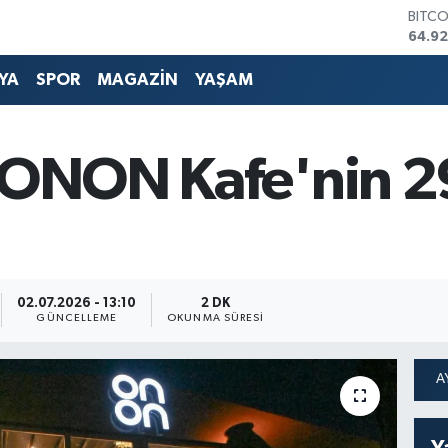
64.92
DOLA
47,5
EURO
YA
SPOR
MAGAZİN
YAŞAM
55,0
STERL
64,15
GRAM
e ONON Kafe'nin 
6508
BİST1
13.70
02.07.2026 - 13:10
2 DK
GÜNCELLEME
OKUNMA SÜRESI
Y