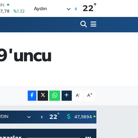
7,78
%1.32
°
22
Aydın
R
894
%0.08
398
%-0.02
İN
81
%0.16
 ALTIN
29'uncu
.83
%4.44
00
3
%11
-
+
A
A
°
22
47,5894
55,03
0.08
%
azarlar