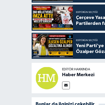
EDITÖRÜN SEÇTIĞI
Çerçeve Yasa
Partilerden f
EDITÖRÜN SEÇTIĞI
Yeni Parti'ye
Özalper Göza
EDITÖR HAKKINDA
Haber Merkezi
Bunlar da ilginizi çekebilir