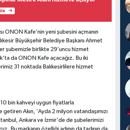
üle
ası ONON Kafe'nin yeni şubesini açmanın
lıkesir Büyükşehir Belediye Başkanı Ahmet
vler şubemizle birlikte 29'uncu hizmet
luk'ta da ONON Kafe açacağız. Bu iki
imiz 31 noktada Balıkesirlilere hizmet
 bin kahveyi uygun fiyatlarla
le getiren Akın, 'Ayda 2 milyon vatandaşımızı
tanbul, Ankara ve İzmir'de de şubelerimizi
ruz. Bu markanın özelliği adının da tadının da