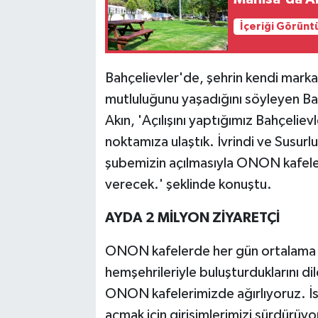
İçeriği Görünt
Bahçelievler'de, şehrin kendi mark
mutluluğunu yaşadığını söyleyen Ba
Akın, 'Açılışını yaptığımız Bahçelie
noktamıza ulaştık. İvrindi ve Susur
şubemizin açılmasıyla ONON kafeler
verecek.' şeklinde konuştu.
AYDA 2 MİLYON ZİYARETÇİ
ONON kafelerde her gün ortalama 10
hemşehrileriyle buluşturduklarını di
ONON kafelerimizde ağırlıyoruz. İs
açmak için girişimlerimizi sürdürüyo