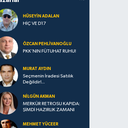
HÜSEYIN ADALAN
HİÇ VE D17
ÖZCAN PEHLIVANOĞLU
PKK’NIN FÜTUHAT RUHU!
MURAT AYDIN
Seçmenin İradesi Satılık
Değildir!...
NILGÜN AKMAN
MERKÜR RETROSU KAPIDA:
ŞİMDİ HAZIRLIK ZAMANI
MEHMET YÜCEER