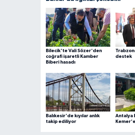
Bilecik'te Vali Sözer'den
Trabzon
coğrafi işaretli Kamber
destek
Biberi hasadı
Balıkesir'de kıyılar anlık
Antalya
takip ediliyor
Kemer'e