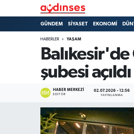
GÜNDEM
Nöbetçi Eczaneler
GÜNDEM
SİYASET
EKONOMİ
DÜN
SİYASET
Hava Durumu
HABERLER
YAŞAM
Balıkesir'd
EKONOMİ
Aydin Namaz Vakitleri
şubesi açıldı
DÜNYA
Trafik Durumu
SPOR
Süper Lig Puan Durumu ve Fikstür
HABER MERKEZI
02.07.2026 - 12:56
EDITÖR
YAYINLANMA
MAGAZİN
Tüm Manşetler
YAŞAM
Son Dakika Haberleri
Haber Arşivi