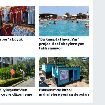
spor'a büyük
'Bu Kampta Hayat Var'
projesi özel bireylere yaz
tatili sunuyor
 Büyükşehir'den
Eskişehir'de kırsal
 çevre düzenleme
mahallelere yeni su depoları