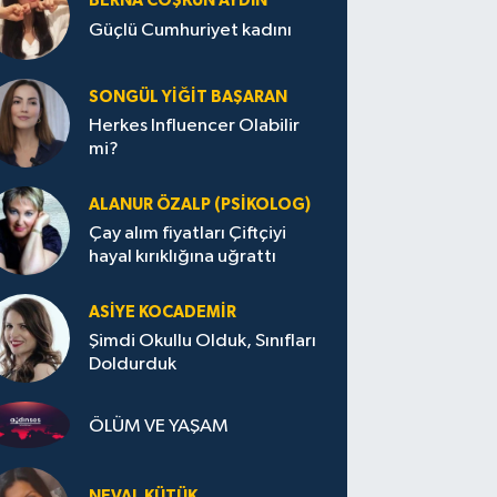
BERNA COŞKUN AYDIN
Güçlü Cumhuriyet kadını
SONGÜL YIĞIT BAŞARAN
Herkes Influencer Olabilir
mi?
ALANUR ÖZALP (PSIKOLOG)
Çay alım fiyatları Çiftçiyi
hayal kırıklığına uğrattı
ASIYE KOCADEMİR
Şimdi Okullu Olduk, Sınıfları
Doldurduk
ÖLÜM VE YAŞAM
NEVAL KÜTÜK