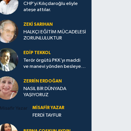
CHP’yi Kılıçdaroğlu eliyle
ateşe attılar.
ZEKI SARIHAN
HALKÇI EĞİTİM MÜCADELESİ
ZORUNLULUKTUR
EDIP TEKKOL
Terör örgütü PKK’yı maddi
ve manevi yönden besleyen
Avrupa...
ZERRIN ERDOĞAN
NASIL BİR DÜNYADA
YAŞIYORUZ
MISAFIR YAZAR
FERDİ TAYFUR