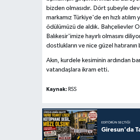
bizden olmasıdır. Dört şubeyle dev
markamız Türkiye'de en hızlı atılım y
ödülümüzü de aldık. Bahçelievler
Balıkesir'imize hayırlı olmasını dili
dostlukların ve nice güzel hatıranı
Akın, kurdele kesiminin ardından bar
vatandaşlara ikram etti.
Kaynak:
RSS
EDITÖRÜN SEÇTIĞI
Giresun'da Ta