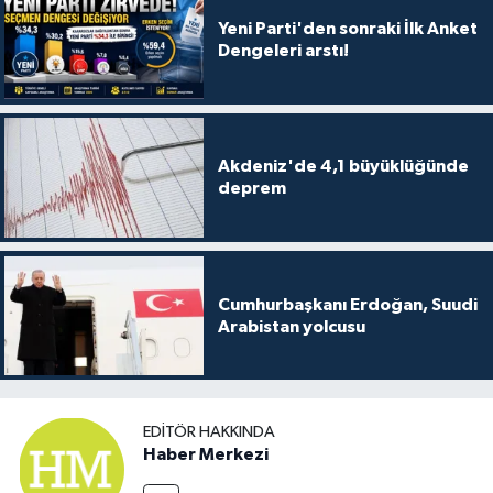
Yeni Parti'den sonraki İlk Anket
Dengeleri arstı!
Akdeniz'de 4,1 büyüklüğünde
deprem
Cumhurbaşkanı Erdoğan, Suudi
Arabistan yolcusu
EDITÖR HAKKINDA
Haber Merkezi