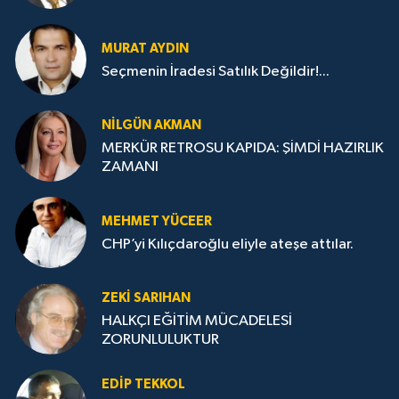
MURAT AYDIN
Seçmenin İradesi Satılık Değildir!...
NILGÜN AKMAN
MERKÜR RETROSU KAPIDA: ŞİMDİ HAZIRLIK
ZAMANI
MEHMET YÜCEER
CHP’yi Kılıçdaroğlu eliyle ateşe attılar.
ZEKI SARIHAN
HALKÇI EĞİTİM MÜCADELESİ
ZORUNLULUKTUR
EDIP TEKKOL