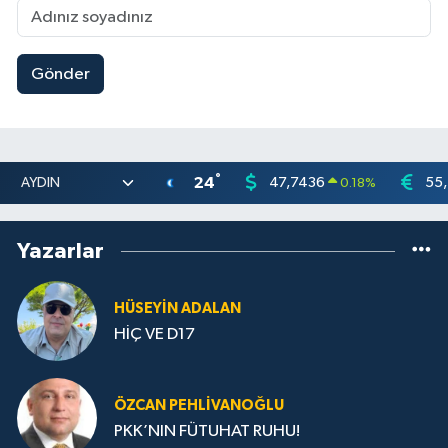
Gönder
°
24
47,7436
55
0.18
%
Yazarlar
HÜSEYIN ADALAN
HİÇ VE D17
ÖZCAN PEHLIVANOĞLU
PKK’NIN FÜTUHAT RUHU!