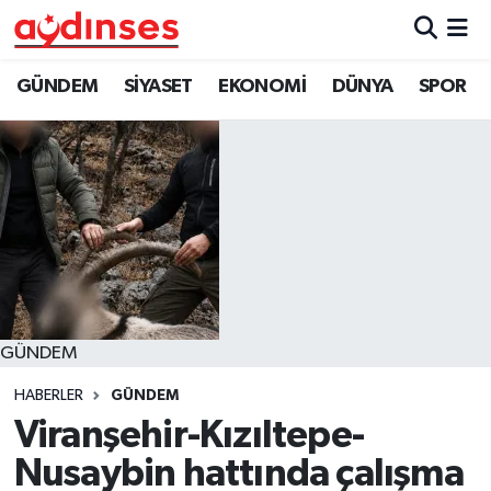
GÜNDEM
Nöbetçi Eczaneler
GÜNDEM
SİYASET
EKONOMİ
DÜNYA
SPOR
SİYASET
Hava Durumu
EKONOMİ
Aydin Namaz Vakitleri
DÜNYA
Trafik Durumu
SPOR
Süper Lig Puan Durumu ve Fikstür
GÜNDEM
MAGAZİN
Tüm Manşetler
HABERLER
GÜNDEM
YAŞAM
Son Dakika Haberleri
Viranşehir-Kızıltepe-
Nusaybin hattında çalışma
Haber Arşivi