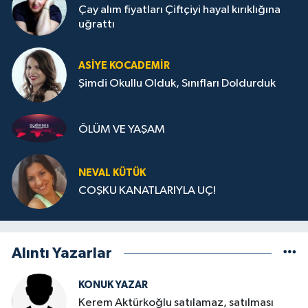
Çay alım fiyatları Çiftçiyi hayal kırıklığına
uğrattı
ASIYE KOCADEMİR
Şimdi Okullu Olduk, Sınıfları Doldurduk
ÖLÜM VE YAŞAM
NEVAL KÜTÜK
COŞKU KANATLARIYLA UÇ!
Alıntı Yazarlar
KONUK YAZAR
Kerem Aktürkoğlu satılamaz, satılması