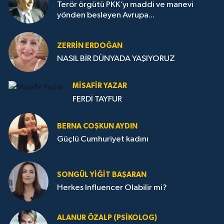
Terör örgütü PKK’yı maddi ve manevi
yönden besleyen Avrupa...
ZERRIN ERDOĞAN
NASIL BİR DÜNYADA YAŞIYORUZ
MISAFIR YAZAR
FERDİ TAYFUR
BERNA COŞKUN AYDIN
Güçlü Cumhuriyet kadını
SONGÜL YIĞIT BAŞARAN
Herkes Influencer Olabilir mi?
ALANUR ÖZALP (PSIKOLOG)