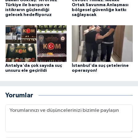
Bakan Göktaş: Terörsüz
Cevdet Yılmaz: Mekke
Türkiye ile barışın ve
Ortak Savunma Anlaşması
istikrarın güçlendiği
bölgesel güvenliğe katkı
gelecek hedefliyoruz
sağlayacak
Antalya'da çok sayıda suç
İstanbul'da suç çetelerine
unsuru ele geçirildi
operasyon!
Yorumlar