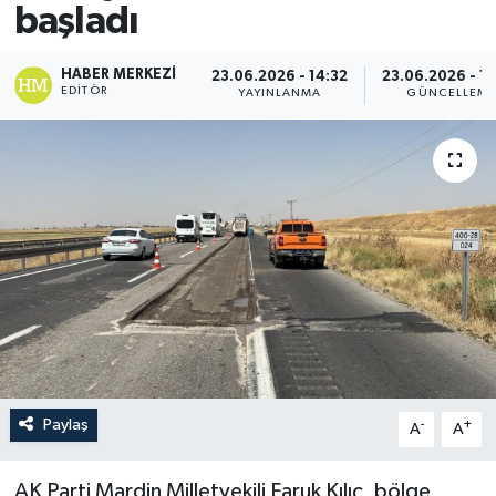
başladı
HABER MERKEZI
23.06.2026 - 14:32
23.06.2026 - 1
EDITÖR
YAYINLANMA
GÜNCELLEM
Paylaş
-
+
A
A
AK Parti Mardin Milletvekili Faruk Kılıç, bölge