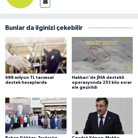
Bunlar da ilginizi çekebilir
688 milyon TL tarımsal
Hakkari'de JİHA destekli
destek hesaplarda
operasyonda 253 kilo esrar
ele geçirildi