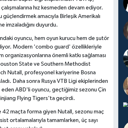
çalışmalarına hız kesmeden devam ediyor.
u güçlendirmek amacıyla Birleşik Amerikalı
me imzaladığını duyurdu.
daki oyuncu, hem oyun kurucu hem de şutör
iyor. Modern 'combo guard' özellikleriyle
um organizasyonlarına önemli katkı sağlaması
 Houston State ve Southern Methodist
ch Nutall, profesyonel kariyerine Bosna
ladı. Daha sonra Rusya VTB Ligi ekiplerinden
den ABD'li oyuncu, geçtiğimiz sezonu Çin
njiang Flying Tigers'ta geçirdi.
 42 maçta forma giyen Nutall, sezonu maç
sist ortalamalarıyla tamamlarken, üç sayı