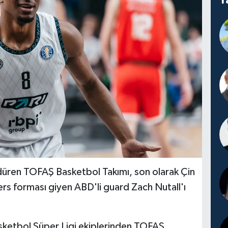
düren TOFAŞ Basketbol Takımı, son olarak Çin
gers forması giyen ABD'li guard Zach Nutall'ı
sketbol Süper Ligi ekiplerinden TOFAŞ,