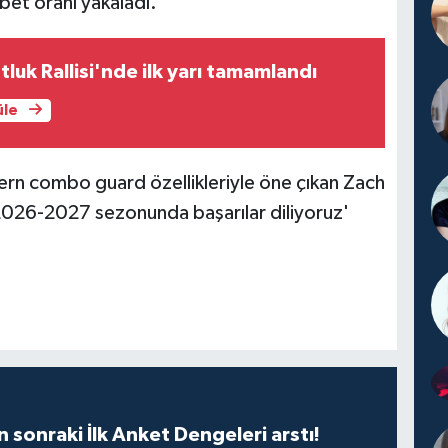
bet oranı yakaladı.
luk Rallisi'nde ilk yarı tamamlandı
üle
rn combo guard özellikleriyle öne çıkan Zach
 2026-2027 sezonunda başarılar diliyoruz'
n sonraki İlk Anket Dengeleri arstı!