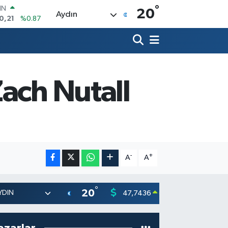
°
R
20
Aydın
36
%0.18
10
%0.32
İN
11
%0.38
ALTIN
Zach Nutall
99
%2.59
00
9
%-14
-
+
A
A
°
20
47,7436
55,251
0.18
%
azarlar