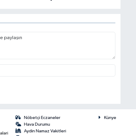
Nöbetçi Eczaneler
Künye
Hava Durumu
Aydin Namaz Vakitleri
lari