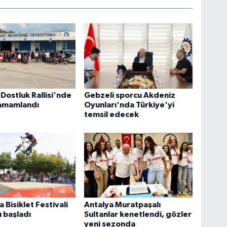
Dostluk Rallisi'nde
Gebzeli sporcu Akdeniz
 tamamlandı
Oyunları'nda Türkiye'yi
temsil edecek
 Bisiklet Festivali
Antalya Muratpaşalı
 başladı
Sultanlar kenetlendi, gözler
yeni sezonda