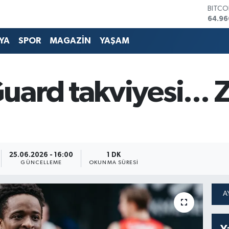
DOLA
47,74
EURO
55,25
YA
SPOR
MAGAZİN
YAŞAM
STERL
64,48
GRAM 
ard takviyesi... 
6648.
BİST1
13.77
25.06.2026 - 16:00
1 DK
GÜNCELLEME
OKUNMA SÜRESI
Y