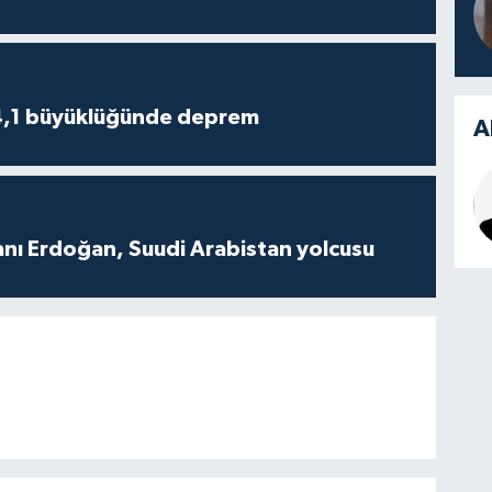
4,1 büyüklüğünde deprem
A
ı Erdoğan, Suudi Arabistan yolcusu