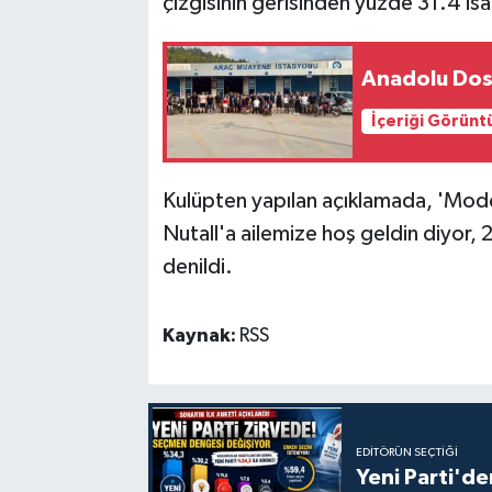
çizgisinin gerisinden yüzde 31.4 isa
Anadolu Dost
İçeriği Görünt
Kulüpten yapılan açıklamada, 'Mode
Nutall'a ailemize hoş geldin diyor,
denildi.
Kaynak:
RSS
EDITÖRÜN SEÇTIĞI
Yeni Parti'de