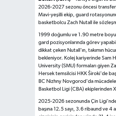
2026-2027 sezonu öncesi transfer 
Mavi-yeşilli ekip, guard rotasyonun
basketbolcu Zach Nutall ile sözleş
1999 doğumlu ve 1.90 metre boyun
gard pozisyonlarında görev yapabil
dikkat çeken Nutall'ın, takımın hüc
bekleniyor. Kolej kariyerinde Sam
University (SMU) formaları giyen Za
Hersek temsilcisi HKK Široki'de baş
BC Nizhny Novgorod'da mücadele e
Basketbol Ligi (CBA) ekiplerinden Xi
2025-2026 sezonunda Çin Ligi'nde
başına 12.5 sayı, 3.6 ribaund ve 4 a