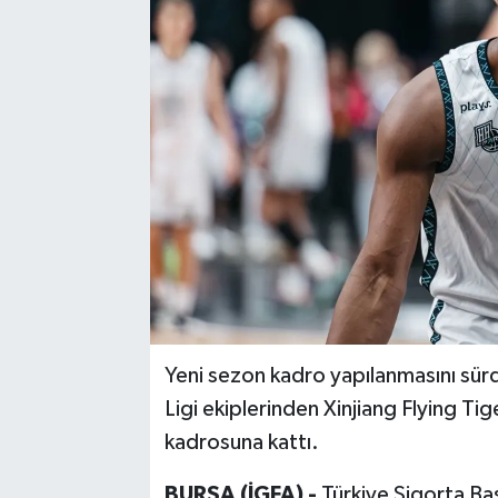
Yeni sezon kadro yapılanmasını sür
Ligi ekiplerinden Xinjiang Flying Ti
kadrosuna kattı.
BURSA (İGFA) -
Türkiye Sigorta Ba