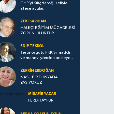
CHP’yi Kılıçdaroğlu eliyle
ateşe attılar.
ZEKI SARIHAN
HALKÇI EĞİTİM MÜCADELESİ
ZORUNLULUKTUR
EDIP TEKKOL
Terör örgütü PKK’yı maddi
ve manevi yönden besleyen
Avrupa...
ZERRIN ERDOĞAN
NASIL BİR DÜNYADA
YAŞIYORUZ
MISAFIR YAZAR
FERDİ TAYFUR