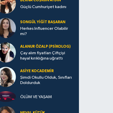
BERNA COŞKUN AYDIN
Güçlü Cumhuriyet kadını
SONGÜL YIĞIT BAŞARAN
Herkes Influencer Olabilir
mi?
ALANUR ÖZALP (PSIKOLOG)
Çay alım fiyatları Çiftçiyi
hayal kırıklığına uğrattı
ASIYE KOCADEMİR
Şimdi Okullu Olduk, Sınıfları
Doldurduk
ÖLÜM VE YAŞAM
NEVAL KÜTÜK