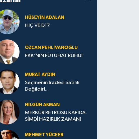
HÜSEYIN ADALAN
HİÇ VE D17
ÖZCAN PEHLIVANOĞLU
PKK’NIN FÜTUHAT RUHU!
MURAT AYDIN
Seçmenin İradesi Satılık
Değildir!...
NILGÜN AKMAN
MERKÜR RETROSU KAPIDA:
ŞİMDİ HAZIRLIK ZAMANI
MEHMET YÜCEER