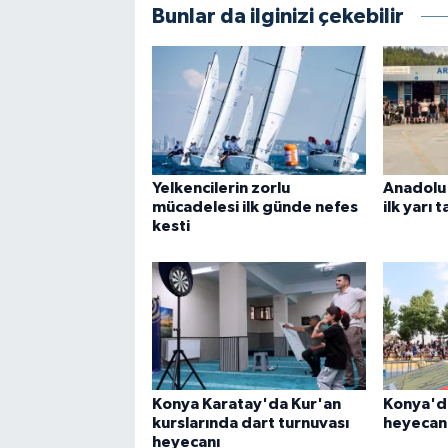
Bunlar da ilginizi çekebilir
Yelkencilerin zorlu
Anadolu 
mücadelesi ilk günde nefes
ilk yarı
kesti
Konya Karatay'da Kur'an
Konya'da
kurslarında dart turnuvası
heyecanı
heyecanı