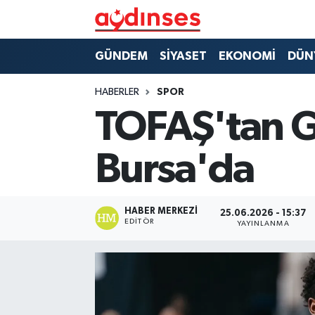
GÜNDEM
Nöbetçi Eczaneler
GÜNDEM
SİYASET
EKONOMİ
DÜN
SİYASET
Hava Durumu
HABERLER
SPOR
TOFAŞ'tan Gu
EKONOMİ
Aydin Namaz Vakitleri
Bursa'da
DÜNYA
Trafik Durumu
SPOR
Süper Lig Puan Durumu ve Fikstür
HABER MERKEZI
25.06.2026 - 15:37
EDITÖR
YAYINLANMA
MAGAZİN
Tüm Manşetler
YAŞAM
Son Dakika Haberleri
Haber Arşivi