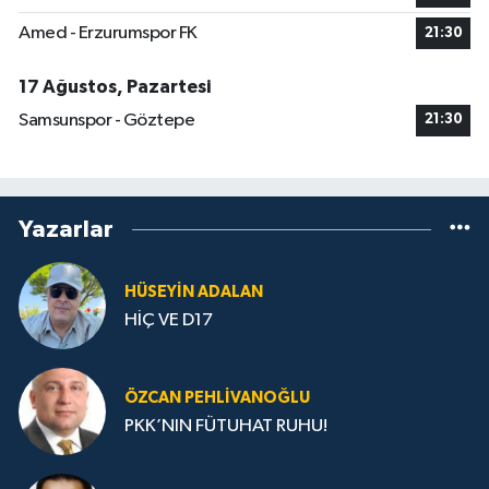
Amed - Erzurumspor FK
21:30
17 Ağustos, Pazartesi
Samsunspor - Göztepe
21:30
Yazarlar
HÜSEYIN ADALAN
HİÇ VE D17
ÖZCAN PEHLIVANOĞLU
PKK’NIN FÜTUHAT RUHU!