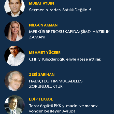
MURAT AYDIN
Seçmenin İradesi Satılık Değildir!...
NILGÜN AKMAN
MERKÜR RETROSU KAPIDA: ŞİMDİ HAZIRLIK
ZAMANI
MEHMET YÜCEER
CHP’yi Kılıçdaroğlu eliyle ateşe attılar.
ZEKI SARIHAN
HALKÇI EĞİTİM MÜCADELESİ
ZORUNLULUKTUR
EDIP TEKKOL
Terör örgütü PKK’yı maddi ve manevi
yönden besleyen Avrupa...