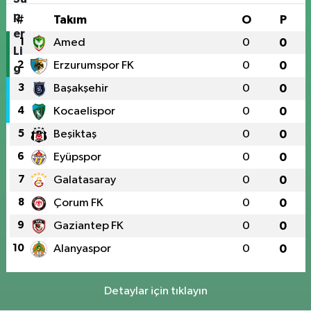
#
Takım
O
P
1
Amed
0
0
2
Erzurumspor FK
0
0
3
Başakşehir
0
0
4
Kocaelispor
0
0
5
Beşiktaş
0
0
6
Eyüpspor
0
0
7
Galatasaray
0
0
8
Çorum FK
0
0
9
Gaziantep FK
0
0
10
Alanyaspor
0
0
Detaylar için tıklayın