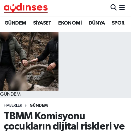
GÜNDEM
Nöbetçi Eczaneler
GÜNDEM
SİYASET
EKONOMİ
DÜNYA
SPOR
SİYASET
Hava Durumu
EKONOMİ
Aydin Namaz Vakitleri
DÜNYA
Trafik Durumu
SPOR
Süper Lig Puan Durumu ve Fikstür
GÜNDEM
MAGAZİN
Tüm Manşetler
HABERLER
GÜNDEM
YAŞAM
Son Dakika Haberleri
TBMM Komisyonu
çocukların dijital riskleri ve
Haber Arşivi