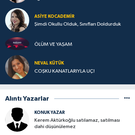
ASIYE KOCADEMİR
Şimdi Okullu Olduk, Sınıfları Doldurduk
ÖLÜM VE YAŞAM
NEVAL KÜTÜK
COŞKU KANATLARIYLA UÇ!
Alıntı Yazarlar
KONUK YAZAR
Kerem Aktürkoğlu satılamaz, satılması
dahi düşünülemez