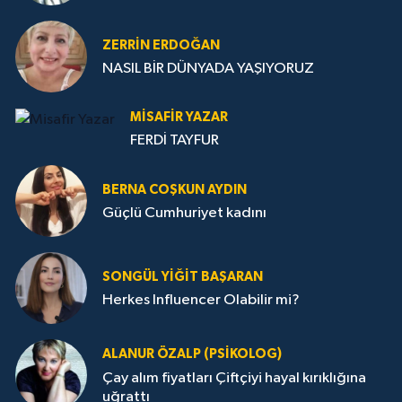
ZERRIN ERDOĞAN
NASIL BİR DÜNYADA YAŞIYORUZ
MISAFIR YAZAR
FERDİ TAYFUR
BERNA COŞKUN AYDIN
Güçlü Cumhuriyet kadını
SONGÜL YIĞIT BAŞARAN
Herkes Influencer Olabilir mi?
ALANUR ÖZALP (PSIKOLOG)
Çay alım fiyatları Çiftçiyi hayal kırıklığına
uğrattı