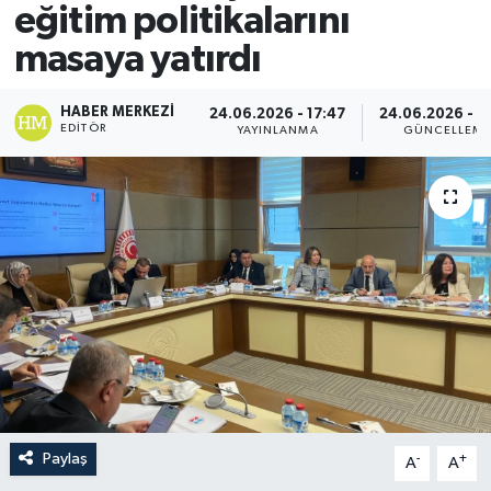
eğitim politikalarını
masaya yatırdı
HABER MERKEZI
24.06.2026 - 17:47
24.06.2026 - 1
EDITÖR
YAYINLANMA
GÜNCELLEM
Paylaş
-
+
A
A