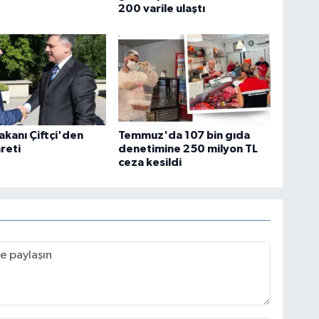
200 varile ulaştı
Bakanı Çiftçi'den
Temmuz'da 107 bin gıda
reti
denetimine 250 milyon TL
ceza kesildi