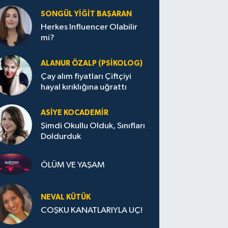
SONGÜL YIĞIT BAŞARAN
Herkes Influencer Olabilir
mi?
ALANUR ÖZALP (PSIKOLOG)
Çay alım fiyatları Çiftçiyi
hayal kırıklığına uğrattı
ASIYE KOCADEMİR
Şimdi Okullu Olduk, Sınıfları
Doldurduk
ÖLÜM VE YAŞAM
NEVAL KÜTÜK
COŞKU KANATLARIYLA UÇ!