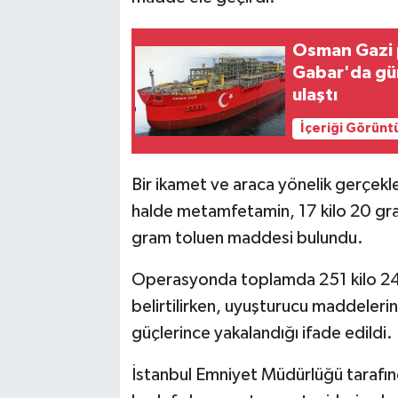
Osman Gazi p
Gabar'da gün
ulaştı
İçeriği Görünt
Bir ikamet ve araca yönelik gerçekl
halde metamfetamin, 17 kilo 20 gra
gram toluen maddesi bulundu.
Operasyonda toplamda 251 kilo 24
belirtilirken, uyuşturucu maddeler
güçlerince yakalandığı ifade edildi.
İstanbul Emniyet Müdürlüğü tarafın