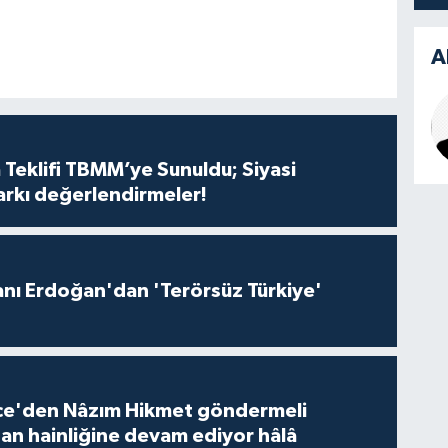
A
 Teklifi TBMM’ye Sunuldu; Siyasi
arkı değerlendirmeler!
ı Erdoğan'dan 'Terörsüz Türkiye'
ce'den Nâzım Hikmet göndermeli
tan hainliğine devam ediyor hâlâ