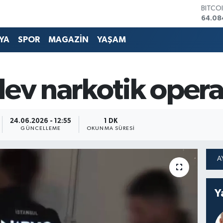
DOLA
47,57
EURO
55,01
YA
SPOR
MAGAZİN
YAŞAM
STERL
64,17
GRAM 
6508.
dev narkotik oper
BİST1
13.64
BITCO
64.08
24.06.2026 - 12:55
1 DK
GÜNCELLEME
OKUNMA SÜRESI
Y