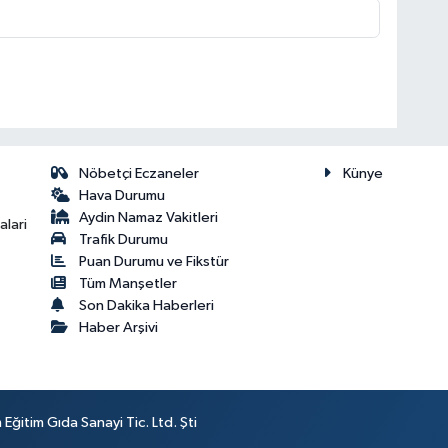
Nöbetçi Eczaneler
Künye
Hava Durumu
Aydin Namaz Vakitleri
lari
Trafik Durumu
Puan Durumu ve Fikstür
Tüm Manşetler
Son Dakika Haberleri
Haber Arşivi
ğitim Gıda Sanayi Tic. Ltd. Şti