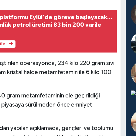
latformu Eylül'de göreve başlayacak...
lük petrol üretimi 83 bin 200 varile
üle
eştirilen operasyonda, 234 kilo 220 gram sıvı
m kristal halde metamfetamin ile 6 kilo 100
0 gram metamfetaminin ele geçirildiği
in piyasaya sürülmeden önce emniyet
dan yapılan açıklamada, gençleri ve toplumu