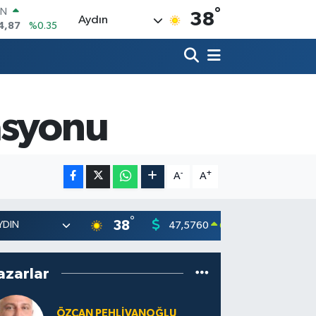
°
R
38
Aydın
60
%0.1
26
%0.29
İN
94
%0.29
ALTIN
83
%4.44
asyonu
00
7
%-30
IN
4,87
%0.35
-
+
A
A
°
38
47,5760
55,0126
0.1
%
azarlar
ÖZCAN PEHLIVANOĞLU