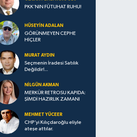
PKK’NIN FÜTUHAT RUHU!
HÜSEYIN ADALAN
GÖRÜNMEYEN CEPHE
HİÇLER
MURAT AYDIN
Seçmenin İradesi Satılık
Değildir!...
NILGÜN AKMAN
MERKÜR RETROSU KAPIDA:
ŞİMDİ HAZIRLIK ZAMANI
MEHMET YÜCEER
CHP’yi Kılıçdaroğlu eliyle
ateşe attılar.