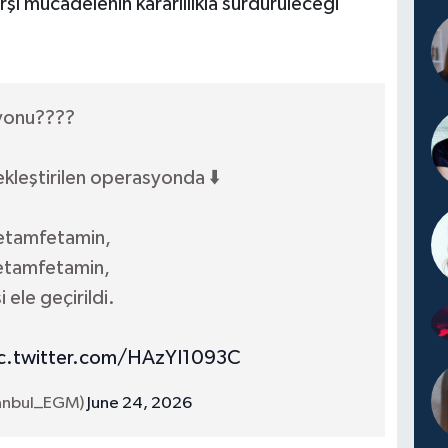
rşı mücadelenin kararlılıkla sürdürüleceği
yonu????
ekleştirilen operasyonda ⬇️
metamfetamin,
 metamfetamin,
 ele geçirildi.
c.twitter.com/HAzYI1093C
tanbul_EGM)
June 24, 2026