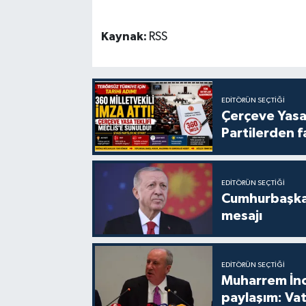
Kaynak:
RSS
EDITÖRÜN SEÇTIĞI
Çerçeve Yasa
Partilerden f
EDITÖRÜN SEÇTIĞI
Cumhurbaşkan
mesajı
EDITÖRÜN SEÇTIĞI
Muharrem İn
paylaşım: Va