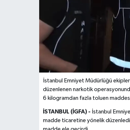
İstanbul Emniyet Müdürlüğü ekipleri
düzenlenen narkotik operasyonunda
6 kilogramdan fazla toluen maddesi 
İSTANBUL (İGFA) -
İstanbul Emniye
madde ticaretine yönelik düzenled
madde ele geçirdi.