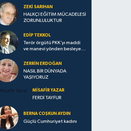
ZEKI SARIHAN
HALKÇI EĞİTİM MÜCADELESİ
ZORUNLULUKTUR
EDIP TEKKOL
Terör örgütü PKK’yı maddi
ve manevi yönden besleyen
Avrupa...
ZERRIN ERDOĞAN
NASIL BİR DÜNYADA
YAŞIYORUZ
MISAFIR YAZAR
FERDİ TAYFUR
BERNA COŞKUN AYDIN
Güçlü Cumhuriyet kadını