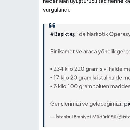
hedef alan uyuşturucu tacirlerine ka
vurgulandı.
#Beşiktaş
' da Narkotik Operas
Bir ikamet ve araca yönelik gerç
▪️ 234 kilo 220 gram sıvı halde 
▪️ 17 kilo 20 gram kristal halde
▪️ 6 kilo 100 gram toluen maddesi
Gençlerimizi ve geleceğimizi:
pi
— İstanbul Emniyet Müdürlüğü (@is