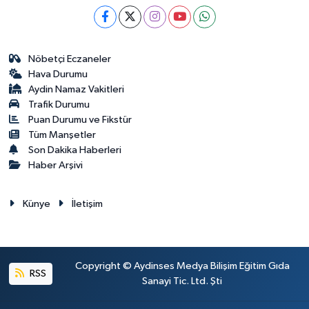
Nöbetçi Eczaneler
Hava Durumu
Aydin Namaz Vakitleri
Trafik Durumu
Puan Durumu ve Fikstür
Tüm Manşetler
Son Dakika Haberleri
Haber Arşivi
Künye
İletişim
Copyright © Aydinses Medya Bilişim Eğitim Gıda
RSS
Sanayi Tic. Ltd. Şti