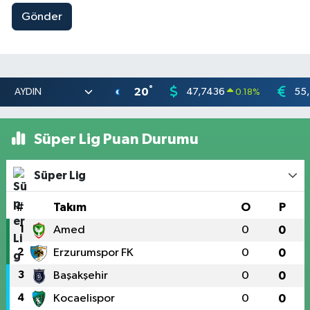
Gönder
°
20
47,7436
55
0.18
%
Süper Lig Puan Durumu
Süper Lig
#
Takım
O
P
1
Amed
0
0
2
Erzurumspor FK
0
0
3
Başakşehir
0
0
4
Kocaelispor
0
0