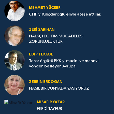
MEHMET YÜCEER
CHP’yi Kılıçdaroğlu eliyle ateşe attılar.
ZEKI SARIHAN
HALKÇI EĞİTİM MÜCADELESİ
ZORUNLULUKTUR
EDIP TEKKOL
Terör örgütü PKK’yı maddi ve manevi
yönden besleyen Avrupa...
ZERRIN ERDOĞAN
NASIL BİR DÜNYADA YAŞIYORUZ
MISAFIR YAZAR
FERDİ TAYFUR