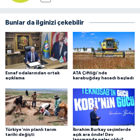
Bunlar da ilginizi çekebilir
Esnaf odalarından ortak
ATA Çiftliği'nde
açıklama
karabuğday hasadı başladı
Türkiye'nin planlı tarım
İbrahim Burkay seçimlerde
tarihi değişti
açık ara önde! Dev
lansmanda neler oldu?