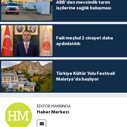
ABB'den mevsimlik tarım
işçilerine sağlık buluşması
Faili meçhul 2 cinayet daha
aydınlatıldı
Türkiye Kültür Yolu Festivali
Malatya'da başlıyor
EDITÖR HAKKINDA
Haber Merkezi