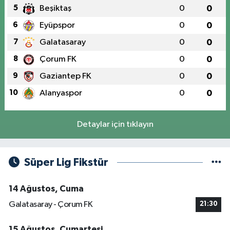
5
Beşiktaş
0
0
6
Eyüpspor
0
0
7
Galatasaray
0
0
8
Çorum FK
0
0
9
Gaziantep FK
0
0
10
Alanyaspor
0
0
Detaylar için tıklayın
Süper Lig Fikstür
14 Ağustos, Cuma
Galatasaray - Çorum FK
21:30
15 Ağustos, Cumartesi