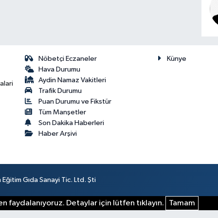
Nöbetçi Eczaneler
Künye
Hava Durumu
Aydin Namaz Vakitleri
lari
Trafik Durumu
Puan Durumu ve Fikstür
Tüm Manşetler
Son Dakika Haberleri
Haber Arşivi
ğitim Gıda Sanayi Tic. Ltd. Şti
n faydalanıyoruz. Detaylar için lütfen tıklayın.
Tamam