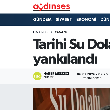
GÜNDEM
Nöbetçi Eczaneler
GÜNDEM
SİYASET
EKONOMİ
DÜN
SİYASET
Hava Durumu
HABERLER
YAŞAM
Tarihi Su Do
EKONOMİ
Aydin Namaz Vakitleri
yankılandı
DÜNYA
Trafik Durumu
SPOR
Süper Lig Puan Durumu ve Fikstür
HABER MERKEZI
06.07.2026 - 09:26
EDITÖR
YAYINLANMA
MAGAZİN
Tüm Manşetler
YAŞAM
Son Dakika Haberleri
Haber Arşivi