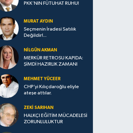
PKK’NIN FÜTUHAT RUHU!
MURAT AYDIN
Seçmenin İradesi Satılık
Değildir!...
NILGÜN AKMAN
MERKÜR RETROSU KAPIDA:
ŞİMDİ HAZIRLIK ZAMANI
MEHMET YÜCEER
CHP’yi Kılıçdaroğlu eliyle
ateşe attılar.
ZEKI SARIHAN
HALKÇI EĞİTİM MÜCADELESİ
ZORUNLULUKTUR