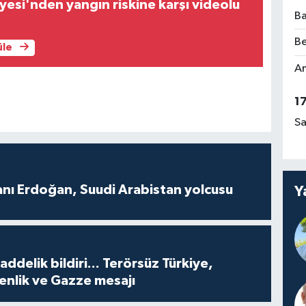
iyesi'nden yangın riskine karşı videolu
Ba
Be
üle
Am
1
Sa
ı Erdoğan, Suudi Arabistan yolcusu
Y
delik bildiri... Terörsüz Türkiye,
enlik ve Gazze mesajı