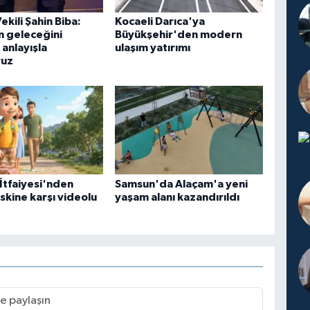
ekili Şahin Biba:
Kocaeli Darıca'ya
n geleceğini
Büyükşehir'den modern
 anlayışla
ulaşım yatırımı
ruz
 İtfaiyesi'nden
Samsun'da Alaçam'a yeni
iskine karşı videolu
yaşam alanı kazandırıldı