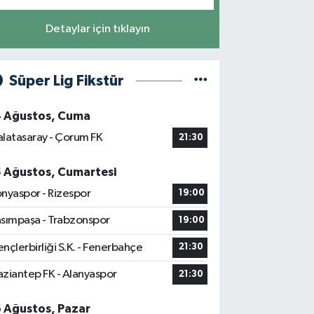
Detaylar için tıklayın
Süper Lig Fikstür
4 Ağustos, Cuma
latasaray - Çorum FK
21:30
5 Ağustos, Cumartesi
nyaspor - Rizespor
19:00
sımpaşa - Trabzonspor
19:00
nçlerbirliği S.K. - Fenerbahçe
21:30
ziantep FK - Alanyaspor
21:30
6 Ağustos, Pazar