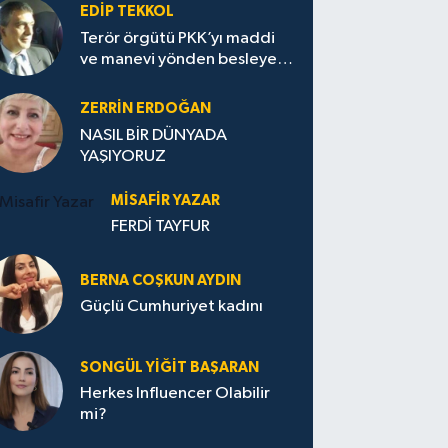
EDIP TEKKOL
Terör örgütü PKK’yı maddi
ve manevi yönden besleyen
Avrupa...
ZERRIN ERDOĞAN
NASIL BİR DÜNYADA
YAŞIYORUZ
MISAFIR YAZAR
FERDİ TAYFUR
BERNA COŞKUN AYDIN
Güçlü Cumhuriyet kadını
SONGÜL YIĞIT BAŞARAN
Herkes Influencer Olabilir
mi?