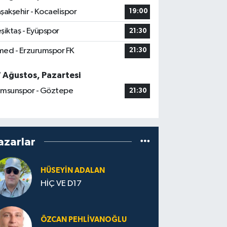
şakşehir - Kocaelispor
19:00
şiktaş - Eyüpspor
21:30
ed - Erzurumspor FK
21:30
7 Ağustos, Pazartesi
msunspor - Göztepe
21:30
azarlar
HÜSEYIN ADALAN
HİÇ VE D17
ÖZCAN PEHLIVANOĞLU