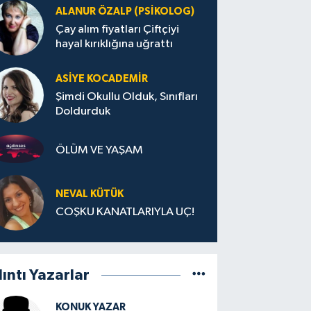
ALANUR ÖZALP (PSIKOLOG)
Çay alım fiyatları Çiftçiyi
hayal kırıklığına uğrattı
ASIYE KOCADEMİR
Şimdi Okullu Olduk, Sınıfları
Doldurduk
ÖLÜM VE YAŞAM
NEVAL KÜTÜK
COŞKU KANATLARIYLA UÇ!
lıntı Yazarlar
KONUK YAZAR