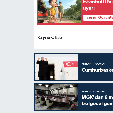
İstanbul İtfa
uyarı
İçeriği Görünt
Kaynak:
RSS
EDITÖRÜN SEÇTIĞI
Cumhurbaşkan
EDITÖRÜN SEÇTIĞI
MGK'dan 8 mad
bölgesel güv