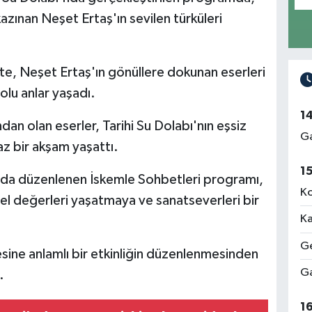
kazınan Neşet Ertaş'ın sevilen türküleri
kte, Neşet Ertaş'ın gönüllere dokunan eserleri
dolu anlar yaşadı.
1
dan olan eserler, Tarihi Su Dolabı'nın eşsiz
Ga
z bir akşam yaşattı.
1
ında düzenlenen İskemle Sohbetleri programı,
Ko
l değerleri yaşatmaya ve sanatseverleri bir
Ka
Ge
sine anlamlı bir etkinliğin düzenlenmesinden
Ga
.
1