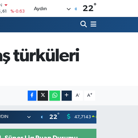
°
IN
22
Aydın
,61
%-0.63
R
3
%0.16
17
%-0.02
N
63
%0.07
ş türküleri
ALTIN
40
%0.45
00
%70
-
+
A
A
°
22
47,7143
55,031
0.16
%
Süper Lig Puan Durumu