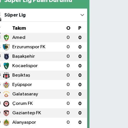
Süper Lig
#
Takım
O
P
1
Amed
0
0
2
Erzurumspor FK
0
0
3
Başakşehir
0
0
4
Kocaelispor
0
0
5
Beşiktaş
0
0
6
Eyüpspor
0
0
7
Galatasaray
0
0
8
Çorum FK
0
0
9
Gaziantep FK
0
0
0
Alanyaspor
0
0