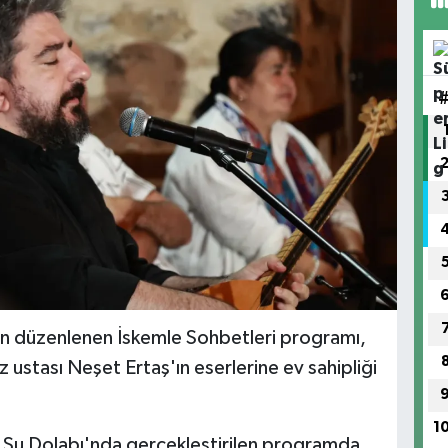
an düzenlenen İskemle Sohbetleri programı,
 ustası Neşet Ertaş'ın eserlerine ev sahipliği
1
i Su Dolabı'nda gerçekleştirilen programda,