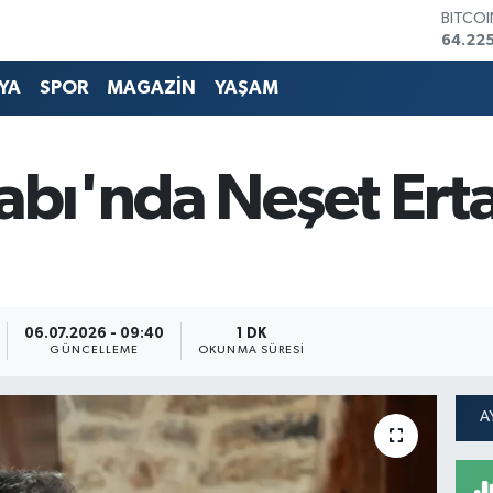
BITCO
64.225
DOLA
47,714
YA
SPOR
MAGAZİN
YAŞAM
EURO
55,03
STERLİ
64,24
labı'nda Neşet Erta
GRAM 
6510.
BİST1
13.799
06.07.2026 - 09:40
1 DK
GÜNCELLEME
OKUNMA SÜRESI