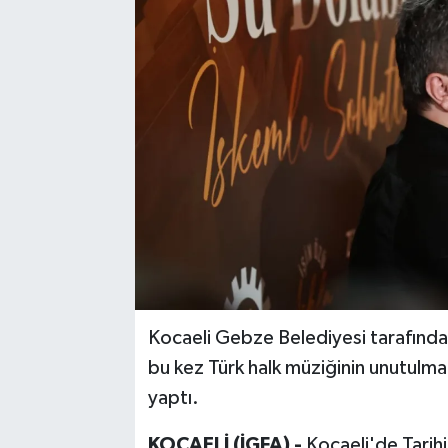
Kocaeli Gebze Belediyesi tarafınd
bu kez Türk halk müziğinin unutulmaz
yaptı.
KOCAELİ (İGFA) -
Kocaeli'de Tarih