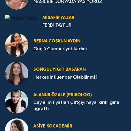
NASIL BİR DÜNYADA YAŞIYORUZ
MISAFIR YAZAR
FERDİ TAYFUR
BERNA COŞKUN AYDIN
Güçlü Cumhuriyet kadını
SONGÜL YIĞIT BAŞARAN
Herkes Influencer Olabilir mi?
ALANUR ÖZALP (PSIKOLOG)
Çay alım fiyatları Çiftçiyi hayal kırıklığına
uğrattı
ASIYE KOCADEMİR