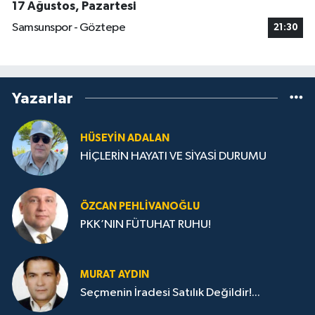
17 Ağustos, Pazartesi
Samsunspor - Göztepe
21:30
Yazarlar
HÜSEYIN ADALAN
HİÇLERİN HAYATI VE SİYASİ DURUMU
ÖZCAN PEHLIVANOĞLU
PKK’NIN FÜTUHAT RUHU!
MURAT AYDIN
Seçmenin İradesi Satılık Değildir!...