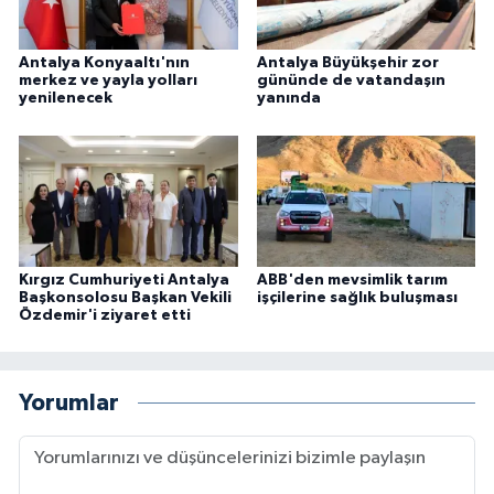
Antalya Konyaaltı'nın
Antalya Büyükşehir zor
merkez ve yayla yolları
gününde de vatandaşın
yenilenecek
yanında
Kırgız Cumhuriyeti Antalya
ABB'den mevsimlik tarım
Başkonsolosu Başkan Vekili
işçilerine sağlık buluşması
Özdemir'i ziyaret etti
Yorumlar