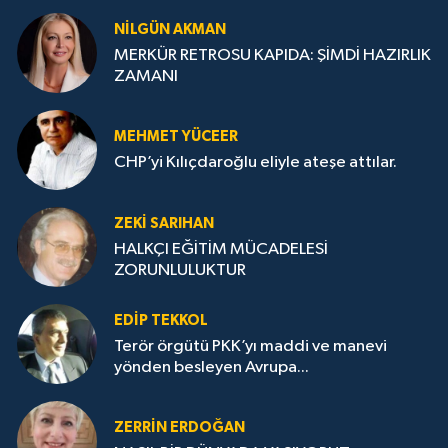
NILGÜN AKMAN
MERKÜR RETROSU KAPIDA: ŞİMDİ HAZIRLIK
ZAMANI
MEHMET YÜCEER
CHP’yi Kılıçdaroğlu eliyle ateşe attılar.
ZEKI SARIHAN
HALKÇI EĞİTİM MÜCADELESİ
ZORUNLULUKTUR
EDIP TEKKOL
Terör örgütü PKK’yı maddi ve manevi
yönden besleyen Avrupa...
ZERRIN ERDOĞAN