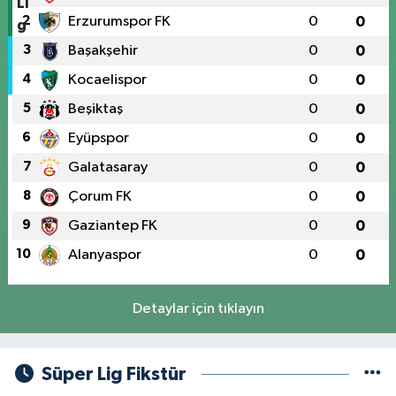
2
Erzurumspor FK
0
0
3
Başakşehir
0
0
4
Kocaelispor
0
0
5
Beşiktaş
0
0
6
Eyüpspor
0
0
7
Galatasaray
0
0
8
Çorum FK
0
0
9
Gaziantep FK
0
0
10
Alanyaspor
0
0
Detaylar için tıklayın
Süper Lig Fikstür