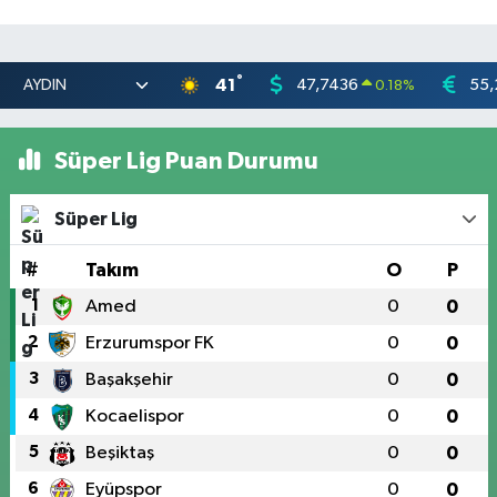
°
41
47,7436
55,
0.18
%
Süper Lig Puan Durumu
Süper Lig
#
Takım
O
P
1
Amed
0
0
2
Erzurumspor FK
0
0
3
Başakşehir
0
0
4
Kocaelispor
0
0
5
Beşiktaş
0
0
6
Eyüpspor
0
0