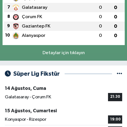
7
Galatasaray
0
0
8
Çorum FK
0
0
9
Gaziantep FK
0
0
10
Alanyaspor
0
0
Detaylar için tıklayın
Süper Lig Fikstür
14 Ağustos, Cuma
Galatasaray - Çorum FK
21:30
15 Ağustos, Cumartesi
Konyaspor - Rizespor
19:00