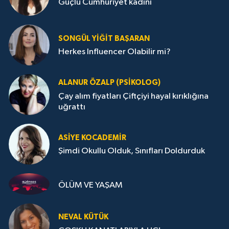
Güçlü Cumhuriyet kadını
SONGÜL YIĞIT BAŞARAN
Herkes Influencer Olabilir mi?
ALANUR ÖZALP (PSIKOLOG)
Çay alım fiyatları Çiftçiyi hayal kırıklığına
uğrattı
ASIYE KOCADEMİR
Şimdi Okullu Olduk, Sınıfları Doldurduk
ÖLÜM VE YAŞAM
NEVAL KÜTÜK