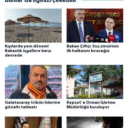
Bunlar da ilginizi çekebilir
Kıyılarda yeni dönem!
Bakan Çiftçi: Suç zincirinin
Bakanlık işgallere karşı
ilk halkasını kıracağız
devrede
Galatasaray tribün liderine
Kepsut'a Orman İşletme
gözaltı talimatı
Müdürlüğü kuruluyor