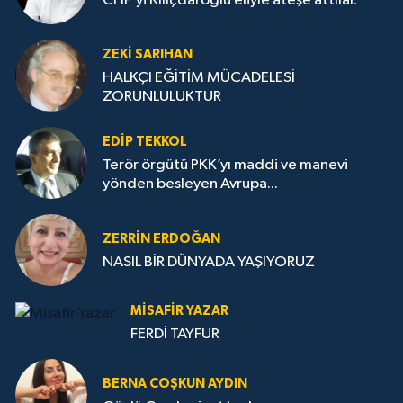
CHP’yi Kılıçdaroğlu eliyle ateşe attılar.
ZEKI SARIHAN
HALKÇI EĞİTİM MÜCADELESİ
ZORUNLULUKTUR
EDIP TEKKOL
Terör örgütü PKK’yı maddi ve manevi
yönden besleyen Avrupa...
ZERRIN ERDOĞAN
NASIL BİR DÜNYADA YAŞIYORUZ
MISAFIR YAZAR
FERDİ TAYFUR
BERNA COŞKUN AYDIN