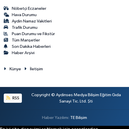
Nöbetçi Eczaneler
Hava Durumu
Aydin Namaz Vakitleri
Trafik Durumu
Puan Durumu ve Fikstür
Tüm Manşetler
Son Dakika Haberleri
Haber Arşivi
Künye
İletişim
Copyright © Aydinses Medya Bilişim Eğitim Gıda
RSS
Sanayi Tic. Ltd. Şti
Haber Yazılımı:
TE Bilişim