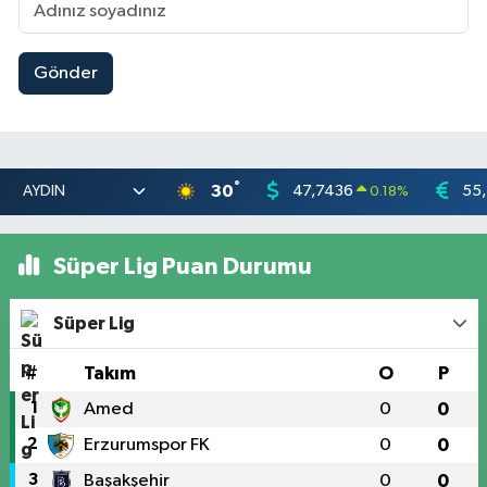
Gönder
°
30
47,7436
55
0.18
%
Süper Lig Puan Durumu
Süper Lig
#
Takım
O
P
1
Amed
0
0
2
Erzurumspor FK
0
0
3
Başakşehir
0
0