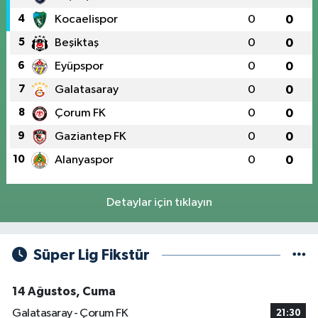
4
Kocaelispor
0
0
5
Beşiktaş
0
0
6
Eyüpspor
0
0
7
Galatasaray
0
0
8
Çorum FK
0
0
9
Gaziantep FK
0
0
10
Alanyaspor
0
0
Detaylar için tıklayın
Süper Lig Fikstür
14 Ağustos, Cuma
Galatasaray - Çorum FK
21:30