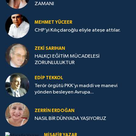
ZAMANI
MEHMET YÜCEER
CHP’yi Kılıçdaroğlu eliyle ateşe attılar.
ZEKI SARIHAN
HALKÇI EĞİTİM MÜCADELESİ
ZORUNLULUKTUR
EDIP TEKKOL
Terör örgütü PKK’yı maddi ve manevi
yönden besleyen Avrupa...
ZERRIN ERDOĞAN
NASIL BİR DÜNYADA YAŞIYORUZ
MISAFIR YAZAR