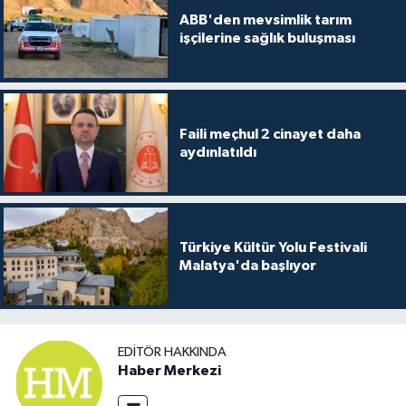
ABB'den mevsimlik tarım
işçilerine sağlık buluşması
Faili meçhul 2 cinayet daha
aydınlatıldı
Türkiye Kültür Yolu Festivali
Malatya'da başlıyor
EDITÖR HAKKINDA
Haber Merkezi