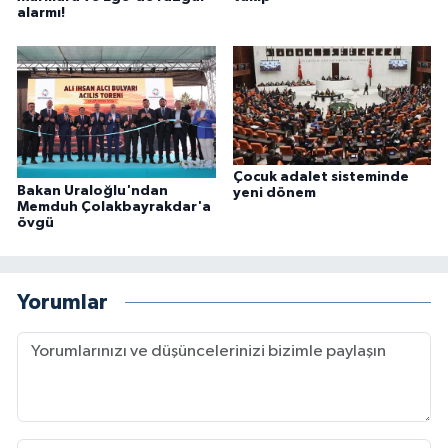
alarmı!
Çocuk adalet sisteminde
Bakan Uraloğlu'ndan
yeni dönem
Memduh Çolakbayrakdar'a
övgü
Yorumlar