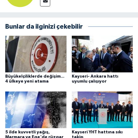
Bunlar da ilginizi çekebilir
Büyükelçiliklerde değişim...
Kayseri- Ankara hattı
4 ülkeye yeni atama
uyumlu çalışıyor
5 ilde kuvvetli yağış,
Kayseri YHT hattına sıkı
Marmara ve Ege'de rüzgar
takip