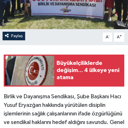
Paylaş
-
+
A
A
Büyükelçiliklerde
değişim... 4 ülkeye yeni
atama
Birlik ve Dayanışma Sendikası, Şube Başkanı Hacı
Yusuf Eryazğan hakkında yürütülen disiplin
işlemlerinin sağlık çalışanlarının ifade özgürlüğünü
ve sendikal haklarını hedef aldığını savundu. Genel