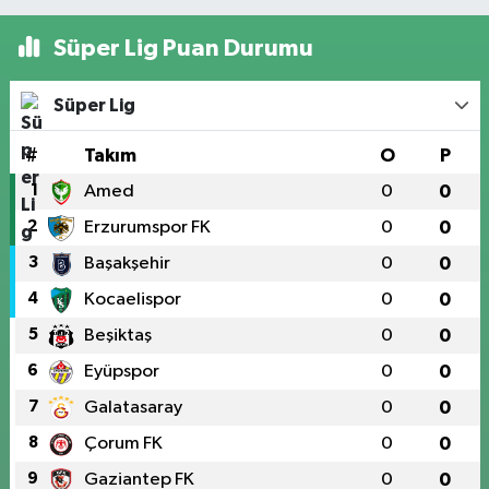
Süper Lig Puan Durumu
Süper Lig
#
Takım
O
P
1
Amed
0
0
2
Erzurumspor FK
0
0
3
Başakşehir
0
0
4
Kocaelispor
0
0
5
Beşiktaş
0
0
6
Eyüpspor
0
0
7
Galatasaray
0
0
8
Çorum FK
0
0
9
Gaziantep FK
0
0