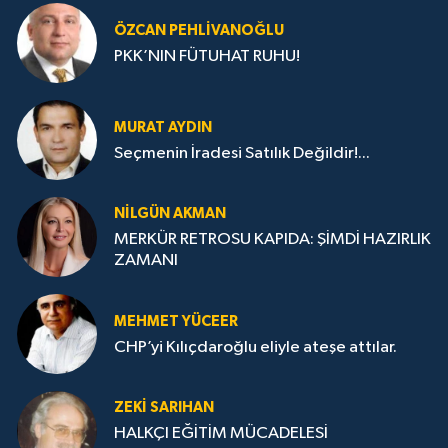
ÖZCAN PEHLIVANOĞLU
PKK’NIN FÜTUHAT RUHU!
MURAT AYDIN
Seçmenin İradesi Satılık Değildir!...
NILGÜN AKMAN
MERKÜR RETROSU KAPIDA: ŞİMDİ HAZIRLIK
ZAMANI
MEHMET YÜCEER
CHP’yi Kılıçdaroğlu eliyle ateşe attılar.
ZEKI SARIHAN
HALKÇI EĞİTİM MÜCADELESİ