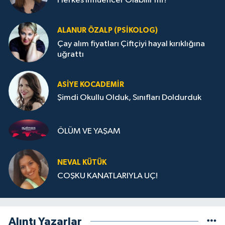
Herkes Influencer Olabilir mi?
ALANUR ÖZALP (PSIKOLOG)
Çay alım fiyatları Çiftçiyi hayal kırıklığına
uğrattı
ASIYE KOCADEMİR
Şimdi Okullu Olduk, Sınıfları Doldurduk
ÖLÜM VE YAŞAM
NEVAL KÜTÜK
COŞKU KANATLARIYLA UÇ!
Alıntı Yazarlar