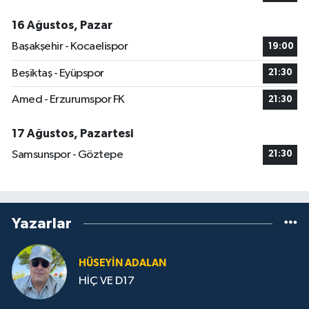
16 Ağustos, Pazar
Başakşehir - Kocaelispor
19:00
Beşiktaş - Eyüpspor
21:30
Amed - Erzurumspor FK
21:30
17 Ağustos, Pazartesi
Samsunspor - Göztepe
21:30
Yazarlar
HÜSEYIN ADALAN
HİÇ VE D17