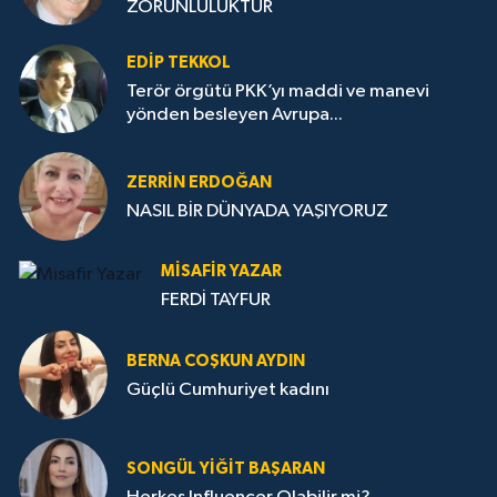
ZORUNLULUKTUR
EDIP TEKKOL
Terör örgütü PKK’yı maddi ve manevi
yönden besleyen Avrupa...
ZERRIN ERDOĞAN
NASIL BİR DÜNYADA YAŞIYORUZ
MISAFIR YAZAR
FERDİ TAYFUR
BERNA COŞKUN AYDIN
Güçlü Cumhuriyet kadını
SONGÜL YIĞIT BAŞARAN