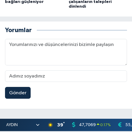
bağları güçleniyor
çalışanların talepleri
dinlendi
Yorumlar
Gönder
°
39
47,7069
55
0.17
%