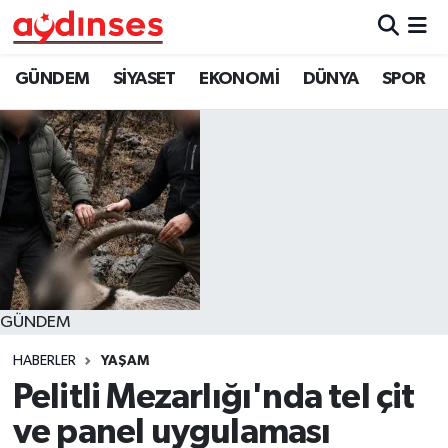
GÜNDEM
Nöbetçi Eczaneler
GÜNDEM
SİYASET
EKONOMİ
DÜNYA
SPOR
SİYASET
Hava Durumu
EKONOMİ
Aydin Namaz Vakitleri
DÜNYA
Trafik Durumu
SPOR
Süper Lig Puan Durumu ve Fikstür
GÜNDEM
MAGAZİN
Tüm Manşetler
HABERLER
YAŞAM
YAŞAM
Son Dakika Haberleri
Pelitli Mezarlığı'nda tel çit
ve panel uygulaması
Haber Arşivi