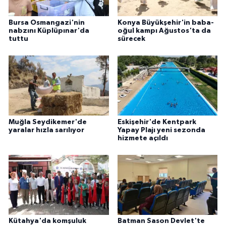
Bursa Osmangazi'nin
Konya Büyükşehir'in baba-
nabzını Küplüpınar'da
oğul kampı Ağustos'ta da
tuttu
sürecek
Muğla Seydikemer'de
Eskişehir'de Kentpark
yaralar hızla sarılıyor
Yapay Plajı yeni sezonda
hizmete açıldı
Kütahya'da komşuluk
Batman Sason Devlet'te