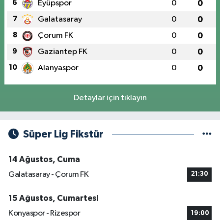
6
Eyüpspor
0
0
7
Galatasaray
0
0
8
Çorum FK
0
0
9
Gaziantep FK
0
0
10
Alanyaspor
0
0
Detaylar için tıklayın
Süper Lig Fikstür
14 Ağustos, Cuma
Galatasaray - Çorum FK
21:30
15 Ağustos, Cumartesi
Konyaspor - Rizespor
19:00