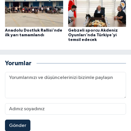
Anadolu Dostluk Rallisi'nde
Gebzeli sporcu Akdeniz
ilk yarı tamamlandı
Oyunları'nda Türkiye'yi
temsil edecek
Yorumlar
Gönder