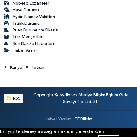
Nöbetçi Eczaneler
Hava Durumu
Aydin Namaz Vakitleri
Trafik Durumu
Puan Durumu ve Fikstür
Tüm Manşetler
Son Dakika Haberleri
Haber Arşivi
Künye
İletişim
Copyright © Aydinses Medya Bilişim Eğitim Gıda
RSS
Sanayi Tic. Ltd. Şti
Haber Yazılımı:
TE Bilişim
En iyi site deneyimi sağlamak için çerezlerden