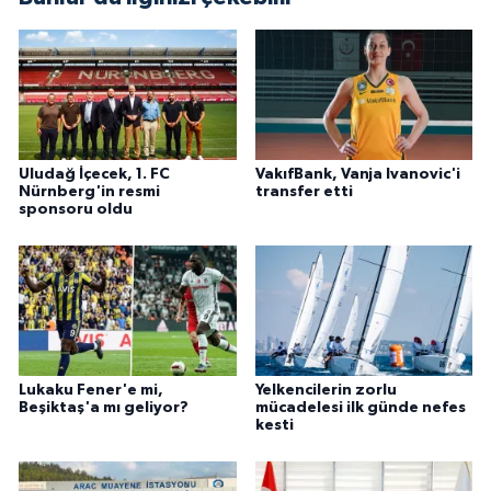
Uludağ İçecek, 1. FC
VakıfBank, Vanja Ivanovic'i
Nürnberg'in resmi
transfer etti
sponsoru oldu
Lukaku Fener'e mi,
Yelkencilerin zorlu
Beşiktaş'a mı geliyor?
mücadelesi ilk günde nefes
kesti