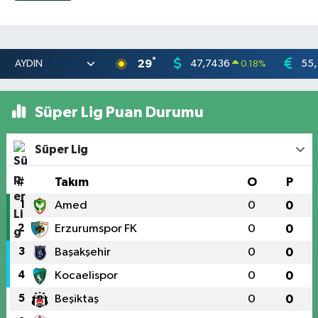
°
29
47,7436
55,
0.18
%
Süper Lig Puan Durumu
Süper Lig
#
Takım
O
P
1
Amed
0
0
2
Erzurumspor FK
0
0
3
Başakşehir
0
0
4
Kocaelispor
0
0
5
Beşiktaş
0
0