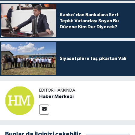
Kanko'dan Bankalara Sert
Tepki: Vatandaşı Soyan Bu
Düzene Kim Dur Diyecek?
Siyasetçilere taş çıkartan Vali
EDITÖR HAKKINDA
Haber Merkezi
Bunlar da ilginizi çekebilir