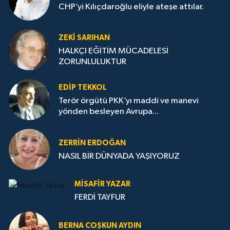
CHP’yi Kılıçdaroğlu eliyle ateşe attılar.
ZEKI SARIHAN
HALKÇI EĞİTİM MÜCADELESİ
ZORUNLULUKTUR
EDIP TEKKOL
Terör örgütü PKK’yı maddi ve manevi
yönden besleyen Avrupa...
ZERRIN ERDOĞAN
NASIL BİR DÜNYADA YAŞIYORUZ
MISAFIR YAZAR
FERDİ TAYFUR
BERNA COŞKUN AYDIN