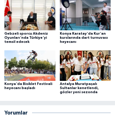
Gebzeli sporcu Akdeniz
Konya Karatay'da Kur'an
Oyunları'nda Türkiye'yi
kurslarında dart turnuvası
temsil edecek
heyecanı
Konya'da Bisiklet Festivali
Antalya Muratpaşalı
heyecanı başladı
Sultanlar kenetlendi,
gözler yeni sezonda
Yorumlar