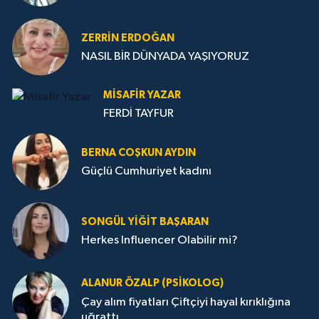
ZERRIN ERDOĞAN
NASIL BİR DÜNYADA YAŞIYORUZ
MISAFIR YAZAR
FERDİ TAYFUR
BERNA COŞKUN AYDIN
Güçlü Cumhuriyet kadını
SONGÜL YIĞIT BAŞARAN
Herkes Influencer Olabilir mi?
ALANUR ÖZALP (PSIKOLOG)
Çay alım fiyatları Çiftçiyi hayal kırıklığına
uğrattı