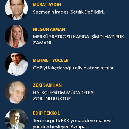
MURAT AYDIN
Seçmenin İradesi Satılık Değildir!...
NILGÜN AKMAN
MERKÜR RETROSU KAPIDA: ŞİMDİ HAZIRLIK
ZAMANI
MEHMET YÜCEER
CHP’yi Kılıçdaroğlu eliyle ateşe attılar.
ZEKI SARIHAN
HALKÇI EĞİTİM MÜCADELESİ
ZORUNLULUKTUR
EDIP TEKKOL
Terör örgütü PKK’yı maddi ve manevi
yönden besleyen Avrupa...