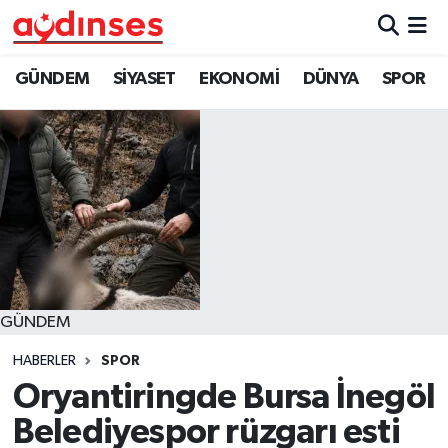
GÜNDEM
Nöbetçi Eczaneler
GÜNDEM
SİYASET
EKONOMİ
DÜNYA
SPOR
SİYASET
Hava Durumu
EKONOMİ
Aydin Namaz Vakitleri
DÜNYA
Trafik Durumu
SPOR
Süper Lig Puan Durumu ve Fikstür
GÜNDEM
MAGAZİN
Tüm Manşetler
HABERLER
SPOR
YAŞAM
Son Dakika Haberleri
Oryantiringde Bursa İnegöl
Belediyespor rüzgarı esti
Haber Arşivi