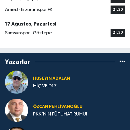
Amed - Erzurumspor FK
21:30
17 Ağustos, Pazartesi
Samsunspor - Göztepe
21:30
Yazarlar
HÜSEYIN ADALAN
HİÇ VE D17
ÖZCAN PEHLIVANOĞLU
PKK’NIN FÜTUHAT RUHU!