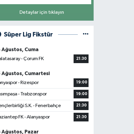
Detaylar için tıklayın
Süper Lig Fikstür
4 Ağustos, Cuma
latasaray - Çorum FK
21:30
5 Ağustos, Cumartesi
nyaspor - Rizespor
19:00
sımpaşa - Trabzonspor
19:00
nçlerbirliği S.K. - Fenerbahçe
21:30
ziantep FK - Alanyaspor
21:30
6 Ağustos, Pazar