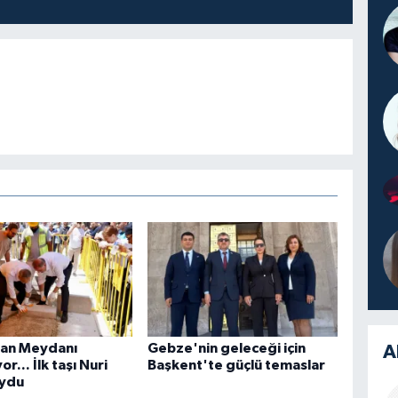
tan Meydanı
Gebze'nin geleceği için
A
or... İlk taşı Nuri
Başkent'te güçlü temaslar
oydu