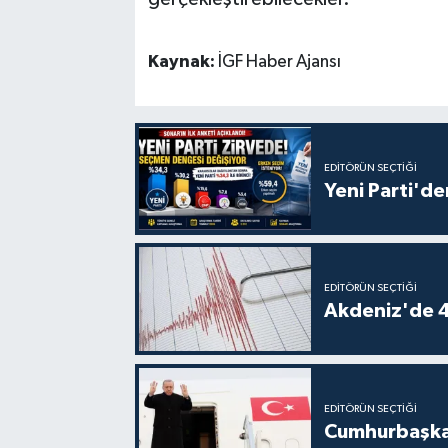
Kaynak:
İGF Haber Ajansı
EDITÖRÜN SEÇTIĞI
Yeni Parti'de
EDITÖRÜN SEÇTIĞI
Akdeniz'de 
EDITÖRÜN SEÇTIĞI
Cumhurbaşkan