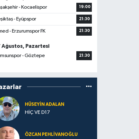
şakşehir - Kocaelispor
19:00
şiktaş - Eyüpspor
21:30
ed - Erzurumspor FK
21:30
7 Ağustos, Pazartesi
msunspor - Göztepe
21:30
azarlar
HÜSEYIN ADALAN
HİÇ VE D17
ÖZCAN PEHLIVANOĞLU