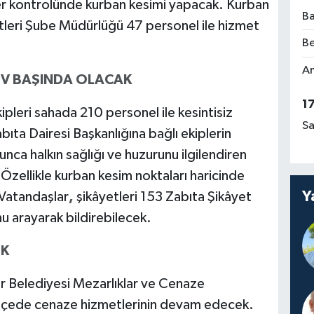
er kontrolünde kurban kesimi yapacak. Kurban
Ba
eri Şube Müdürlüğü 47 personel ile hizmet
Be
Am
EV BAŞINDA OLACAK
1
pleri sahada 210 personel ile kesintisiz
Sa
a Dairesi Başkanlığına bağlı ekiplerin
nca halkın sağlığı ve huzurunu ilgilendiren
Özellikle kurban kesim noktaları haricinde
Y
 Vatandaşlar
,
şikâyetleri 153 Zabıta Şikâyet
u arayarak bildirebilecek.
EK
 Belediyesi Mezarlıklar ve Cenaze
lçede cenaze hizmetlerinin devam edecek.