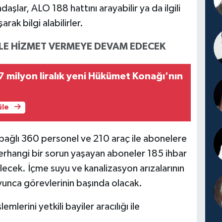
lar, ALO 188 hattını arayabilir ya da ilgili
rak bilgi alabilirler.
İLE HİZMET VERMEYE DEVAM EDECEK
 milyon liralık yeni Hükümet Konağı'nın
üle
ağlı 360 personel ve 210 araç ile abonelere
hangi bir sorun yaşayan aboneler 185 ihbar
ilecek. İçme suyu ve kanalizasyon arızalarının
oyunca görevlerinin başında olacak.
lerini yetkili bayiler aracılığı ile