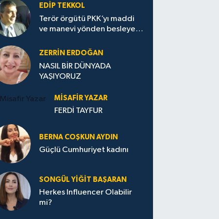
EDIP TEKKOL
Terör örgütü PKK’yı maddi
ve manevi yönden besleyen
Avrupa...
ZERRIN ERDOĞAN
NASIL BİR DÜNYADA
YAŞIYORUZ
MISAFIR YAZAR
FERDİ TAYFUR
BERNA COŞKUN AYDIN
Güçlü Cumhuriyet kadını
SONGÜL YIĞIT BAŞARAN
Herkes Influencer Olabilir
mi?