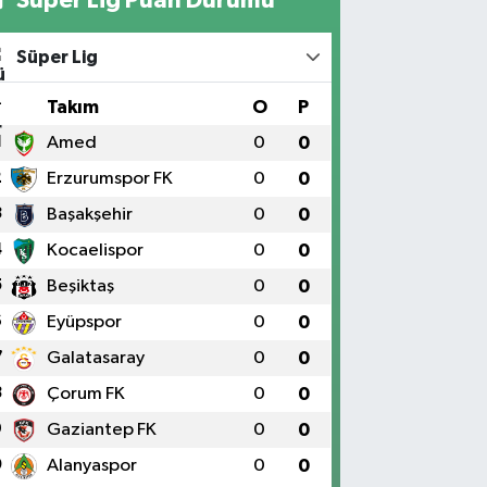
Süper Lig
#
Takım
O
P
1
Amed
0
0
2
Erzurumspor FK
0
0
3
Başakşehir
0
0
4
Kocaelispor
0
0
5
Beşiktaş
0
0
6
Eyüpspor
0
0
7
Galatasaray
0
0
8
Çorum FK
0
0
9
Gaziantep FK
0
0
0
Alanyaspor
0
0