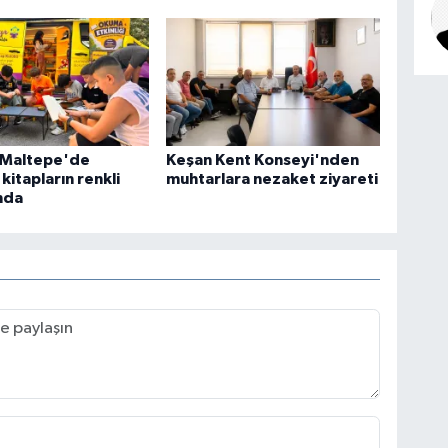
l Maltepe'de
Keşan Kent Konseyi'nden
kitapların renkli
muhtarlara nezaket ziyareti
nda