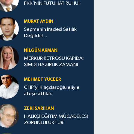
PKK’NIN FÜTUHAT RUHU!
MURAT AYDIN
Seçmenin İradesi Satılık
Değildir!...
NILGÜN AKMAN
MERKÜR RETROSU KAPIDA:
ŞİMDİ HAZIRLIK ZAMANI
MEHMET YÜCEER
CHP’yi Kılıçdaroğlu eliyle
ateşe attılar.
ZEKI SARIHAN
HALKÇI EĞİTİM MÜCADELESİ
ZORUNLULUKTUR