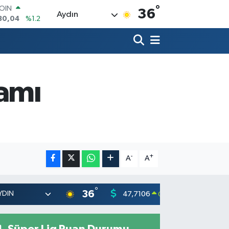
°
AR
36
Aydın
7106
%0.17
O
1652
%0.27
RLİN
4046
%0.35
M ALTIN
8.99
%2.59
amı
T100
73
%-19
COIN
30,04
%1.2
-
+
A
A
°
36
47,7106
55,1652
0.17
%
Süper Lig Puan Durumu