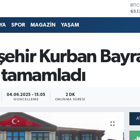
DOL
47,
EUR
55,
YA
SPOR
MAGAZİN
YAŞAM
STE
64,
GRA
664
ehir Kurban Bayr
BİS
13.7
BIT
nı tamamladı
65.1
04.06.2025 - 15:05
2 DK
GÜNCELLEME
OKUNMA SÜRESI