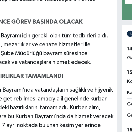
İNCE GÖREV BAŞINDA OLACAK
ayramı için gerekli olan tüm tedbirleri aldı.
 mezarlıklar ve cenaze hizmetleri ile
1
i Şube Müdürlüğü bayram süresince
Ga
acak ve vatandaşlara hizmet edecek.
1
ZIRLIKLAR TAMAMLANDI
Ko
Bayramı’nda vatandaşların sağlıklı ve hijyenik
Ka
e getirebilmesi amacıyla il genelinde kurban
Ge
deki hazırlıklarını tamamladı. Kurban alım,
Ga
lara bu Kurban Bayramı’nda da hizmet verecek
e 7 ayrı noktada bulunan kesim yerlerinde
1