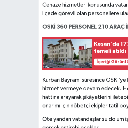
Cenaze hizmetleri konusunda vatandaş
ilçede görevli olan personellere ulaşa
OSKİ 360 PERSONEL 210 ARAÇ 
Keşan'da 177
temeli atıldı
İçeriği Görünt
Kurban Bayramı süresince OSKİ’ye b
hizmet vermeye devam edecek. Her
hattına arayarak şikâyetlerini ileteb
onarımı için nöbetçi ekipler tatil b
Öte yandan vatandaşlar su dolum işlem
gerçekleştirebilecekler.