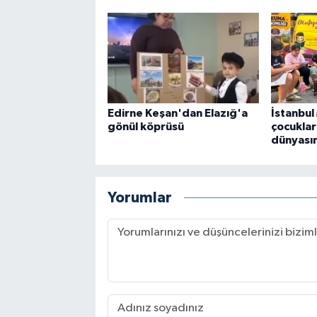
Edirne Keşan'dan Elazığ'a
İstanbu
gönül köprüsü
çocuklar 
dünyası
Yorumlar