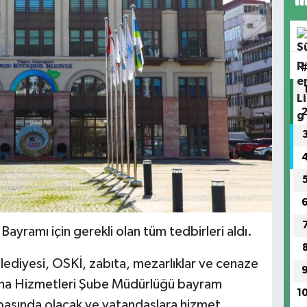
ayramı için gerekli olan tüm tedbirleri aldı.
ediyesi, OSKİ, zabıta, mezarlıklar ve cenaze
baha Hizmetleri Şube Müdürlüğü bayram
1
başında olacak ve vatandaşlara hizmet