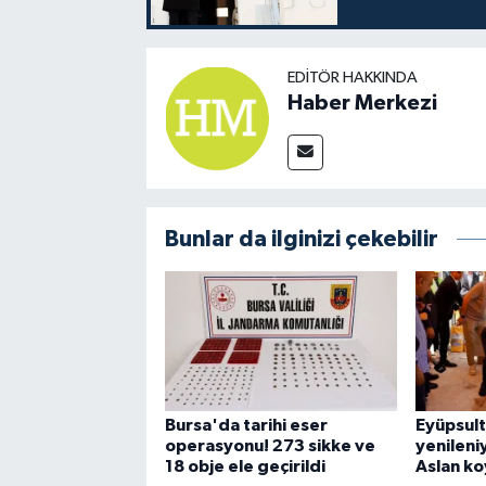
EDITÖR HAKKINDA
Haber Merkezi
Bunlar da ilginizi çekebilir
Bursa'da tarihi eser
Eyüpsul
operasyonu! 273 sikke ve
yenileniy
18 obje ele geçirildi
Aslan k