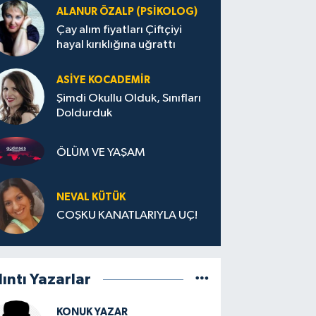
ALANUR ÖZALP (PSIKOLOG)
Çay alım fiyatları Çiftçiyi
hayal kırıklığına uğrattı
ASIYE KOCADEMİR
Şimdi Okullu Olduk, Sınıfları
Doldurduk
ÖLÜM VE YAŞAM
NEVAL KÜTÜK
COŞKU KANATLARIYLA UÇ!
lıntı Yazarlar
KONUK YAZAR