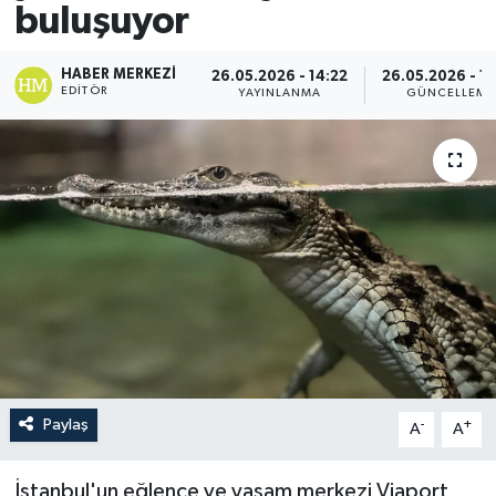
buluşuyor
HABER MERKEZI
26.05.2026 - 14:22
26.05.2026 - 1
EDITÖR
YAYINLANMA
GÜNCELLEME
Paylaş
-
+
A
A
İstanbul'un eğlence ve yaşam merkezi Viaport