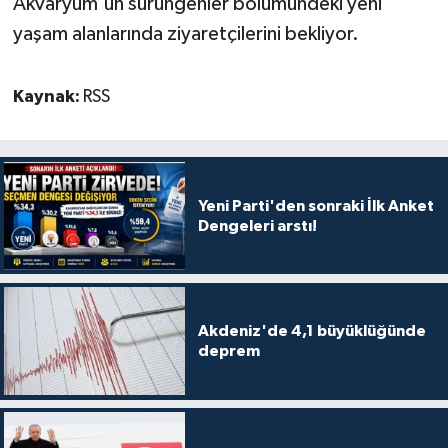
Akvaryum'un sürüngenler bölümündeki yeni
yaşam alanlarında ziyaretçilerini bekliyor.
Kaynak:
RSS
Yeni Parti'den sonraki İlk Anket
Dengeleri arstı!
Akdeniz'de 4,1 büyüklüğünde
deprem