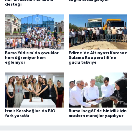
desteği
Bursa Yıldırım'da çocuklar
Edirne'de Altınyazı Karasaz
hem öğreniyor hem
Sulama Kooperatifi'ne
eğleniyor
güçlü takviye
İzmir Karabağlar'da BİO
Bursa İnegöl'de binicilik için
fark yarattı
modern manejler yapılıyor