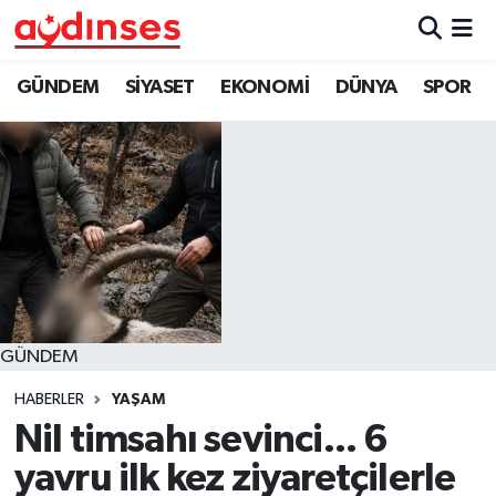
GÜNDEM
Nöbetçi Eczaneler
GÜNDEM
SİYASET
EKONOMİ
DÜNYA
SPOR
SİYASET
Hava Durumu
EKONOMİ
Aydin Namaz Vakitleri
DÜNYA
Trafik Durumu
SPOR
Süper Lig Puan Durumu ve Fikstür
GÜNDEM
MAGAZİN
Tüm Manşetler
HABERLER
YAŞAM
YAŞAM
Son Dakika Haberleri
Nil timsahı sevinci... 6
yavru ilk kez ziyaretçilerle
Haber Arşivi