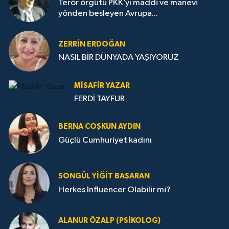
Terör örgütü PKK’yı maddi ve manevi
yönden besleyen Avrupa...
ZERRIN ERDOĞAN
NASIL BİR DÜNYADA YAŞIYORUZ
MISAFIR YAZAR
FERDİ TAYFUR
BERNA COŞKUN AYDIN
Güçlü Cumhuriyet kadını
SONGÜL YIĞIT BAŞARAN
Herkes Influencer Olabilir mi?
ALANUR ÖZALP (PSIKOLOG)