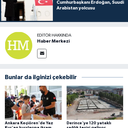
Cumhurbaşkanı Erdoğan, Suudi
Arabistan yolcusu
EDITÖR HAKKINDA
Haber Merkezi
Bunlar da ilginizi çekebilir
Ankara Keçiören'de Yaz
Derince'ye 120 yataklı
Kur'an kurslarına ikram
sağlık tesisi geliyor