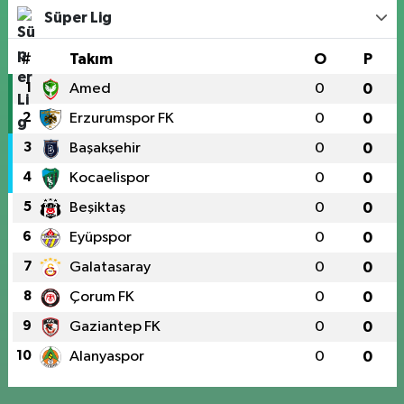
Süper Lig
#
Takım
O
P
1
Amed
0
0
2
Erzurumspor FK
0
0
3
Başakşehir
0
0
4
Kocaelispor
0
0
5
Beşiktaş
0
0
6
Eyüpspor
0
0
7
Galatasaray
0
0
8
Çorum FK
0
0
9
Gaziantep FK
0
0
10
Alanyaspor
0
0