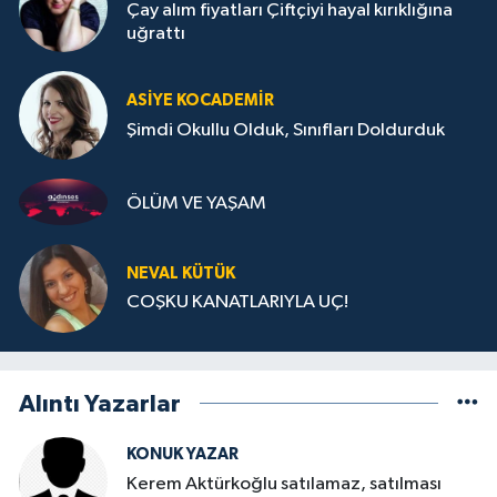
Çay alım fiyatları Çiftçiyi hayal kırıklığına
uğrattı
ASIYE KOCADEMİR
Şimdi Okullu Olduk, Sınıfları Doldurduk
ÖLÜM VE YAŞAM
NEVAL KÜTÜK
COŞKU KANATLARIYLA UÇ!
Alıntı Yazarlar
KONUK YAZAR
Kerem Aktürkoğlu satılamaz, satılması