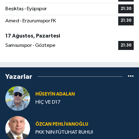
Beşiktaş - Eyüpspor
21:30
Amed - Erzurumspor FK
21:30
17 Ağustos, Pazartesi
Samsunspor - Göztepe
21:30
Yazarlar
HÜSEYIN ADALAN
HİÇ VE D17
ÖZCAN PEHLIVANOĞLU
PKK’NIN FÜTUHAT RUHU!