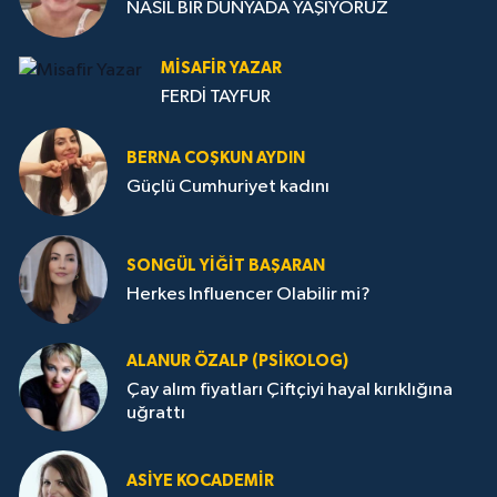
NASIL BİR DÜNYADA YAŞIYORUZ
MISAFIR YAZAR
FERDİ TAYFUR
BERNA COŞKUN AYDIN
Güçlü Cumhuriyet kadını
SONGÜL YIĞIT BAŞARAN
Herkes Influencer Olabilir mi?
ALANUR ÖZALP (PSIKOLOG)
Çay alım fiyatları Çiftçiyi hayal kırıklığına
uğrattı
ASIYE KOCADEMİR