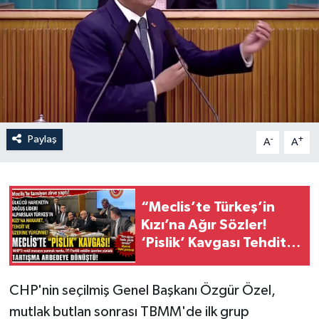
Paylaş
-
+
A
A
“Meclis’te Türkeş’in
Kızı’na Ağır Sözler!
‘Pislik’ Kavgası Tehdit
ve Arbedeye dönüştü”
CHP'nin seçilmiş Genel Başkanı Özgür Özel,
mutlak butlan sonrası TBMM'de ilk grup