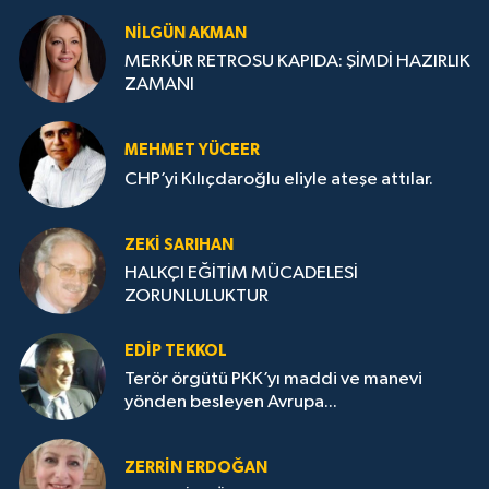
NILGÜN AKMAN
MERKÜR RETROSU KAPIDA: ŞİMDİ HAZIRLIK
ZAMANI
MEHMET YÜCEER
CHP’yi Kılıçdaroğlu eliyle ateşe attılar.
ZEKI SARIHAN
HALKÇI EĞİTİM MÜCADELESİ
ZORUNLULUKTUR
EDIP TEKKOL
Terör örgütü PKK’yı maddi ve manevi
yönden besleyen Avrupa...
ZERRIN ERDOĞAN