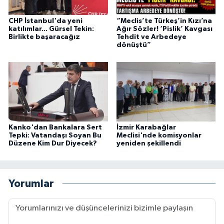
CHP İstanbul'da yeni
“Meclis’te Türkeş’in Kızı’na
katılımlar... Gürsel Tekin:
Ağır Sözler! ‘Pislik’ Kavgası
Birlikte başaracağız
Tehdit ve Arbedeye
dönüştü”
Kanko'dan Bankalara Sert
İzmir Karabağlar
Tepki: Vatandaşı Soyan Bu
Meclisi'nde komisyonlar
Düzene Kim Dur Diyecek?
yeniden şekillendi
Yorumlar