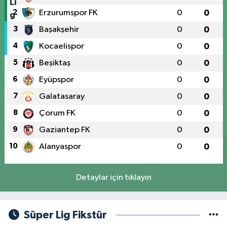
2
Erzurumspor FK
0
0
3
Başakşehir
0
0
4
Kocaelispor
0
0
5
Beşiktaş
0
0
6
Eyüpspor
0
0
7
Galatasaray
0
0
8
Çorum FK
0
0
9
Gaziantep FK
0
0
10
Alanyaspor
0
0
Detaylar için tıklayın
Süper Lig Fikstür