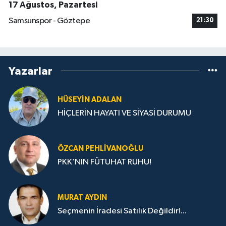
17 Ağustos, Pazartesi
Samsunspor - Göztepe
21:30
Yazarlar
HÜSEYIN ADALAN
HİÇLERİN HAYATI VE SİYASİ DURUMU
ÖZCAN PEHLIVANOĞLU
PKK’NIN FÜTUHAT RUHU!
MURAT AYDIN
Seçmenin İradesi Satılık Değildir!...