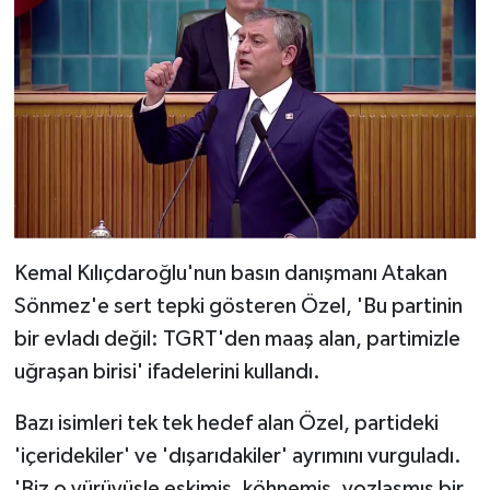
Kemal Kılıçdaroğlu'nun basın danışmanı Atakan
Sönmez'e sert tepki gösteren Özel, 'Bu partinin
bir evladı değil: TGRT'den maaş alan, partimizle
uğraşan birisi' ifadelerini kullandı.
Bazı isimleri tek tek hedef alan Özel, partideki
'içeridekiler' ve 'dışarıdakiler' ayrımını vurguladı.
'Biz o yürüyüşle eskimiş, köhnemiş, yozlaşmış bir